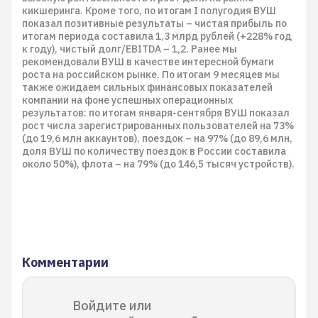
кикшеринга. Кроме того, по итогам I полугодия ВУШ
показал позитивные результаты – чистая прибыль по
итогам периода составила 1,3 млрд рублей (+228% год
к году), чистый долг/EBITDA – 1,2. Ранее мы
рекомендовали ВУШ в качестве интересной бумаги
роста на российском рынке. По итогам 9 месяцев мы
также ожидаем сильных финансовых показателей
компании на фоне успешных операционных
результатов: по итогам января-сентября ВУШ показал
рост числа зарегистрированных пользователей на 73%
(до 19,6 млн аккаунтов), поездок – на 97% (до 89,6 млн,
доля ВУШ по количеству поездок в России составила
около 50%), флота – на 79% (до 146,5 тысяч устройств).
Комментарии
Войдите или