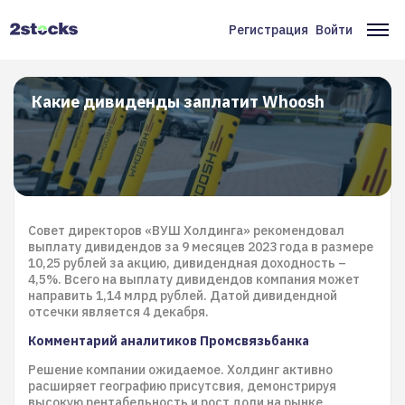
Перейти
к
Регистрация
Войти
Меню
Ос
основному
содержанию
учётной
на
записи
Какие дивиденды заплатит Whoosh
пользователя
Совет директоров «ВУШ Холдинга» рекомендовал
выплату дивидендов за 9 месяцев 2023 года в размере
10,25 рублей за акцию, дивидендная доходность –
4,5%. Всего на выплату дивидендов компания может
направить 1,14 млрд рублей. Датой дивидендной
отсечки является 4 декабря.
Комментарий аналитиков Промсвязьбанка
Решение компании ожидаемое. Холдинг активно
расширяет географию присутсвия, демонстрируя
высокую рентабельность и рост доли на рынке