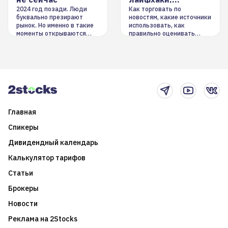
инструменты
2024 год позади. Люди
Как торговать по
буквально презирают
новостям, какие источники
рынок. Но именно в такие
использовать, как
моменты открываются
правильно оценивать
долгосрочные
информацию. Также автор
возможности. Обсудим
покажет краткосрочные и
итоги года и стратегию на
среднесрочные
2025-й
торговые стратегии на
новостном потоке
Главная
Спикеры
Дивидендный календарь
Калькулятор тарифов
Статьи
Брокеры
Новости
Реклама на 2Stocks