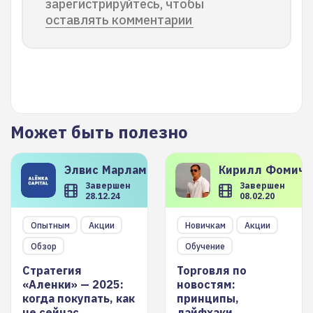
зарегистрируйтесь, чтобы
оставлять комментарии
Может быть полезно
Элвис
Марламов
Кирилл
Фомиче
Завершен
Завершен
28.12.24
08.02.20
Опытным
Акции
Новичкам
Акции
Обзор
Обучение
Стратегия
Торговля по
«Аленки» — 2025:
новостям:
когда покупать, как
принципы,
не сейчас
лайфхаки,