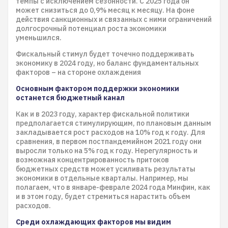
темпы с исключением сезонности. С 2025 года он
может снизиться до 0,9% месяц к месяцу. На фоне
действия санкционных и связанных с ними ограничений
долгосрочный потенциал роста экономики
уменьшился.
​​​​​​​​​​​​​​Фискальный стимул будет точечно поддерживать
экономику в 2024 году,​​​​​​​​​​​​​​ но баланс фундаментальных
факторов – на стороне охлаждения
Основным фактором поддержки экономики
останется бюджетный канал
Как и в 2023 году, характер фискальной политики
предполагается стимулирующим, по плановым данным
закладывается рост расходов на 10% год к году. Для
сравнения, в первом постпандемийном 2021 году они
выросли только на 5% год к году. Нерегулярность и
возможная концентрированность притоков
бюджетных средств может усиливать результаты
экономики в отдельные кварталы. Например, мы
полагаем, что в январе-феврале 2024 года Минфин, как
и в этом году, будет стремиться нарастить объем
расходов.
Среди охлаждающих факторов мы видим