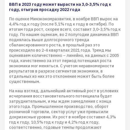
​​​​​​​ВВП в 2023 году может вырасти на 3,0-3,5% год к
году, отыграв просадку 2022 года
По оценке Минэкономразвития, в ноябре ВВП вырос на
4,4% год к году (после 5,1% год к году в октябре). По
итогам года рост, скорее всего, составит 3,0-3,5% год к
году. По нашим оценкам, во 2 полугодии динамика ВВП
поднялась выше долгосрочного тренда
сбалансированного роста, в прошлый раз это
происходило во 2-4 кварталах 2021 года. Тренд мы
оцениваем количественно – линейно, на данных с 2005
года, качественно за этот период потенциал роста
экономики мог меняться. С учетом неравномерности
результатов в разрезе сегментов экономики, в
отдельных из них это отклонение может быть более
существенным.
На наш взгляд, дальнейший активный рост в условиях
исчерпания восстановительного потенциала будет
затруднительным, и мы ждем замедления с конца
этого года. Промышленное производство, оборот
розничной торговли, сектор услуг уже превысили
докризисные уровни. Их рост в ноябре составил 4,3%
год к году, 10,5% год к году и 4,2% год к году,
соответственно, годовые темпы продолжают