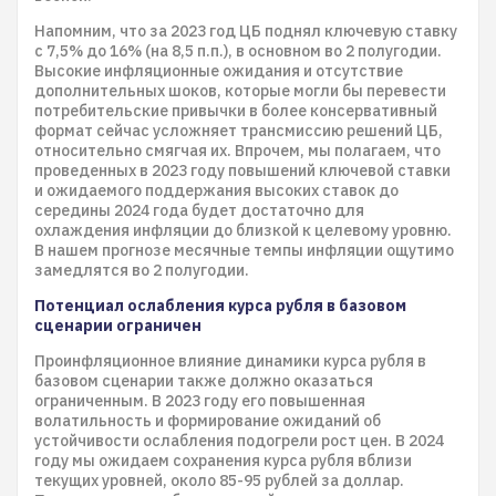
Напомним, что за 2023 год ЦБ поднял ключевую ставку
с 7,5% до 16% (на 8,5 п.п.), в основном во 2 полугодии.
Высокие инфляционные ожидания и отсутствие
дополнительных шоков, которые могли бы перевести
потребительские привычки в более консервативный
формат сейчас усложняет трансмиссию решений ЦБ,
относительно смягчая их. Впрочем, мы полагаем, что
проведенных в 2023 году повышений ключевой ставки
и ожидаемого поддержания высоких ставок до
середины 2024 года будет достаточно для
охлаждения инфляции до близкой к целевому уровню.
В нашем прогнозе месячные темпы инфляции ощутимо
замедлятся во 2 полугодии.
​​​​​​​​​​​​​​Потенциал ослабления курса рубля в базовом
сценарии ограничен
Проинфляционное влияние динамики курса рубля в
базовом сценарии также должно оказаться
ограниченным. В 2023 году его повышенная
волатильность и формирование ожиданий об
устойчивости ослабления подогрели рост цен. В 2024
году мы ожидаем сохранения курса рубля вблизи
текущих уровней, около 85-95 рублей за доллар.