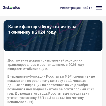
Перейти
к
Регистрация
Войти
Меню
Ос
основному
содержанию
учётной
на
записи
Какие факторы будут влиять на
экономику в 2024 году
пользователя
Достижение докризисных уровней экономики
транслировалось в рост инфляции, в 2024 году
ожидаем стабилизацию.
Вчерашние публикации Росстата и МЭР, оперативные
показатели по реальному сектору за 11 месяцев,
данные по инфляции по состоянию на 25 декабря,
позволяют нам подвести итоги за почти полный 2023
год. До конца этого года Росстат еще представит
уточенную оценку ВВП за 3 квартал (по методу
использования).