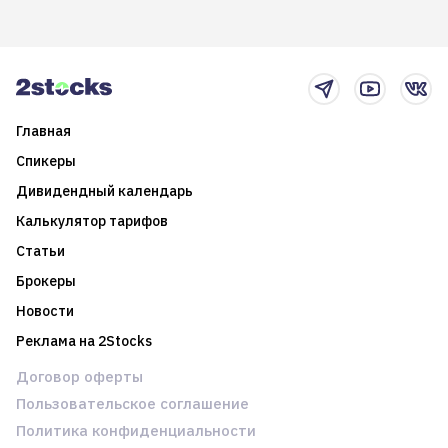
возможности. Обсудим
покажет краткосрочные и
итоги года и стратегию на
среднесрочные
2025-й
торговые стратегии на
новостном потоке
Главная
Спикеры
Дивидендный календарь
Калькулятор тарифов
Статьи
Брокеры
Новости
Реклама на 2Stocks
Договор оферты
Пользовательское соглашение
Политика конфиденциальности