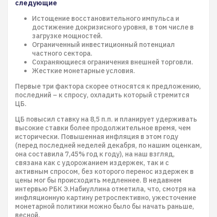
следующие
Истощение восстановительного импульса и
достижение докризисного уровня, в том числе в
загрузке мощностей.
Ограниченный инвестиционный потенциал
частного сектора.
Сохраняющиеся ограничения внешней торговли.
Жесткие монетарные условия.
Первые три фактора скорее относятся к предложению,
последний – к спросу, охладить который стремится
ЦБ.
​​​​​​​​​​​​​​ЦБ повысил ставку на 8,5 п.п. и планирует удерживать
высокие ставки более продолжительное время, чем
исторически. Повышенная инфляция в этом году
(перед последней неделей декабря, по нашим оценкам,
она составила 7,45% год к году), на наш взгляд,
связана как с удорожанием издержек, так и с
активным спросом, без которого перенос издержек в
цены мог бы происходить медленнее. В недавнем
интервью РБК Э.Набиуллина отметила, что, смотря на
инфляционную картину ретроспективно, ужесточение
монетарной политики можно было бы начать раньше,
весной.