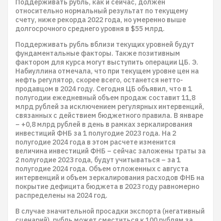
Поддерживать рубль, как и сейчас, должен
относительно нормальный результат по текущему
счету, ниже рекорда 2022 года, но умеренно выше
долгосрочного среднего уровня в $55 млрд.
​​​​​​​​​​​​​​Поддерживать рубль вблизи текущих уровней будут
фундаментальные факторы. Также позитивным
фактором для курса могут выступить операции ЦБ. Э.
Набиуллина отмечала, что при текущем уровне цен на
нефть регулятор, скорее всего, останется нетто-
продавцом в 2024 году. Сегодня ЦБ объявил, что в 1
полугодии ежедневный объем продаж составит 11,8
млрд рублей за исключением регулярных интервенций,
связанных с действием бюджетного правила. В январе
– +0,8 млрд рублей в день в рамках зеркалирования
инвестиций ФНБ за 1 полугодие 2023 года. На 2
полугодие 2024 года в этом расчете изменится
величина инвестиций ФНБ – сейчас заложены траты за
2 полугодие 2023 года, будут учитываться – за 1
полугодие 2024 года. Объем отложенных с августа
интервенций и объем зеркалирования расходов ФНБ на
покрытие дефицита бюджета в 2023 году равномерно
распределены на 2024 год.
​​​​​​​​​​​​​​В случае значительной просадки экспорта (негативный
сценарий), рубль может сместиться к 100 рублям за