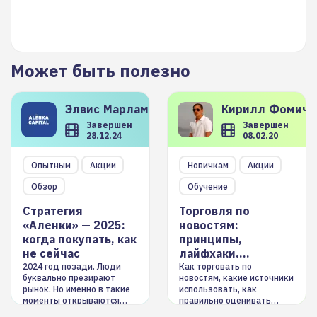
Может быть полезно
Элвис
Марламов
Кирилл
Фомиче
Завершен
Завершен
28.12.24
08.02.20
Опытным
Акции
Новичкам
Акции
Обзор
Обучение
Стратегия
Торговля по
«Аленки» — 2025:
новостям:
когда покупать, как
принципы,
не сейчас
лайфхаки,
инструменты
2024 год позади. Люди
Как торговать по
буквально презирают
новостям, какие источники
рынок. Но именно в такие
использовать, как
моменты открываются
правильно оценивать
долгосрочные
информацию. Также автор