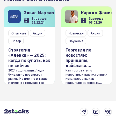
Элвис
Марламов
Кирилл
Фомиче
Завершен
Завершен
28.12.24
08.02.20
Опытным
Акции
Новичкам
Акции
Обзор
Обучение
Стратегия
Торговля по
«Аленки» — 2025:
новостям:
когда покупать, как
принципы,
не сейчас
лайфхаки,
инструменты
2024 год позади. Люди
Как торговать по
буквально презирают
новостям, какие источники
рынок. Но именно в такие
использовать, как
моменты открываются
правильно оценивать
долгосрочные
информацию. Также автор
возможности. Обсудим
покажет краткосрочные и
итоги года и стратегию на
среднесрочные
2025-й
торговые стратегии на
новостном потоке