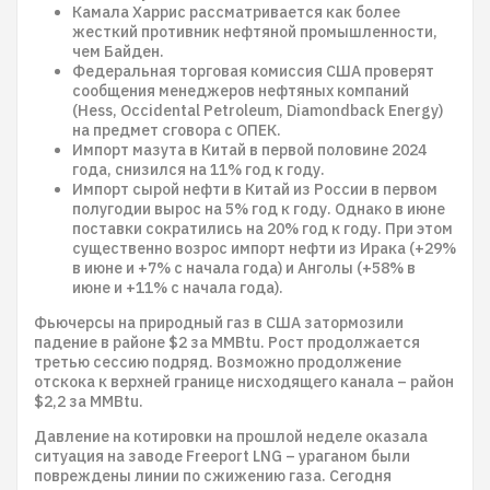
Камала Харрис рассматривается как более
жесткий противник нефтяной промышленности,
чем Байден.
Федеральная торговая комиссия США проверят
сообщения менеджеров нефтяных компаний
(Hess, Occidental Petroleum, Diamondback Energy)
на предмет сговора с ОПЕК.
Импорт мазута в Китай в первой половине 2024
года, снизился на 11% год к году.
Импорт сырой нефти в Китай из России в первом
полугодии вырос на 5% год к году. Однако в июне
поставки сократились на 20% год к году. При этом
существенно возрос импорт нефти из Ирака (+29%
в июне и +7% с начала года) и Анголы (+58% в
июне и +11% с начала года).
Фьючерсы на природный газ в США затормозили
падение в районе $2 за MMBtu. Рост продолжается
третью сессию подряд. Возможно продолжение
отскока к верхней границе нисходящего канала – район
$2,2 за MMBtu.
Давление на котировки на прошлой неделе оказала
ситуация на заводе Freeport LNG – ураганом были
повреждены линии по сжижению газа. Сегодня