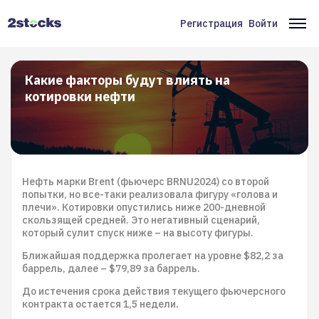
Перейти
к
Регистрация
Войти
Меню
Ос
основному
содержанию
учётной
на
записи
Какие факторы будут влиять на
котировки нефти
пользователя
Нефть марки Brent (фьючерс BRNU2024) со второй
попытки, но все-таки реализовала фигуру «голова и
плечи». Котировки опустились ниже 200-дневной
скользящей средней. Это негативный сценарий,
который сулит спуск ниже – на высоту фигуры.
Ближайшая поддержка пролегает на уровне $82,2 за
баррель, далее – $79,89 за баррель.
До истечения срока действия текущего фьючерсного
контракта остается 1,5 недели.