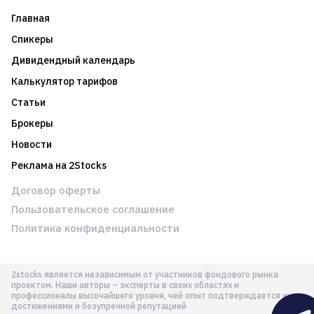
Главная
Спикеры
Дивидендный календарь
Калькулятор тарифов
Статьи
Брокеры
Новости
Реклама на 2Stocks
Договор оферты
Пользовательское соглашение
Политика конфиденциальности
2stocks является независимым от участников фондового рынка
проектом. Наши авторы – эксперты в своих областях и
профессионалы высочайшего уровня, чей опыт подтверждается их
достижениями и безупречной репутацией