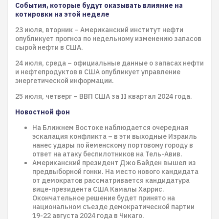
События, которые будут оказывать влияние на
котировки на этой неделе
23 июля, вторник – Американский институт нефти
опубликует прогноз по недельному изменению запасов
сырой нефти в США.
24 июля, среда – официальные данные о запасах нефти
и нефтепродуктов в США опубликует управление
энергетической информации.
25 июля, четверг – ВВП США за II квартал 2024 года.
Новостной фон
На Ближнем Востоке наблюдается очередная
эскалация конфликта – в эти выходные Израиль
нанес удары по йеменскому портовому городу в
ответ на атаку беспилотников на Тель-Авив.
Американский президент Джо Байден вышел из
предвыборной гонки. На место нового кандидата
от демократов рассматривается кандидатура
вице-президента США Камалы Харрис.
Окончательное решение будет принято на
национальном съезде демократической партии
19-22 августа 2024 года в Чикаго.