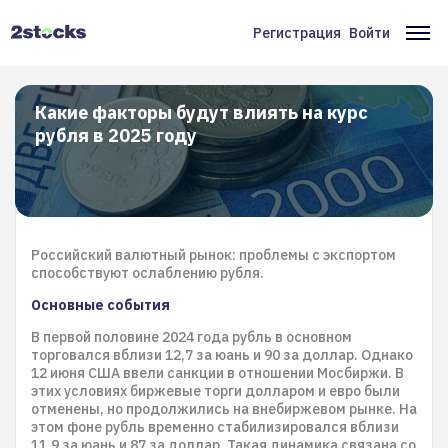
Перейти
к
Регистрация
Войти
Меню
Ос
основному
содержанию
учётной
на
записи
Какие факторы будут влиять на курс
рубля в 2025 году
пользователя
Российский валютный рынок: проблемы с экспортом
способствуют ослаблению рубля.
Основные события
В первой половине 2024 года рубль в основном
торговался вблизи 12,7 за юань и 90 за доллар. Однако
12 июня США ввели санкции в отношении Мосбиржи. В
этих условиях биржевые торги долларом и евро были
отменены, но продолжились на внебиржевом рынке. На
этом фоне рубль временно стабилизировался вблизи
11,9 за юань и 87 за доллар. Такая динамика связана со