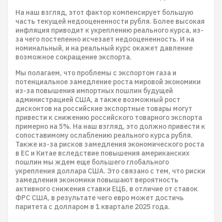
На наш взгляд, этот фактор компенсирует большую
часть текущей недооцененности рубля. Более высокая
инфляция приводит к укреплению реального курса, из-
за чего постепенно исчезает недооцененность. И на
номинальный, и на реальный курс окажет давление
возможное сокращение экспорта.
Мы полагаем, что проблемы с экспортом газа и
потенциальное замедление роста мировой экономики
из-за повышения импортных пошлин будущей
администрацией США, а также возможный рост
дисконтов на российские экспортные товары могут
привести к снижению российского товарного экспорта
примерно на 5%. На наш взгляд, это должно привести к
сопоставимому ослаблению реального курса рубля.
Также из-за рисков замедления экономического роста
в ЕС и Китае вследствие повышения американских
пошлин мы ждем еще большего глобального
укрепления доллара США. Это связано с тем, что риски
замедления экономики повышают вероятность
активного снижения ставки ЕЦБ, в отличие от ставок
ФРС США, в результате чего евро может достичь
паритета с долларом в 1 квартале 2025 года.