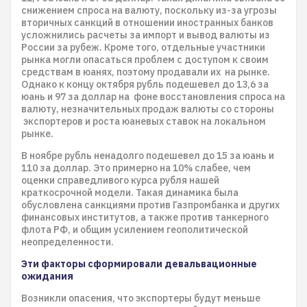
снижением спроса на валюту, поскольку из-за угрозы
вторичных санкций в отношении иностранных банков
усложнились расчеты за импорт и вывод валюты из
России за рубеж. Кроме того, отдельные участники
рынка могли опасаться проблем с доступом к своим
средствам в юанях, поэтому продавали их на рынке.
Однако к концу октября рубль подешевел до 13,6 за
юань и 97 за доллар на фоне восстановления спроса на
валюту, незначительных продаж валюты со стороны
экспортеров и роста юаневых ставок на локальном
рынке.
В ноябре рубль ненадолго подешевел до 15 за юань и
110 за доллар. Это примерно на 10% слабее, чем
оценки справедливого курса рубля нашей
краткосрочной модели. Такая динамика была
обусловлена санкциями против Газпромбанка и других
финансовых институтов, а также против танкерного
флота РФ, и общим усилением геополитической
неопределенности.
Эти факторы сформировали девальвационные
ожидания
Возникли опасения, что экспортеры будут меньше