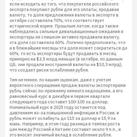
если исходить из того, что покупатели российского
экспорта покупают рубли для его оплаты, продавая
валюту, то доля предложения валюты в экспорте в
октябре составляла 70%, что соответствует
исторической норме. Прошлым летом, когда также
наблюдались сильные девальвационные ожидания и
экспортеры не слишком активно продавали валюту,
эта доля составляла 60%. Логично предположить, что
и в ближайшие месяцы эта доля может сократиться до
60%, то есть экспортеры будут продавать в месяц
примерно на $3,5 млрд меньше (в октябре, по данным
ЦБ, они продали иностранной валюты на $10,3 млрд),
что создает риски ослабления рубля.
Тем не менее, по нашим оценкам, даже с учетом
вероятного сокращения продаж валюты экспортерами
рубль сейчас по-прежнему немного недооценен, а его
равновесный курс в декабре и первом квартале
следующего года составит 100-105 за доллар.
Номинальный курс в 2025 году останется под
давлением из-за повышенной инфляции в России, и
рубль может ослабнуть до 115 за доллар и 15,9 за
юань. Например, в этом году разница в темпах роста
цен между Россией и Китаем составит около 9 п.п., и
это вносит значимый вклад в ослабление рубля.