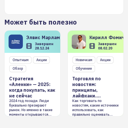
Может быть полезно
Элвис
Марламов
Кирилл
Фомиче
Завершен
Завершен
28.12.24
08.02.20
Опытным
Акции
Новичкам
Акции
Обзор
Обучение
Стратегия
Торговля по
«Аленки» — 2025:
новостям:
когда покупать, как
принципы,
не сейчас
лайфхаки,
инструменты
2024 год позади. Люди
Как торговать по
буквально презирают
новостям, какие источники
рынок. Но именно в такие
использовать, как
моменты открываются
правильно оценивать
долгосрочные
информацию. Также автор
возможности. Обсудим
покажет краткосрочные и