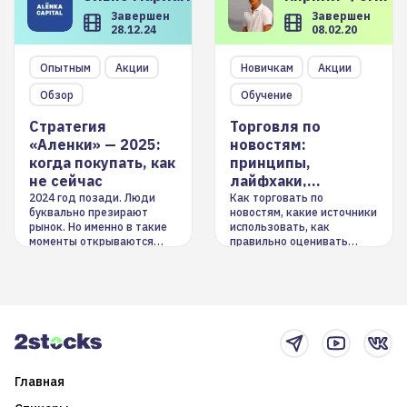
Завершен
Завершен
28.12.24
08.02.20
Опытным
Акции
Новичкам
Акции
Обзор
Обучение
Стратегия
Торговля по
«Аленки» — 2025:
новостям:
когда покупать, как
принципы,
не сейчас
лайфхаки,
инструменты
2024 год позади. Люди
Как торговать по
буквально презирают
новостям, какие источники
рынок. Но именно в такие
использовать, как
моменты открываются
правильно оценивать
долгосрочные
информацию. Также автор
возможности. Обсудим
покажет краткосрочные и
итоги года и стратегию на
среднесрочные
2025-й
торговые стратегии на
новостном потоке
Главная