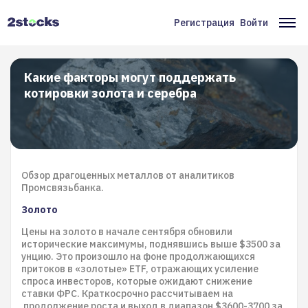
Перейти
к
Регистрация
Войти
Меню
Ос
основному
содержанию
учётной
на
записи
Какие факторы могут поддержать
котировки золота и серебра
пользователя
Обзор драгоценных металлов от аналитиков
Промсвязьбанка.
Золото
Цены на золото в начале сентября обновили
исторические максимумы, поднявшись выше $3500 за
унцию. Это произошло на фоне продолжающихся
притоков в «золотые» ETF, отражающих усиление
спроса инвесторов, которые ожидают снижение
ставки ФРС. Краткосрочно рассчитываем на
продолжение роста и выход в диапазон $3600-3700 за