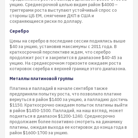
унцию. Среднесрочной целью видим район $4000 –
триггерами роста выступают устойчивый спрос со
стороны ЦБ ЕМ, смягчение ДКП в США и
сохраняющиеся риски по доллару.
Серебро
Цены на серебро в последние сессии поднялись выше
$40 за унцию, установив максимумы с 2011 года. В
краткосрочной перспективе ждем, что серебро
продолжит рост и закрепится в диапазоне $40-45 за
унцию. На среднесрочном горизонте ожидаем роста
котировок серебра к верхней границе этого диапазона.
Металлы платиновой группы
Платина и палладий в начале сентября также
предприняли попытку роста, что позволило платине
вернуться в район $1400 за унцию, а палладию достичь
$1150. Краткосрочно ожидаем попыток платины выйти
в район $1450-1500. Палладий, на наш взгляд, может
подняться в диапазон $1200-1240. Среднесрочно
продолжаем более позитивно смотреть на динамику
платины, ожидая выхода ее котировок до конца года в
район $1600-1700 за унцию.