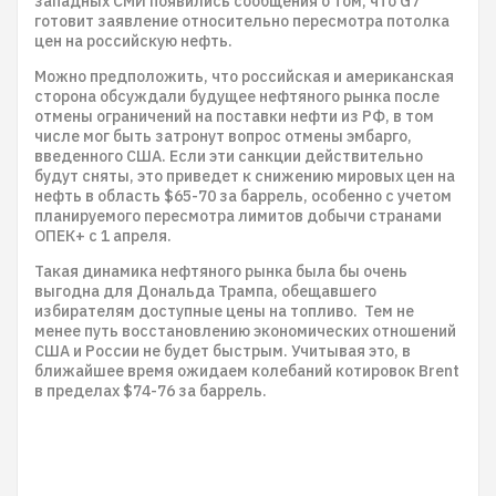
западных СМИ появились сообщения о том, что G7
готовит заявление относительно пересмотра потолка
цен на российскую нефть.
Можно предположить, что российская и американская
сторона обсуждали будущее нефтяного рынка после
отмены ограничений на поставки нефти из РФ, в том
числе мог быть затронут вопрос отмены эмбарго,
введенного США. Если эти санкции действительно
будут сняты, это приведет к снижению мировых цен на
нефть в область $65-70 за баррель, особенно с учетом
планируемого пересмотра лимитов добычи странами
ОПЕК+ с 1 апреля.
Такая динамика нефтяного рынка была бы очень
выгодна для Дональда Трампа, обещавшего
избирателям доступные цены на топливо. Тем не
менее путь восстановлению экономических отношений
США и России не будет быстрым. Учитывая это, в
ближайшее время ожидаем колебаний котировок Brent
в пределах $74-76 за баррель.