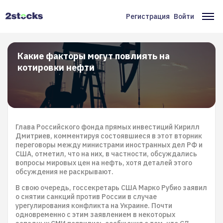
Перейти
к
Регистрация
Войти
Меню
Ос
основному
содержанию
учётной
на
записи
Какие факторы могут повлиять на
котировки нефти
пользователя
Глава Российского фонда прямых инвестиций Кирилл
Дмитриев, комментируя состоявшиеся в этот вторник
переговоры между министрами иностранных дел РФ и
США, отметил, что на них, в частности, обсуждались
вопросы мировых цен на нефть, хотя деталей этого
обсуждения не раскрывают.
В свою очередь, госсекретарь США Марко Рубио заявил
о снятии санкций против России в случае
урегулирования конфликта на Украине. Почти
одновременно с этим заявлением в некоторых