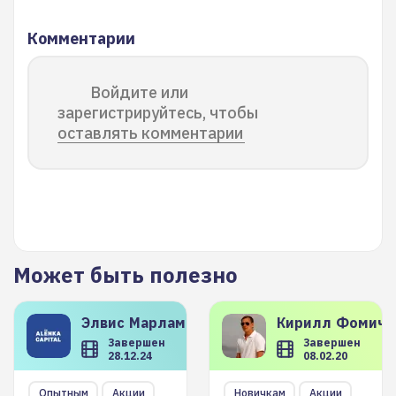
Комментарии
Войдите или
зарегистрируйтесь, чтобы
оставлять комментарии
Может быть полезно
Элвис
Марламов
Кирилл
Фомиче
Завершен
Завершен
28.12.24
08.02.20
Опытным
Акции
Новичкам
Акции