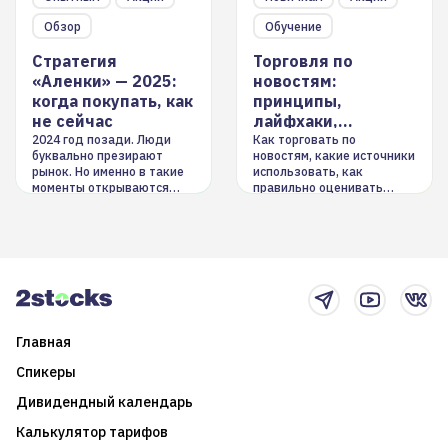
Обзор
Обучение
Стратегия
Торговля по
«Аленки» — 2025:
новостям:
когда покупать, как
принципы,
не сейчас
лайфхаки,
инструменты
2024 год позади. Люди
Как торговать по
буквально презирают
новостям, какие источники
рынок. Но именно в такие
использовать, как
моменты открываются
правильно оценивать
долгосрочные
информацию. Также автор
возможности. Обсудим
покажет краткосрочные и
итоги года и стратегию на
среднесрочные
2025-й
торговые стратегии на
новостном потоке
Главная
Спикеры
Дивидендный календарь
Калькулятор тарифов