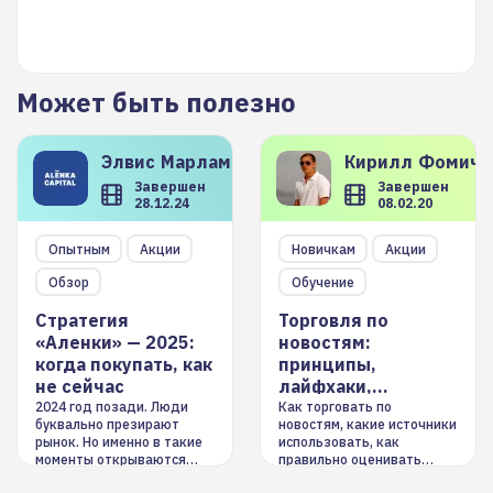
Может быть полезно
Элвис
Марламов
Кирилл
Фомиче
Завершен
Завершен
28.12.24
08.02.20
Опытным
Акции
Новичкам
Акции
Обзор
Обучение
Стратегия
Торговля по
«Аленки» — 2025:
новостям:
когда покупать, как
принципы,
не сейчас
лайфхаки,
инструменты
2024 год позади. Люди
Как торговать по
буквально презирают
новостям, какие источники
рынок. Но именно в такие
использовать, как
моменты открываются
правильно оценивать
долгосрочные
информацию. Также автор