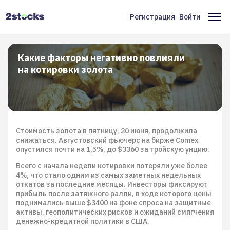
Перейти
к
Регистрация
Войти
Меню
Ос
основному
содержанию
учётной
на
записи
Какие факторы негативно повлияли
на котировки золота
пользователя
Стоимость золота в пятницу, 20 июня, продолжила
снижаться. Августовский фьючерс на бирже Comex
опустился почти на 1,5%, до $3360 за тройскую унцию.
Всего с начала недели котировки потеряли уже более
4%, что стало одним из самых заметных недельных
откатов за последние месяцы. Инвесторы фиксируют
прибыль после затяжного ралли, в ходе которого цены
поднимались выше $3400 на фоне спроса на защитные
активы, геополитических рисков и ожиданий смягчения
денежно-кредитной политики в США.