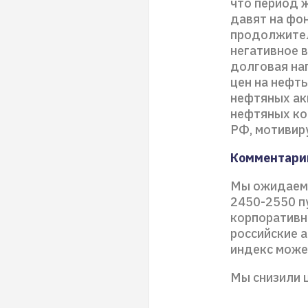
что период 
давят на фо
продолжител
негативное в
долговая на
цен на нефть
нефтяных акц
нефтяных ко
РФ, мотивир
Комментарий
Мы ожидаем,
2450-2550 пу
корпоративн
российские а
индекс може
Мы снизили 