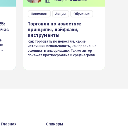
Новичкам
Акции
Обучение
25:
Торговля по новостям:
йчас
принципы, лайфхаки,
инструменты
е
Как торговать по новостям, какие
ые
источники использовать, как правильно
оценивать информацию. Также автор
покажет краткосрочные и среднесрочные
торговые стратегии на новостном потоке
Главная
Спикеры