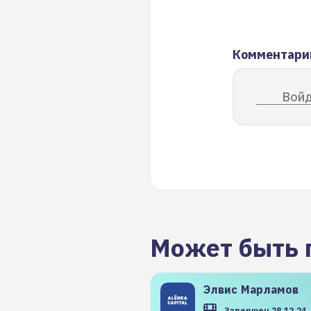
Комментари
Войд
Может быть 
Элвис
Марламов
Завершен 28.12.24