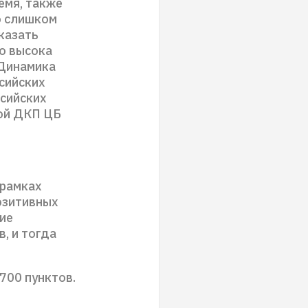
емя, также
о слишком
казать
го высока
 Динамика
ссийских
ссийских
ой ДКП ЦБ
 рамках
позитивных
ие
, и тогда
700 пунктов.