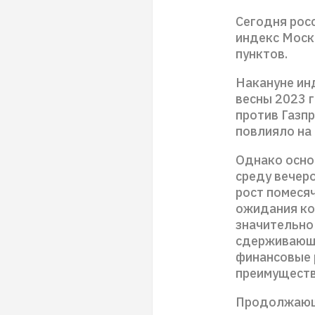
Сегодня рос
индекс Моск
пунктов.
Накануне ин
весны 2023 
против Газп
повлияло на
Однако осно
среду вечер
рост помесяч
ожидания кон
значительно
сдерживающее
финансовые 
преимуществ
Продолжающи