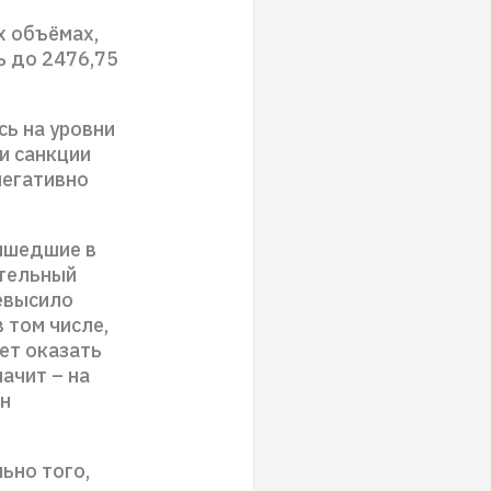
х объёмах,
ь до 2476,75
сь на уровни
и санкции
негативно
вышедшие в
ительный
ревысило
 том числе,
ет оказать
ачит – на
ан
ьно того,