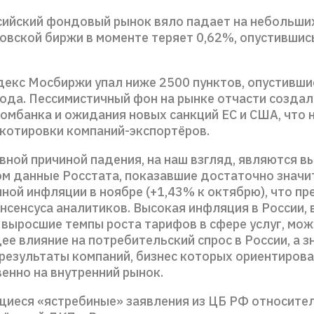
сийский фондовый рынок вяло падает на небольши
овской биржи в моменте теряет 0,62%, опустившис
декс Мосбиржи упал ниже 2500 пунктов, опустивши
года. Пессимистичный фон на рынке отчасти создал
ромбанка и ожидания новых санкций ЕС и США, что 
 котировки компаний-экспортёров.
вной причиной падения, на наш взгляд, являются 
ом данные Росстата, показавшие достаточно знач
ной инфляции в ноябре (+1,43% к октябрю), что п
сенсуса аналитиков. Высокая инфляция в России, в
 выросшие темпы роста тарифов в сфере услуг, мож
 влияние на потребительский спрос в России, а зн
результаты компаний, бизнес которых ориентиров
енно на внутренний рынок.
еся «ястребиные» заявления из ЦБ РФ относител