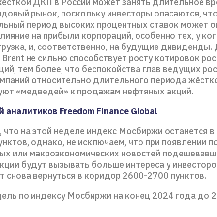
жёсткой ДКП в России может занять длительное вр
ндовый рынок, поскольку инвесторы опасаются, чт
ьный период высоких процентных ставок может о
лияние на прибыли корпораций, особенно тех, у ко
грузка, и, соответственно, на будущие дивиденды.
 Brent не сильно способствует росту котировок ро
ий, тем более, что беспокойства глав ведущих ро
мпаний относительно длительного периода жёстк
уют «медведей» к продажам нефтяных акций.
 аналитиков Freedom Finance Global
 что на этой неделе индекс Мосбиржи останется в
нктов, однако, не исключаем, что при появлении 
ых или макроэкономических новостей подешевевш
кции будут вызывать больше интереса у инвесторов
т снова вернуться в коридор 2600-2700 пунктов.
цель по индексу Мосбиржи на конец 2024 года до 2