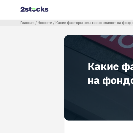
Перейти
к
основному
содержанию
Строка навигации
Главная
Новости
Какие факторы негативно влияют на фонд
Какие ф
на фонд