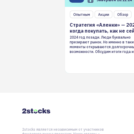
Опытным
Акции
Обзор
Стратегия «Аленки» — 20
когда покупать, как не се
2024 год позади. Люди буквально
презирают рынок. Но именно в таки
моменты открываются долгосрочн
возможности. Обсудим итоги года и
стратегию на 2025-й
2stocks является независимым от участников
фондового рынка проектом. Наши авторы –