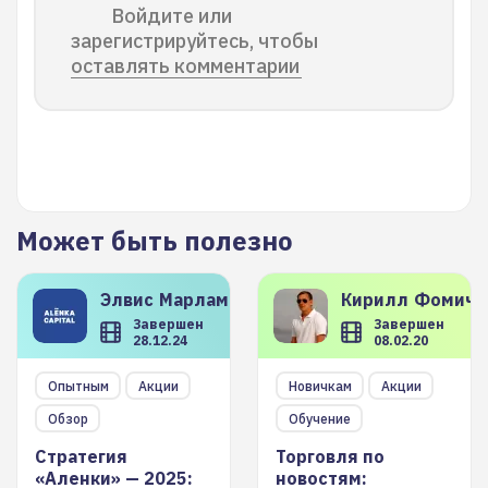
Войдите или
зарегистрируйтесь, чтобы
оставлять комментарии
Может быть полезно
Элвис
Марламов
Кирилл
Фомиче
Завершен
Завершен
28.12.24
08.02.20
Опытным
Акции
Новичкам
Акции
Обзор
Обучение
Стратегия
Торговля по
«Аленки» — 2025:
новостям: