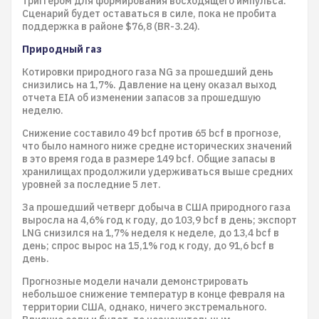
триггером для формирования восходящего импульса.
Сценарий будет оставаться в силе, пока не пробита
поддержка в районе $76,8 (BR-3.24).
Природный газ
Котировки природного газа NG за прошедший день
снизились на 1,7%. Давление на цену оказал выход
отчета EIA об изменении запасов за прошедшую
неделю.
Снижение составило 49 bcf против 65 bcf в прогнозе,
что было намного ниже средне исторических значений
в это время года в размере 149 bcf. Общие запасы в
хранилищах продолжили удерживаться выше средних
уровней за последние 5 лет.
За прошедший четверг добыча в США природного газа
выросла на 4,6% год к году, до 103,9 bcf в день; экспорт
LNG снизился на 1,7% неделя к неделе, до 13,4 bcf в
день; спрос вырос на 15,1% год к году, до 91,6 bcf в
день.
Прогнозные модели начали демонстрировать
небольшое снижение температур в конце февраля на
территории США, однако, ничего экстремального.