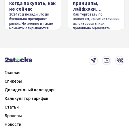
когда покупать, как
принципы,
не сейчас
лайфхаки,
инструменты
2024 год позади. Люди
Как торговать по
буквально презирают
новостям, какие источники
рынок. Но именно в такие
использовать, как
моменты открываются
правильно оценивать
долгосрочные
информацию. Также автор
возможности. Обсудим
покажет краткосрочные и
итоги года и стратегию на
среднесрочные
2025-й
торговые стратегии на
новостном потоке
Главная
Спикеры
Дивидендный календарь
Калькулятор тарифов
Статьи
Брокеры
Новости