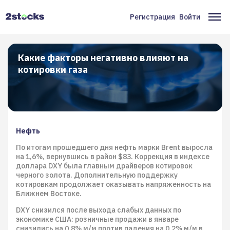
Перейти
к
Регистрация
Войти
Меню
Ос
основному
содержанию
учётной
на
записи
Какие факторы негативно влияют на
котировки газа
пользователя
Нефть
По итогам прошедшего дня нефть марки Brent выросла
на 1,6%, вернувшись в район $83. Коррекция в индексе
доллара DXY была главным драйверов котировок
черного золота. Дополнительную поддержку
котировкам продолжает оказывать напряженность на
Ближнем Востоке.
DXY снизился после выхода слабых данных по
экономике США: розничные продажи в январе
снизились на 0,8% м/м против падения на 0,2% м/м в