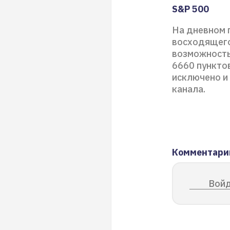
S&P 500
На дневном 
восходящего
возможность
6660 пунктов
исключено и
канала.
Комментари
Войд