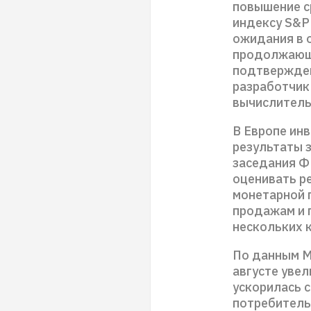
повышение с
индексу S&P 
ожидания в 
продолжающи
подтверждени
разработчик
вычислительн
В Европе ин
результаты 
заседания Ф
оценивать ре
монетарной 
продажам и 
нескольких к
По данным М
августе увел
ускорилась с
потребитель