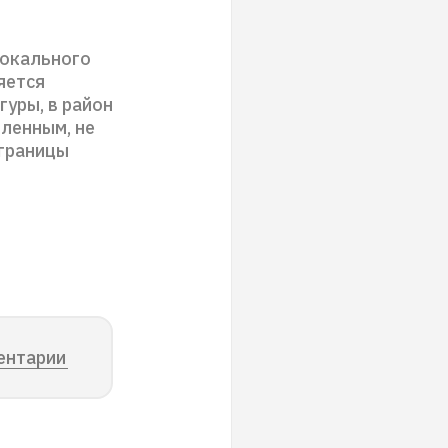
локального
яется
уры, в район
пленным, не
 границы
ентарии