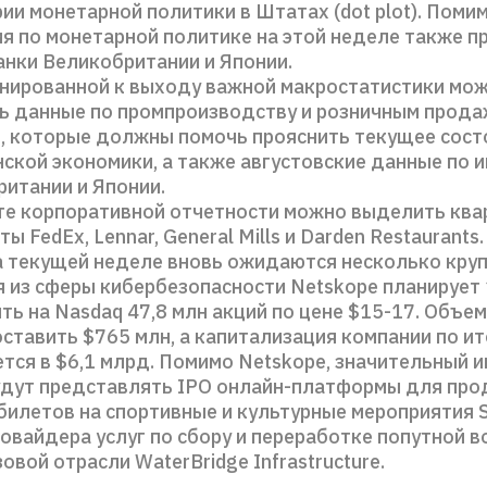
ии монетарной политики в Штатах (dot plot). Поми
я по монетарной политике на этой неделе также п
нки Великобритании и Японии.
анированной к выходу важной макростатистики мо
ь данные по промпроизводству и розничным прод
т, которые должны помочь прояснить текущее сост
ской экономики, а также августовские данные по 
итании и Японии.
те корпоративной отчетности можно выделить кв
ы FedEx, Lennar, General Mills и Darden Restaurants.
 текущей неделе вновь ожидаются несколько крупн
 из сферы кибербезопасности Netskope планирует 
ть на Nasdaq 47,8 млн акций по цене $15-17. Объе
ставить $765 млн, а капитализация компании по ит
тся в $6,1 млрд. Помимо Netskope, значительный и
удут представлять IPO онлайн-платформы для про
билетов на спортивные и культурные мероприятия S
овайдера услуг по сбору и переработке попутной 
овой отрасли WaterBridge Infrastructure.