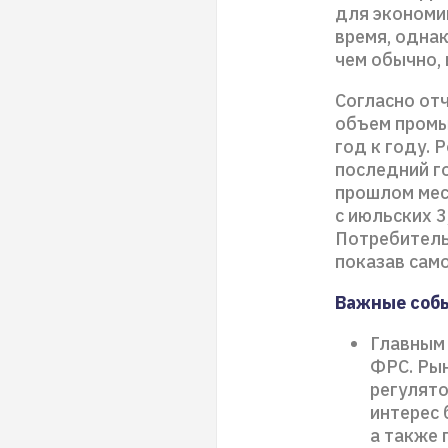
для экономи
время, одна
чем обычно,
Согласно отч
объем промы
год к году. 
последний г
прошлом мес
с июльских 3
Потребительс
показав само
Важные соб
Главным
ФРС. Рын
регулято
интерес 
а также 