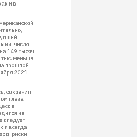
ак и в
американской
ительно,
худший
ными, число
 на 149 тысяч
 тыс. меньше.
 на прошлой
тября 2021
ь, сохранил
том глава
цесс в
одится на
е следует
к и всегда
ард, риски