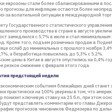
ки еврозоны стали более сбалансированными в по
ко прогнозы для инфляции остаются более неопре
 из-за волатильной ситуации в международной торг
ету Государственного статистического управления
шленного производства в стране в августе увеличи
Рост замедлился с 5,7% в июле и стал минимальным 
од. Кроме того, подъем розничных продаж в Подне
яце ослаб до минимальных с прошлого ноября 3,4%
,7%, а безработица повысилась до 5,3% с 5.2%.
кие цены в Китае в августе опустились на 0,4% год
е резкое снижение с февраля этого года.
ытия предстоящей недели
 экономическим событием ближайших дней станет 
ки практически на 100% уверены в том, что амери
р понизит ключевую ставку на 25 б.п., при этом осн
будут представлять комментарии его главы Джеро
график прогнозов чиновников Федрезерва по даль