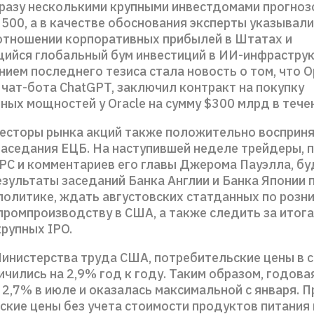
разу несколькими крупными инвестдомами прогноз
500, а в качестве обоснования эксперты указывал
отношении корпоративных прибылей в Штатах и
йся глобальный бум инвестиций в ИИ-инфраструк
ем последнего тезиса стала новость о том, что O
 чат-бота ChatGPT, заключил контракт на покупку
ых мощностей у Oracle на сумму $300 млрд в течен
весторы рынка акций также положительно восприн
заседания ЕЦБ. На наступившей неделе трейдеры, 
РС и комментариев его главы Джерома Пауэлла, бу
зультаты заседаний Банка Англии и Банка Японии 
политике, ждать августовских статданных по розн
промпроизводству в США, а также следить за итог
рупных IPO.
инистерства труда США, потребительские цены в с
ичились на 2,9% год к году. Таким образом, годов
 2,7% в июле и оказалась максимальной с января. П
ские цены без учета стоимости продуктов питания 