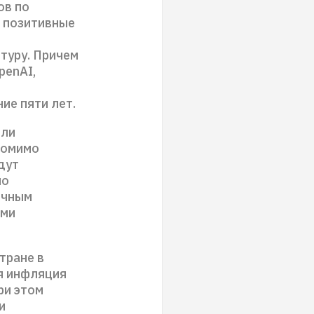
ов по
и позитивные
туру. Причем
penAI,
ие пяти лет.
яли
помимо
дут
по
ичным
ами
тране в
ая инфляция
ри этом
и