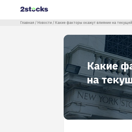
Перейти
к
основному
содержанию
Строка навигации
Главная
Новости
Какие факторы окажут влияние на текуще
Какие ф
на теку