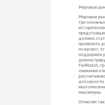
Мировые рын
Мировые рын
три основны
исторически
предстоящег
должно стат
проявлять ус
полагают, ч
поддержке р
демонстриру
FedWatch, т
снижения клю
рассчитываю
доходности 
многомесячн
максимума.
Отметим так