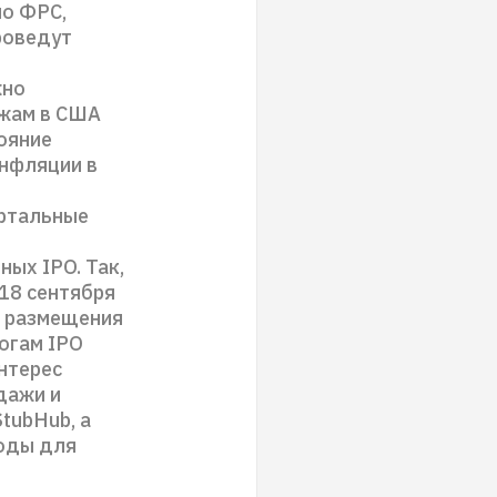
мо ФРС,
роведут
жно
ажам в США
ояние
инфляции в
артальные
ых IPO. Так,
18 сентября
м размещения
огам IPO
нтерес
дажи и
tubHub, а
воды для