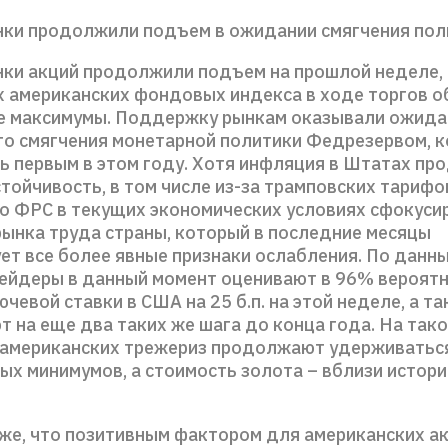
ки продолжили подъем в ожидании смягчения пол
ки акций продолжили подъем на прошлой неделе, 
х американских фондовых индекса в ходе торгов 
е максимумы. Поддержку рынкам оказывали ожида
о смягчения монетарной политики Федрезервом, 
ь первым в этом году. Хотя инфляция в Штатах пр
тойчивость, в том числе из-за трамповских тарифо
то ФРС в текущих экономических условиях сфокусир
ынка труда страны, который в последние месяцы
ет все более явные признаки ослабления. По данн
рейдеры в данный момент оценивают в 96% вероят
чевой ставки в США на 25 б.п. на этой неделе, а т
т на еще два таких же шага до конца года. На так
американских трежериз продолжают удерживаться
ых минимумов, а стоимость золота – вблизи истор
же, что позитивным фактором для американских ак