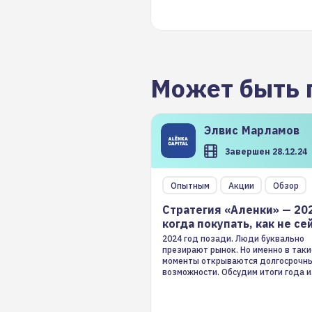
Может быть 
Элвис
Марламов
Завершен 28.12.24
Опытным
Акции
Обзор
Стратегия «Аленки» — 20
когда покупать, как не се
2024 год позади. Люди буквально
презирают рынок. Но именно в таки
моменты открываются долгосрочн
возможности. Обсудим итоги года и
стратегию на 2025-й