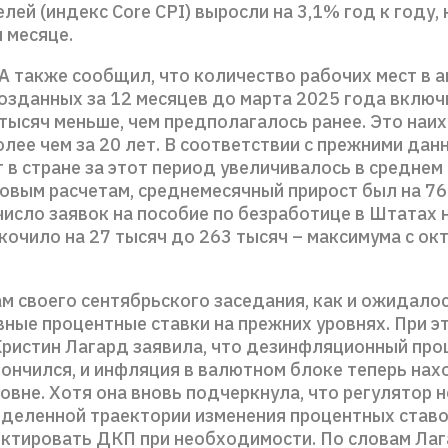
лей (индекс Core CPI) выросли на 3,1% год к году, к
 месяце.
 также сообщил, что количество рабочих мест в 
созданных за 12 месяцев до марта 2025 года включ
 тысяч меньше, чем предполагалось ранее. Это наи
лее чем за 20 лет. В соответствии с прежними дан
 в стране за этот период увеличивалось в среднем
новым расчетам, среднемесячный прирост был на 76
число заявок на пособие по безработице в Штатах
кочило на 27 тысяч до 263 тысяч – максимума с ок
м своего сентябрьского заседания, как и ожидалос
вные процентные ставки на прежних уровнях. При э
Кристин Лагард заявила, что дезинфляционный про
кончился, и инфляция в валютном блоке теперь нах
вне. Хотя она вновь подчеркнула, что регулятор н
еделенной траектории изменения процентных ставо
ектировать ДКП при необходимости. По словам Лаг