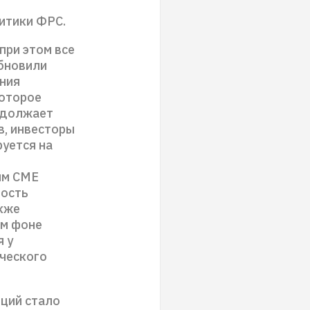
итики ФРС.
при этом все
обновили
ния
которое
одолжает
в, инвесторы
уется на
ым CME
ность
акже
ом фоне
 у
ического
ций стало