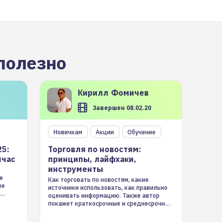
полезно
Кирилл
Фомичев
Завершен 08.02.20
Новичкам
Акции
Обучение
25:
Торговля по новостям:
йчас
принципы, лайфхаки,
инструменты
е
Как торговать по новостям, какие
ые
источники использовать, как правильно
оценивать информацию. Также автор
покажет краткосрочные и среднесрочные
торговые стратегии на новостном потоке