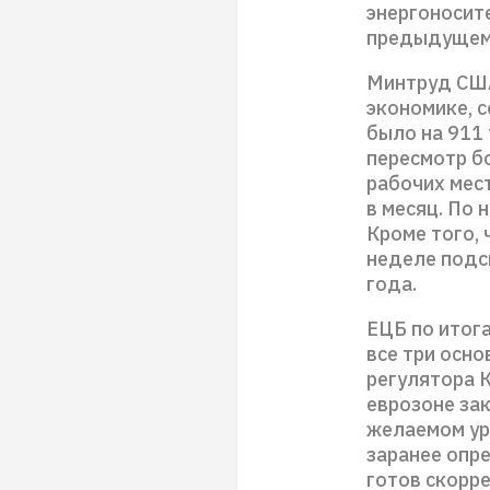
энергоносите
предыдущем
Минтруд США
экономике, 
было на 911
пересмотр бо
рабочих мест
в месяц. По 
Кроме того, 
неделе подс
года.
ЕЦБ по итога
все три осно
регулятора 
еврозоне за
желаемом уро
заранее опр
готов скорр