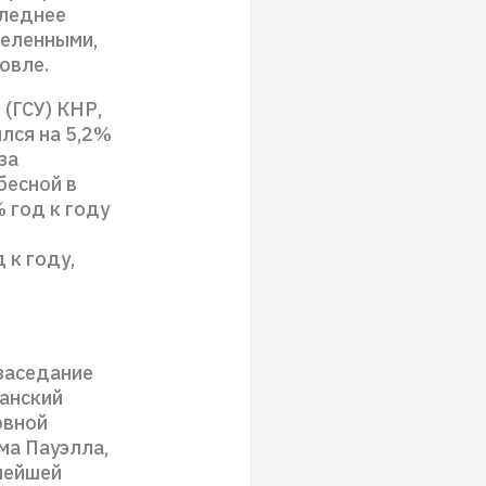
следнее
деленными,
овле.
 (ГСУ) КНР,
лся на 5,2%
за
бесной в
 год к году
 к году,
заседание
канский
овной
ма Пауэлла,
нейшей