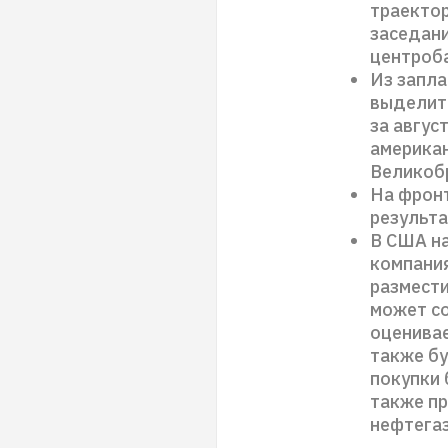
траектор
заседани
центроба
Из запл
выделит
за авгус
американ
Великобр
На фрон
результат
В США на
компания
размести
может со
оценивае
также б
покупки 
также пр
нефтегаз