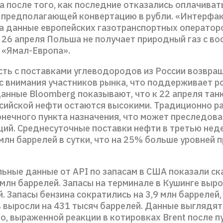
а после того, как последние отказались оплачивать
, предполагающей конвертацию в рубли. «Интерфа
а данные европейских газотранспортных операторо
 26 апреля Польша не получает природный газ с во
 «Ямал-Европа».
ть с поставками углеводородов из России возвра
с внимания участников рынка, что поддерживает ро
анные Bloomberg показывают, что к 22 апреля тан
ссийской нефти остаются высокими. Традиционно р
онечного пункта назначения, что может преследова
ций. Среднесуточные поставки нефти в третью нед
 млн баррелей в сутки, что на 25% больше уровней
ьные данные от API по запасам в США показали ск
 млн баррелей. Запасы на терминале в Кушинге выро
. Запасы бензина сократились на 3,9 млн баррелей,
 выросли на 431 тысяч баррелей. Данные выглядят
о, выраженной реакции в котировках Brent после 