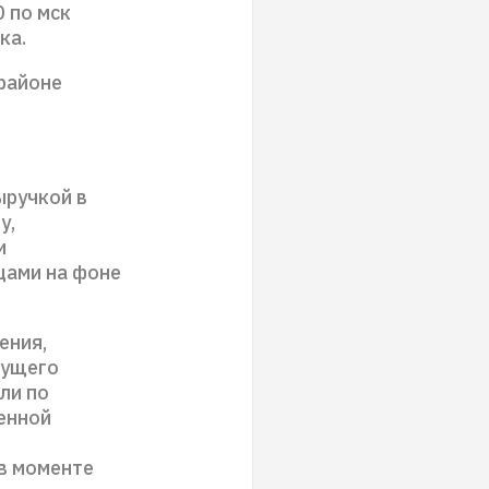
 по мск
ка.
 районе
ыручкой в
у,
и
цами на фоне
ения,
дущего
ли по
енной
 в моменте