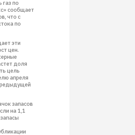
 газ по
кс» сообщает
в, что с
стока по
щает эти
ст цен.
керные
астет доля
ть цель
елю апреля
 предыдущей
ачок запасов
сли на 1,1
 запасы
публикации