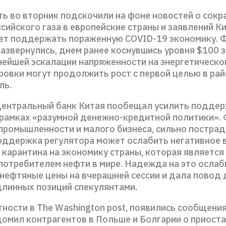
ть во вторник подскочили на фоне новостей о сок
сийского газа в европейские страны и заявлений Ки
ет поддержать пораженную COVID-19 экономику. 
развернулись, днем ранее коснувшись уровня $100 з
нейшей эскалации напряженности на энергетическо
ровки могут продолжить рост с первой целью в рай
ль.
Центральный банк Китая пообещал усилить подде
 рамках «разумной денежно-кредитной политики». 
 промышленности и малого бизнеса, сильно постра
оддержка регулятора может ослабить негативное 
 карантина на экономику страны, которая является
потребителем нефти в мире. Надежда на это ослаб
 нефтяные цены на вчерашней сессии и дала повод 
длинных позиций спекулянтами.
тности в The Washington post, появились сообщения
домил контрагентов в Польше и Болгарии о приост