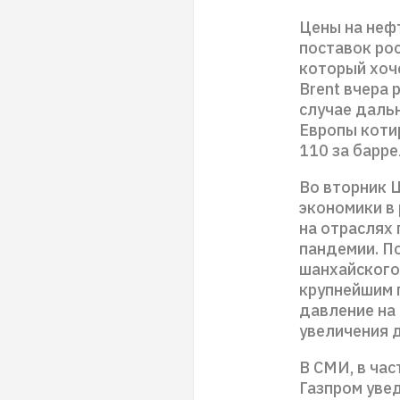
Цены на неф
поставок рос
который хоч
Brent вчера 
случае даль
Европы коти
110 за барре
Во вторник 
экономики в
на отраслях
пандемии. П
шанхайского
крупнейшим 
давление на
увеличения 
В СМИ, в час
Газпром уве