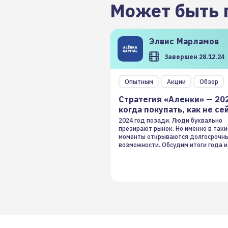
Может быть 
Элвис
Марламов
Завершен 28.12.24
Опытным
Акции
Обзор
Стратегия «Аленки» — 20
когда покупать, как не се
2024 год позади. Люди буквально
презирают рынок. Но именно в таки
моменты открываются долгосрочн
возможности. Обсудим итоги года и
стратегию на 2025-й