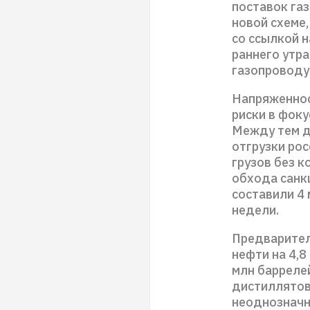
поставок газ
новой схеме
со ссылкой н
раннего утра
газопроводу
Напряженнос
риски в фоку
Между тем д
отгрузки ро
грузов без к
обхода санк
составили 4
недели.
Предварител
нефти на 4,8
млн баррелей
дистиллятов
неоднозначн