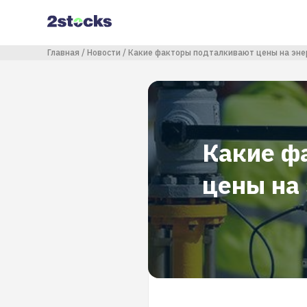
Перейти
к
основному
содержанию
Строка навигации
Главная
Новости
Какие факторы подталкивают цены на энер
Какие ф
цены на 