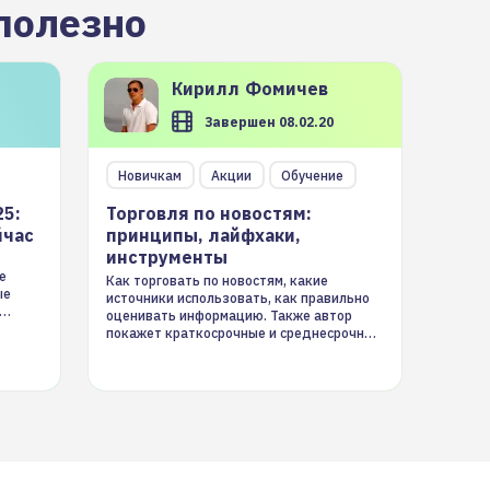
полезно
Кирилл
Фомичев
Завершен 08.02.20
Новичкам
Акции
Обучение
25:
Торговля по новостям:
йчас
принципы, лайфхаки,
инструменты
е
Как торговать по новостям, какие
ые
источники использовать, как правильно
оценивать информацию. Также автор
покажет краткосрочные и среднесрочные
торговые стратегии на новостном потоке