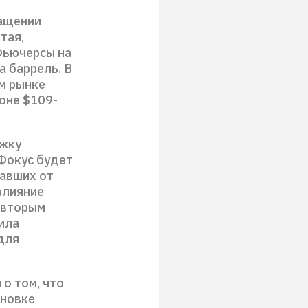
ращении
тая,
Фьючерсы на
а баррель. В
м рынке
оне $109-
ржку
Фокус будет
давших от
влияние
 вторым
ила
для
 о том, что
ановке