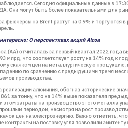
наблюдается. Сегодня официальные данные в 17:30
EIA. Они могут быть более показательными для рын
ра фьючерсы на Brent растут на 0,9% и торгуются в
ррель.
интересно: О перспективах акций Alcoa
oa (AA) отчиталась за первый квартал 2022 года в
93 млрд, что соответствует росту на 14% год к год
ому скачком цен на металлургическую продукцию, 
падению по сравнению с предыдущими тремя меся
ъемов производства.
а реализации алюминия, обогнав исторические знач
3861 за тонну, что на 14% выше показателя преды
и этом затраты на производство этого металла упа
 прошлым периодом, несмотря на рост производств
качок цен на электроэнергию. Важно отметить, что
е контракты на поставку угля позволили эмитенту