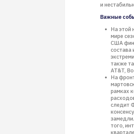
и нестабиль
Важные соб
На этой
мире сез
США фина
состава 
экстреми
также так
AT&T, Boe
На фронт
мартовск
рамках к
расходов
следит Ф
консенсу
замедлил
того, ин
квартале