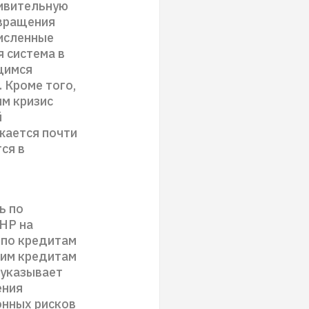
дивительную
звращения
численные
я система в
щимся
 Кроме того,
им кризис
й
жается почти
ся в
ь по
КНР на
 по кредитам
ним кредитам
 указывает
ения
онных рисков