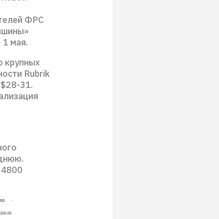
телей ФРС
тишины»
 1 мая.
о крупных
ности Rubrik
 $28-31.
тализация
ного
днюю.
 4800