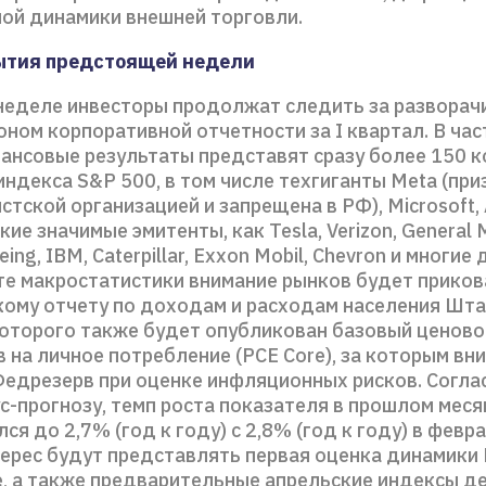
ной динамики внешней торговли.
ытия предстоящей недели
 неделе инвесторы продолжат следить за развора
оном корпоративной отчетности за I квартал. В час
нсовые результаты представят сразу более 150 к
индекса S&P 500, в том числе техгиганты Meta (при
стской организацией и запрещена в РФ), Microsoft, 
ие значимые эмитенты, как Tesla, Verizon, General M
ing, IBM, Caterpillar, Exxon Mobil, Chevron и многие
е макростатистики внимание рынков будет приков
ому отчету по доходам и расходам населения Шта
оторого также будет опубликован базовый ценово
 на личное потребление (PCE Core), за которым вн
едрезерв при оценке инфляционных рисков. Согла
с-прогнозу, темп роста показателя в прошлом меся
ся до 2,7% (год к году) с 2,8% (год к году) в февр
терес будут представлять первая оценка динамики
, а также предварительные апрельские индексы д