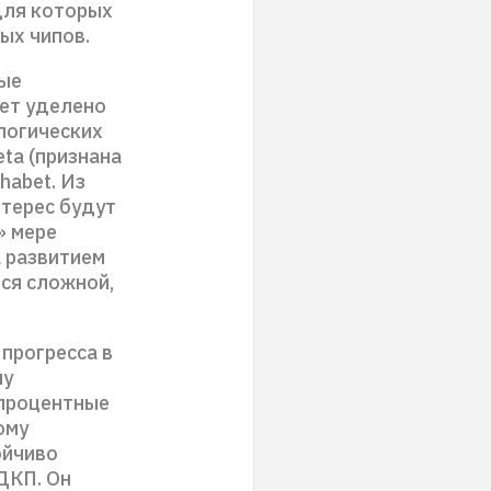
для которых
ых чипов.
ные
дет уделено
логических
ta (признана
habet. Из
терес будут
» мере
а развитием
ся сложной,
прогресса в
му
 процентные
ому
ойчиво
ДКП. Он