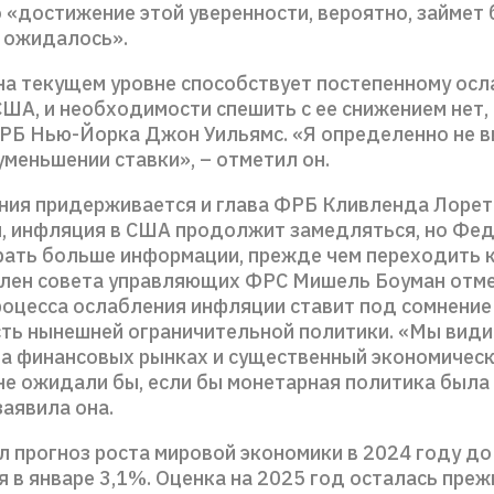
о «достижение этой уверенности, вероятно, займет
м ожидалось».
на текущем уровне способствует постепенному ос
ША, и необходимости спешить с ее снижением нет,
РБ Нью-Йорка Джон Уильямс. «Я определенно не 
уменьшении ставки», – отметил он.
ния придерживается и глава ФРБ Кливленда Лорет
м, инфляция в США продолжит замедляться, но Фе
рать больше информации, прежде чем переходить к
лен совета управляющих ФРС Мишель Боуман отме
роцесса ослабления инфляции ставит под сомнение
ть нынешней ограничительной политики. «Мы вид
на финансовых рынках и существенный экономическ
не ожидали бы, если бы монетарная политика была
заявила она.
 прогноз роста мировой экономики в 2024 году до
 в январе 3,1%. Оценка на 2025 год осталась преж