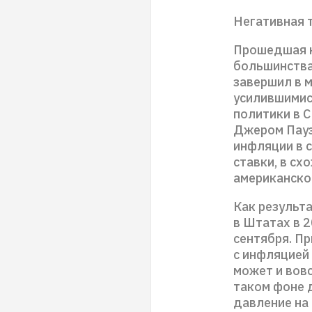
Негативная 
Прошедшая н
большинства
завершил в 
усилившимис
политики в 
Джером Пауэ
инфляции в 
ставки, в сх
американско
Как результ
в Штатах в 2
сентября. П
с инфляцией
может и вов
таком фоне 
давление на