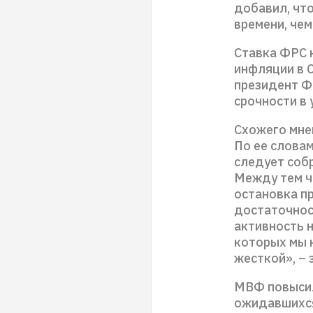
добавил, чт
времени, че
Ставка ФРС 
инфляции в С
президент Ф
срочности в 
Схожего мне
По ее слова
следует соб
Между тем ч
остановка п
достаточнос
активность 
которых мы 
жесткой», – 
МВФ повысил
ожидавшихся