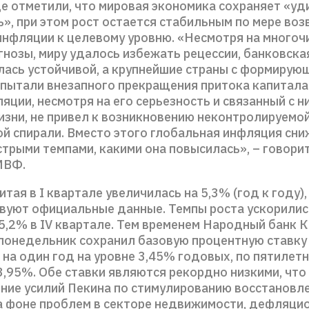
де отметили, что мировая экономика сохраняет «у
ь», при этом рост остается стабильным по мере во
инфляции к целевому уровню. «Несмотря на много
нозы, миру удалось избежать рецессии, банковска
лась устойчивой, а крупнейшие страны с формирую
спытали внезапного прекращения притока капитала.
яции, несмотря на его серьезность и связанный с н
изни, не привел к возникновению неконтролируемо
й спирали. Вместо этого глобальная инфляция сни
трыми темпами, какими она повысилась», – говорит
МВФ.
тая в I квартале увеличилась на 5,3% (год к году),
вуют официальные данные. Темпы роста ускорилис
5,2% в IV квартале. Тем временем Народный банк 
 понедельник сохранил базовую процентную ставку
 на один год на уровне 3,45% годовых, по пятилет
3,95%. Обе ставки являются рекордно низкими, что
ние усилий Пекина по стимулированию восстановл
а фоне проблем в секторе недвижимости, дефляци