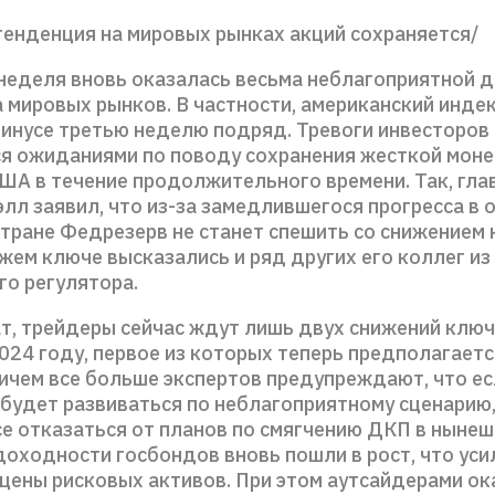
тенденция на мировых рынках акций сохраняется/
еделя вновь оказалась весьма неблагоприятной 
 мировых рынков. В частности, американский инде
минусе третью неделю подряд. Тревоги инвесторов 
я ожиданиями по поводу сохранения жесткой мон
США в течение продолжительного времени. Так, гла
лл заявил, что из-за замедлившегося прогресса в 
стране Федрезерв не станет спешить со снижением
ожем ключе высказались и ряд других его коллег из
го регулятора.
ат, трейдеры сейчас ждут лишь двух снижений ключ
024 году, первое из которых теперь предполагаетс
ричем все больше экспертов предупреждают, что ес
 будет развиваться по неблагоприятному сценарию
се отказаться от планов по смягчению ДКП в нынеш
доходности госбондов вновь пошли в рост, что уси
 цены рисковых активов. При этом аутсайдерами ок