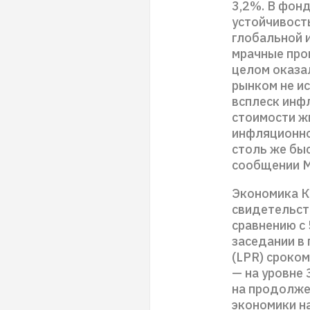
3,2%. В фон
устойчивост
глобальной 
мрачные прог
целом оказа
рынком не и
всплеск инфл
стоимости ж
инфляционно
столь же быс
сообщении 
Экономика Ки
свидетельст
сравнению с 
заседании в
(LPR) сроком
— на уровне 
на продолже
экономики н