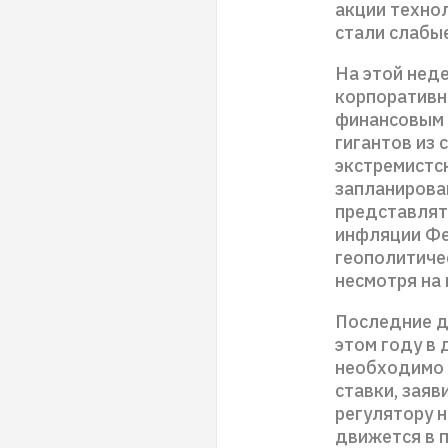
акции техно
стали слабы
На этой нед
корпоративн
финансовым 
гигантов из 
экстремистск
запланирова
представлят
инфляции Фе
геополитиче
несмотря на
Последние д
этом году в 
необходимо 
ставки, зая
регулятору 
движется в 