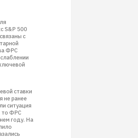
для
кс S&P 500
связаны с
етарной
ва ФРС
ослаблении
 ключевой
евой ставки
я не ранее
ли ситуация
, то ФРС
нем году. На
лило
азались