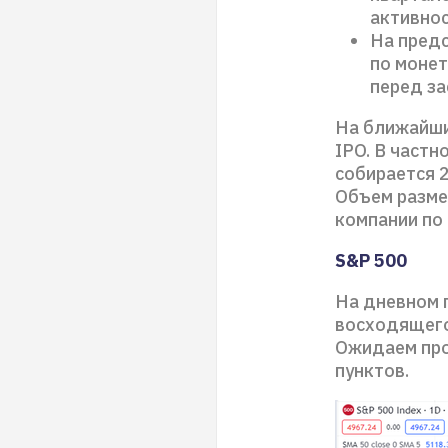
активнос
На пред
по монет
перед за
На ближайши
IPO. В частн
собирается 2
Объем разме
компании по 
S&P 500
На дневном 
восходящего
Ожидаем про
пунктов.