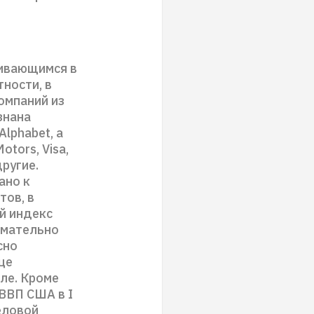
чивающимся в
тности, в
омпаний из
знана
Alphabet, а
otors, Visa,
 другие.
ано к
тов, в
й индекс
имательно
сно
це
але. Кроме
 ВВП США в I
еловой