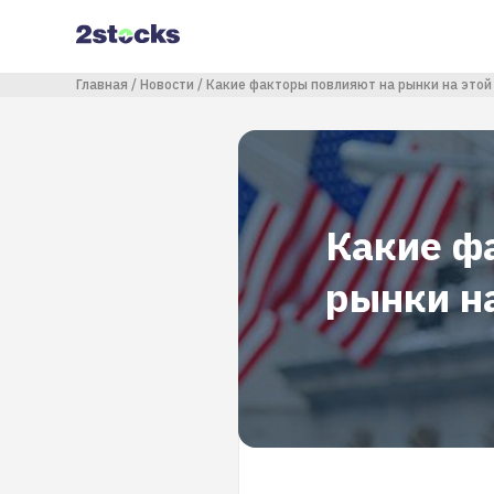
Перейти
к
основному
содержанию
Строка навигации
Главная
Новости
Какие факторы повлияют на рынки на этой
Какие ф
рынки н