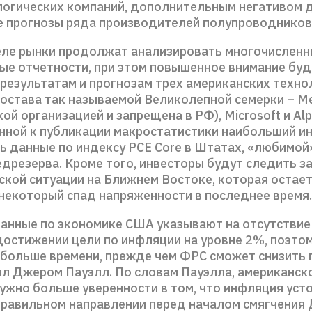
логических компаний, дополнительным негативом 
е прогнозы ряда производителей полупроводников
еле рынки продолжат анализировать многочислен
ые отчетности, при этом повышенное внимание бу
результатам и прогнозам трех американских техно
состава так называемой Великолепной семерки – Me
ой организацией и запрещена в РФ), Microsoft и Alp
нной к публикации макростатистики наибольший ин
ь данные по индексу PCE Core в Штатах, «любимой
дрезерва. Кроме того, инвесторы будут следить з
ской ситуации на Ближнем Востоке, которая остает
 некоторый спад напряженности в последнее время.
анные по экономике США указывают на отсутствие 
достижении цели по инфляции на уровне 2%, поэто
больше времени, прежде чем ФРС сможет снизить
вил Джером Пауэлл. По словам Пауэлла, американск
нужно больше уверенности в том, что инфляция уст
правильном направлении перед началом смягчения 