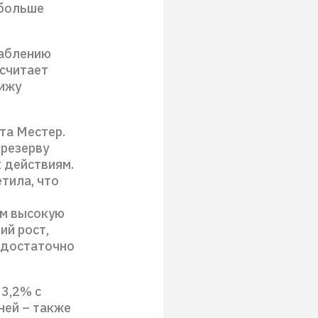
 больше
лаблению
 считает
вижу
та Местер.
дрезерву
 действиям.
тила, что
им высокую
ий рост,
 достаточно
 3,2% с
ней – также