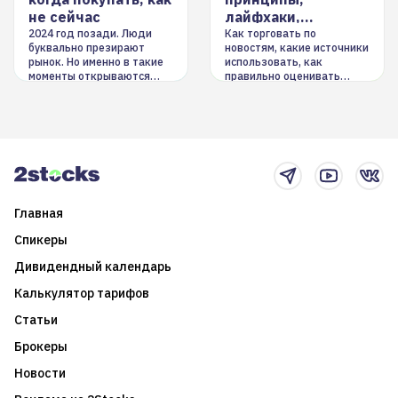
не сейчас
лайфхаки,
инструменты
2024 год позади. Люди
Как торговать по
буквально презирают
новостям, какие источники
рынок. Но именно в такие
использовать, как
моменты открываются
правильно оценивать
долгосрочные
информацию. Также автор
возможности. Обсудим
покажет краткосрочные и
итоги года и стратегию на
среднесрочные
2025-й
торговые стратегии на
новостном потоке
Главная
Спикеры
Дивидендный календарь
Калькулятор тарифов
Статьи
Брокеры
Новости