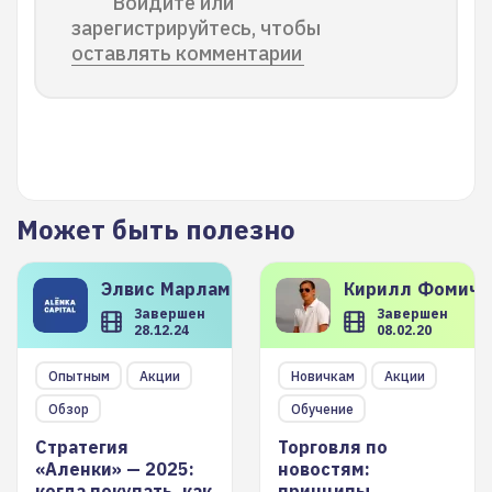
Войдите или
зарегистрируйтесь, чтобы
оставлять комментарии
Может быть полезно
Элвис
Марламов
Кирилл
Фомиче
Завершен
Завершен
28.12.24
08.02.20
Опытным
Акции
Новичкам
Акции
Обзор
Обучение
Стратегия
Торговля по
«Аленки» — 2025:
новостям:
когда покупать, как
принципы,