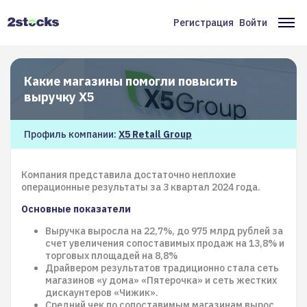
Перейти
к
Регистрация
Войти
Меню
Ос
основному
содержанию
учётной
на
записи
Какие магазины помогли повысить
пользователя
выручку X5
Профиль компании:
X5 Retail Group
Компания представила достаточно неплохие
операционные результаты за 3 квартал 2024 года.
Основные показатели
Выручка выросла на 22,7%, до 975 млрд рублей за
счет увеличения сопоставимых продаж на 13,8% и
торговых площадей на 8,8%
Драйвером результатов традиционно стала сеть
магазинов «у дома» «Пятерочка» и сеть жестких
дискаунтеров «Чижик».
Средний чек по сопоставимым магазинам вырос