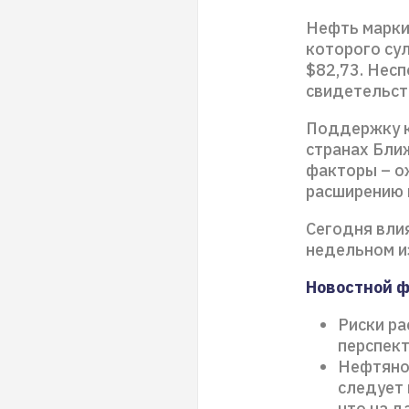
Нефть марки
которого сул
$82,73. Нес
свидетельст
Поддержку к
странах Бли
факторы – о
расширению п
Сегодня влия
недельном и
Новостной 
Риски ра
перспект
Нефтяно
следует 
что на д