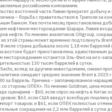
равляемые российскими компаниями.
ьство восточной части Ливии прекратит добычу и 
ричина – борьба с правительством в Триполи за ко
ным банком. Уже почти месяц приостановлена доб
шем нефтяном месторождении Шарара. Ливия входи
ров нефти. По мнению аналитиков Citigroup, сокра
 из этой страны может временно подтолкнуть Brent
 В июле страна добывала около 1,18 млн баррелей в
на востоке будет приостановлена, единственным 
м месторождением останется Эль-Фил на юго-запа
ительностью 130 тысяч баррелей в сутки.
Sachs, вслед за другими инвестдомами, снизил про
налитики ожидают среднее значение Brent в 2025 г
80 за баррель. Причина – запланированное наращи
 со стороны ОПЕК+. По мнению Goldman, цена може
яде сценариев – $60, если спрос на нефть в Китае о
уровне; $63, если США введут всеобщую пошлину 
мпорт товаров; и $61, если ОПЕК полностью отмен
ельные сокращения на 2,2 млн баррелей в сутки д