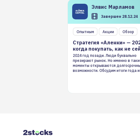
Элвис
Марламов
Завершен 28.12.24
Опытным
Акции
Обзор
Стратегия «Аленки» — 20
когда покупать, как не се
2024 год позади. Люди буквально
презирают рынок. Но именно в таки
моменты открываются долгосрочн
возможности. Обсудим итоги года и
стратегию на 2025-й