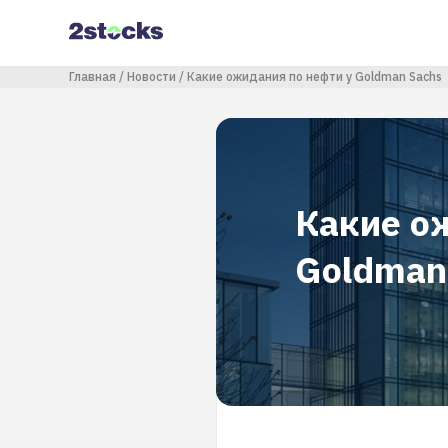
Перейти
к
основному
содержанию
Строка навигации
Главная
Новости
Какие ожидания по нефти у Goldman Sachs
Какие о
Goldman