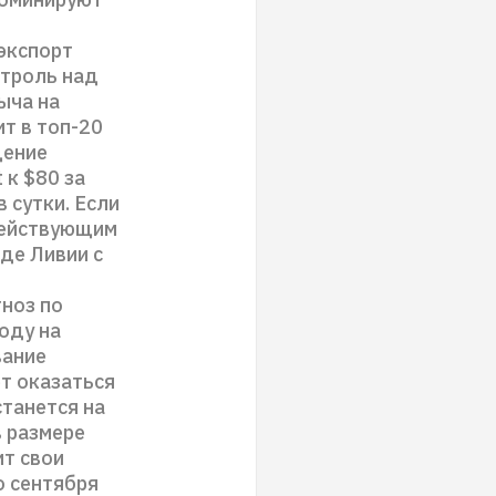
экспорт
нтроль над
ыча на
т в топ-20
щение
 к $80 за
 сутки. Если
действующим
де Ливии с
гноз по
оду на
вание
т оказаться
станется на
в размере
ит свои
о сентября