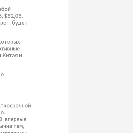
обой
, $82,08,
рот, будет
которых
ативные
 Китая и
 о
аткосрочной
о.
й, впервые
ычна тем,
доминируют