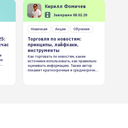
Кирилл
Фомичев
Завершен 08.02.20
Новичкам
Акции
Обучение
25:
Торговля по новостям:
йчас
принципы, лайфхаки,
инструменты
е
Как торговать по новостям, какие
ые
источники использовать, как правильно
оценивать информацию. Также автор
покажет краткосрочные и среднесрочные
торговые стратегии на новостном потоке