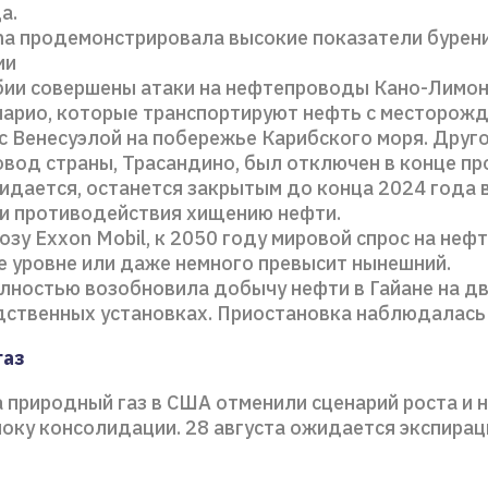
а.
na продемонстрировала высокие показатели бурени
ии
бии совершены атаки на нефтепроводы Кано-Лимон
арио, которые транспортируют нефть с месторожд
с Венесуэлой на побережье Карибского моря. Друг
вод страны, Трасандино, был отключен в конце п
жидается, останется закрытым до конца 2024 года 
ии противодействия хищению нефти.
озу Exxon Mobil, к 2050 году мировой спрос на неф
е уровне или даже немного превысит нынешний.
лностью возобновила добычу нефти в Гайане на дв
ственных установках. Приостановка наблюдалась 
газ
 природный газ в США отменили сценарий роста и 
локу консолидации. 28 августа ожидается экспира