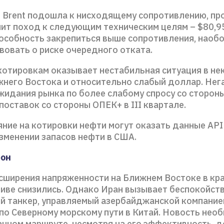
 Brent подошла к нисходящему сопротивлению, пр
ит поход к следующим техническим целям – $80,95
пособность закрепиться выше сопротивления, наобо
вовать о риске очередного отката.
отировкам оказывает нестабильная ситуация в не
жнего Востока и относительно слабый доллар. Нег
жидания рынка по более слабому спросу со стороны
оставок со стороны ОПЕК+ в III квартале.
ние на котировки нефти могут оказать данные API
зменении запасов нефти в США.
фон
сширения напряженности на Ближнем Востоке в кр
иве снизились. Однако Иран вызывает беспокойств
й танкер, управляемый азербайджанской компание
по Северному морскому пути в Китай. Новость необ
анном маршруте, несмотря на его эффективность, 