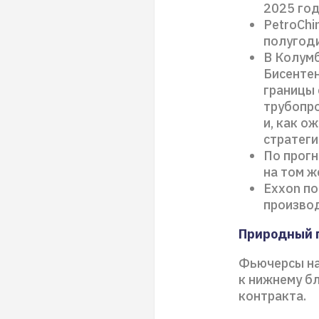
2025 год
PetroChi
полугод
В Колум
Бисентен
границы 
трубопро
и, как о
стратег
По прогн
на том ж
Exxon по
производ
Природный 
Фьючерсы на
к нижнему б
контракта.