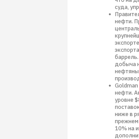
суда, уп
Правител
нефти. П
централь
крупней
экспорте
экспорта
баррель.
добыча 
нефтяны
производ
Goldman 
нефти. А
уровне $
поставок
ниже в р
прежнем 
10% на и
дополнит