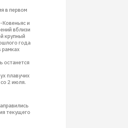
я в первом
-Ковеньяс и
ений вблизи
ой крупный
рошлого года
в рамках
ть останется
ух плавучих
со 2 июля.
направились
ция текущего