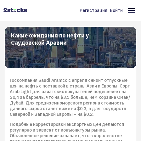
Перейти
к
Регистрация
Войти
Меню
Ос
основному
содержанию
учётной
на
записи
Какие ожидания по нефти у
Саудовской Аравии
пользователя
Госкомпания Saudi Aramco с апреля снизит отпускные
цен на нефть с поставкой в страны Азии и Европы. Сорт
Arab Light для азиатских покупателей подешевеет на
$0,4 за баррель, что на $3,5 больше, чем корзина Оман/
Дубай. Для средиземноморского региона стоимость
данного сырья станет ниже на $0,3, а для государств
Северной и Западной Европы – на $0,2.
Подобные корректировки экспортных цен делаются
регулярно и зависят от конъюнктуры рынка.
Объявленное решение означает, что в королевстве