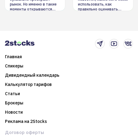
рынок. Но именно в такие
использовать, как
моменты открываются
правильно оценивать
долгосрочные
информацию. Также автор
возможности. Обсудим
покажет краткосрочные и
итоги года и стратегию на
среднесрочные
2025-й
торговые стратегии на
новостном потоке
Главная
Спикеры
Дивидендный календарь
Калькулятор тарифов
Статьи
Брокеры
Новости
Реклама на 2Stocks
Договор оферты