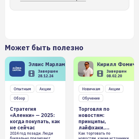
Может быть полезно
Элвис
Марламов
Кирилл
Фомиче
Завершен
Завершен
28.12.24
08.02.20
Опытным
Акции
Новичкам
Акции
Обзор
Обучение
Стратегия
Торговля по
«Аленки» — 2025:
новостям:
когда покупать, как
принципы,
не сейчас
лайфхаки,
инструменты
2024 год позади. Люди
Как торговать по
буквально презирают
новостям, какие источники