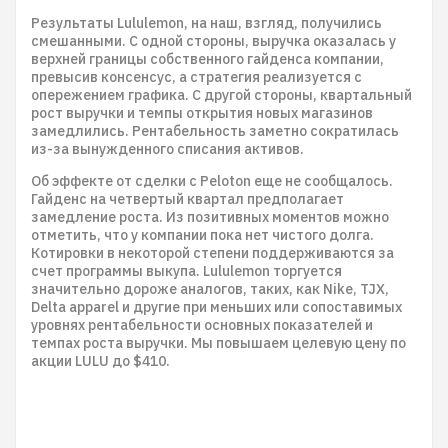
Результаты Lululemon, на наш, взгляд, получились
смешанными. С одной стороны, выручка оказалась у
верхней границы собственного гайденса компании,
превысив консенсус, а стратегия реализуется с
опережением графика. С другой стороны, квартальный
рост выручки и темпы открытия новых магазинов
замедлились. Рентабельность заметно сократилась
из-за вынужденного списания активов.
Об эффекте от сделки с Peloton еще не сообщалось.
Гайденс на четвертый квартал предполагает
замедление роста. Из позитивных моментов можно
отметить, что у компании пока нет чистого долга.
Котировки в некоторой степени поддерживаются за
счет программы выкупа. Lululemon торгуется
значительно дороже аналогов, таких, как Nike, TJX,
Delta apparel и другие при меньших или сопоставимых
уровнях рентабельности основных показателей и
темпах роста выручки. Мы повышаем целевую цену по
акции LULU до $410.