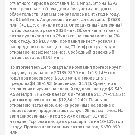
отчетного периода составил $1,1 млрд. Это на $393
млн превышает объем долга без учета арендных
обязательств. Запасы сократились на 4% год к году,
до $1 664 млн. Акционерный капитал составил $3533
млн. (+11,1% с начала года). Операционный денежный
поток оказался равен $358 млн. Объем капитальных
затрат увеличился на 2% кв/кв, но сократился на 7%
год к году, до $163 млн. Компания инвестировала в
распределительные центры, IT- инфраструктуру и
открытие новых магазинов. Свободный денежный
поток составил $195 млн.
По итогам текущего квартала компания прогнозирует
выручку в диапазоне $3135-3170 млн (+13-14% год к
году) при консенсусе $3180 млн, а также EPS в
пределах $4,48-4,93. (консенсус: $4,93). Ориентир в
отношении выручки на полный год повышен до $9,549-
9,584 млрд, EPS ожидается в интервале $11,77–11,85 (с
учетом корректировок: $12,34–12,42). Планы по
открытию магазинов, анонсированные на звонке с
инвесторами, предполагают запуск 25 новых точек. Из
запланированных на год 55 уже открыт 31 (net)
магазин. Торговая площадь расширится на 10-15% год
к году. Прогноз капитальных затрат за год: $670-690
млн.