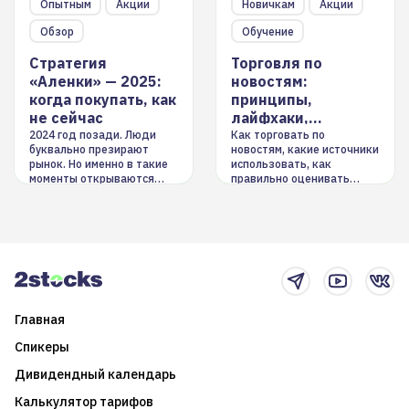
Опытным
Акции
Новичкам
Акции
Обзор
Обучение
Стратегия
Торговля по
«Аленки» — 2025:
новостям:
когда покупать, как
принципы,
не сейчас
лайфхаки,
инструменты
2024 год позади. Люди
Как торговать по
буквально презирают
новостям, какие источники
рынок. Но именно в такие
использовать, как
моменты открываются
правильно оценивать
долгосрочные
информацию. Также автор
возможности. Обсудим
покажет краткосрочные и
итоги года и стратегию на
среднесрочные
2025-й
торговые стратегии на
новостном потоке
Главная
Спикеры
Дивидендный календарь
Калькулятор тарифов