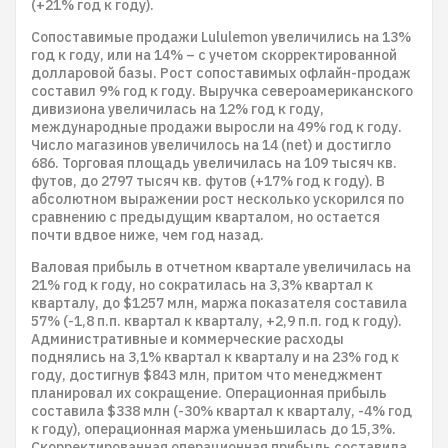
(+21% год к году).
Сопоставимые продажи Lululemon увеличились на 13%
год к году, или на 14% – с учетом скорректированной
долларовой базы. Рост сопоставимых офлайн-продаж
составил 9% год к году. Выручка североамериканского
дивизиона увеличилась на 12% год к году,
международные продажи выросли на 49% год к году.
Число магазинов увеличилось на 14 (net) и достигло
686. Торговая площадь увеличилась на 109 тысяч кв.
футов, до 2797 тысяч кв. футов (+17% год к году). В
абсолютном выражении рост несколько ускорился по
сравнению с предыдущим кварталом, но остается
почти вдвое ниже, чем год назад.
Валовая прибыль в отчетном квартале увеличилась на
21% год к году, но сократилась на 3,3% квартал к
кварталу, до $1257 млн, маржа показателя составила
57% (-1,8 п.п. квартал к кварталу, +2,9 п.п. год к году).
Административные и коммерческие расходы
поднялись на 3,1% квартал к кварталу и на 23% год к
году, достигнув $843 млн, притом что менеджмент
планировал их сокращение. Операционная прибыль
составила $338 млн (-30% квартал к кварталу, -4% год
к году), операционная маржа уменьшилась до 15,3%.
Скорректированная операционная прибыль составила