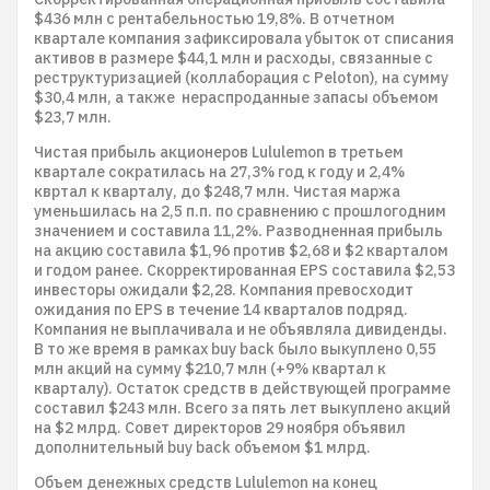
$436 млн с рентабельностью 19,8%. В отчетном
квартале компания зафиксировала убыток от списания
активов в размере $44,1 млн и расходы, связанные с
реструктуризацией (коллаборация с Peloton), на сумму
$30,4 млн, а также нераспроданные запасы объемом
$23,7 млн.
Чистая прибыль акционеров Lululemon в третьем
квартале сократилась на 27,3% год к году и 2,4%
квртал к кварталу, до $248,7 млн. Чистая маржа
уменьшилась на 2,5 п.п. по сравнению с прошлогодним
значением и составила 11,2%. Разводненная прибыль
на акцию составила $1,96 против $2,68 и $2 кварталом
и годом ранее. Скорректированная EPS составила $2,53
инвесторы ожидали $2,28. Компания превосходит
ожидания по EPS в течение 14 кварталов подряд.
Компания не выплачивала и не объявляла дивиденды.
В то же время в рамках buy back было выкуплено 0,55
млн акций на сумму $210,7 млн (+9% квартал к
кварталу). Остаток средств в действующей программе
составил $243 млн. Всего за пять лет выкуплено акций
на $2 млрд. Совет директоров 29 ноября объявил
дополнительный buy back объемом $1 млрд.
Объем денежных средств Lululemon на конец