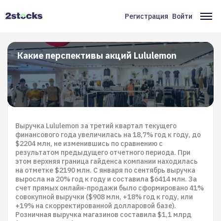
Перейти
к
Регистрация
Войти
Меню
Ос
основному
содержанию
учётной
на
записи
Какие перспективы акций Lululemon
пользователя
Выручка Lululemon за третий квартал текущего
финансового года увеличилась на 18,7% год к году, до
$2204 млн, не изменившись по сравнению с
результатом предыдущего отчетного периода. При
этом верхняя граница гайденса компании находилась
на отметке $2190 млн. С января по сентябрь выручка
выросла на 20% год к году и составила $6414 млн. За
счет прямых онлайн-продажи было сформировано 41%
совокупной выручки ($908 млн, +18% год к году, или
+19% на скорректированной долларовой базе).
Розничная выручка магазинов составила $1,1 млрд