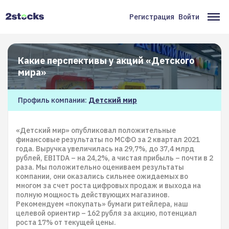
Перейти
к
Регистрация
Войти
Меню
Ос
основному
содержанию
учётной
на
записи
Какие перспективы у акций «Детского
пользователя
мира»
Профиль компании:
Детский мир
«Детский мир» опубликовал положительные
финансовые результаты по МСФО за 2 квартал 2021
года. Выручка увеличилась на 29,7%, до 37,4 млрд
рублей, EBITDA – на 24,2%, а чистая прибыль – почти в 2
раза. Мы положительно оцениваем результаты
компании, они оказались сильнее ожидаемых во
многом за счет роста цифровых продаж и выхода на
полную мощность действующих магазинов.
Рекомендуем «покупать» бумаги ритейлера, наш
целевой ориентир – 162 рубля за акцию, потенциал
роста 17% от текущей цены.