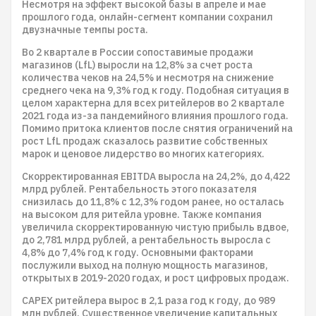
Несмотря на эффект высокой базы в апреле и мае
прошлого года, онлайн-сегмент компании сохранил
двузначные темпы роста.
Во 2 квартале в России сопоставимые продажи
магазинов (LfL) выросли на 12,8% за счет роста
количества чеков на 24,5% и несмотря на снижение
среднего чека на 9,3% год к году. Подобная ситуация в
целом характерна для всех ритейлеров во 2 квартале
2021 года из-за пандемийного влияния прошлого года.
Помимо притока клиентов после снятия ограничений на
рост LfL продаж сказалось развитие собственных
марок и ценовое лидерство во многих категориях.
Скорректированная EBITDA выросла на 24,2%, до 4,422
млрд рублей. Рентабельность этого показателя
снизилась до 11,8% с 12,3% годом ранее, но осталась
на высоком для ритейла уровне. Также компания
увеличила скорректированную чистую прибыль вдвое,
до 2,781 млрд рублей, а рентабельность выросла с
4,8% до 7,4% год к году. Основными факторами
послужили выход на полную мощность магазинов,
открытых в 2019-2020 годах, и рост цифровых продаж.
CAPEX ритейлера вырос в 2,1 раза год к году, до 989
млн рублей. Существенное увеличение капитальных