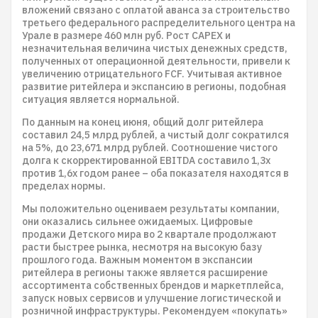
вложений связано с оплатой аванса за строительство
третьего федерального распределительного центра на
Урале в размере 460 млн руб. Рост CAPEX и
незначительная величина чистых денежных средств,
полученных от операционной деятельности, привели к
увеличению отрицательного FCF. Учитывая активное
развитие ритейлера и экспансию в регионы, подобная
ситуация является нормальной.
По данным на конец июня, общий долг ритейлера
составил 24,5 млрд рублей, а чистый долг сократился
на 5%, до 23,671 млрд рублей. Соотношение чистого
долга к скорректированной EBITDA составило 1,3х
против 1,6х годом ранее – оба показателя находятся в
пределах нормы.
Мы положительно оцениваем результаты компании,
они оказались сильнее ожидаемых. Цифровые
продажи Детского мира во 2 квартале продолжают
расти быстрее рынка, несмотря на высокую базу
прошлого года. Важным моментом в экспансии
ритейлера в регионы также является расширение
ассортимента собственных брендов и маркетплейса,
запуск новых сервисов и улучшение логистической и
розничной инфраструктуры. Рекомендуем «покупать»