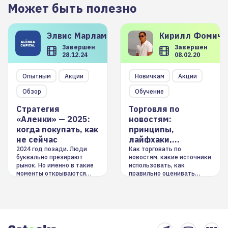
Может быть полезно
Элвис
Марламов
Кирилл
Фомиче
Завершен
Завершен
28.12.24
08.02.20
Опытным
Акции
Новичкам
Акции
Обзор
Обучение
Стратегия
Торговля по
«Аленки» — 2025:
новостям:
когда покупать, как
принципы,
не сейчас
лайфхаки,
инструменты
2024 год позади. Люди
Как торговать по
буквально презирают
новостям, какие источники
рынок. Но именно в такие
использовать, как
моменты открываются
правильно оценивать
долгосрочные
информацию. Также автор
возможности. Обсудим
покажет краткосрочные и
итоги года и стратегию на
среднесрочные
2025-й
торговые стратегии на
новостном потоке