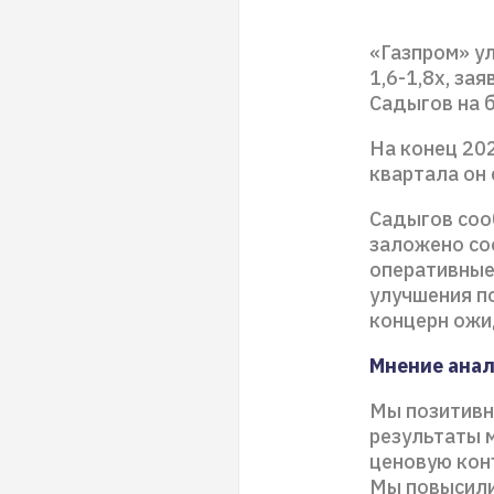
«Газпром» у
1,6-1,8х, з
Садыгов на б
На конец 202
квартала он 
Садыгов соо
заложено со
оперативные
улучшения по
концерн ожи
Мнение ана
Мы позитивно
результаты 
ценовую конъ
Мы повысили