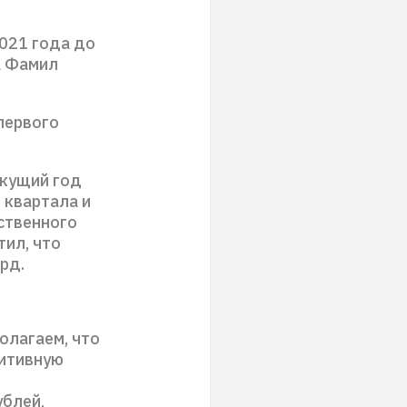
2021 года до
а Фамил
 первого
екущий год
 квартала и
ственного
тил, что
рд.
олагаем, что
зитивную
ублей,