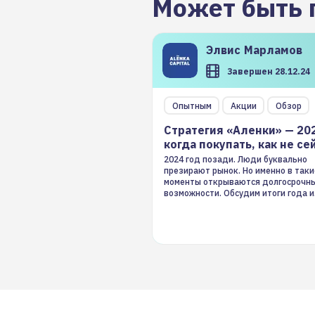
Может быть 
Элвис
Марламов
Завершен 28.12.24
Опытным
Акции
Обзор
Стратегия «Аленки» — 20
когда покупать, как не се
2024 год позади. Люди буквально
презирают рынок. Но именно в таки
моменты открываются долгосрочн
возможности. Обсудим итоги года и
стратегию на 2025-й