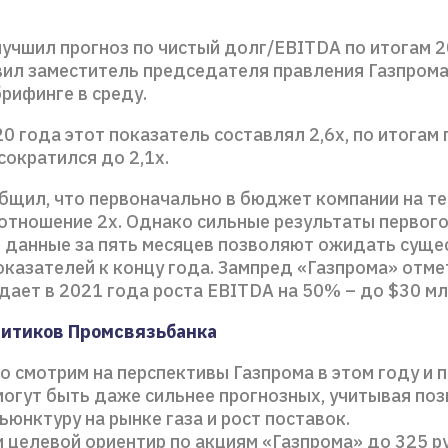
лучшил прогноз по чистый долг/EBITDA по итогам 
аявил заместитель председателя правления Газпром
рифинге в среду.
0 года этот показатель составлял 2,6х, по итогам
сократился до 2,1х.
бщил, что первоначально в бюджет компании на т
отношение 2х. Однако сильные результаты первого
 данные за пять месяцев позволяют ожидать суще
казателей к концу года. Зампред «Газпрома» отме
дает в 2021 года роста EBITDA на 50% – до $30 мл
литиков Промсвязьбанка
 смотрим на перспективы Газпрома в этом году и п
могут быть даже сильнее прогнозных, учитывая по
юнктуру на рынке газа и рост поставок.
 целевой ориентир по акциям «Газпрома» до 325 р