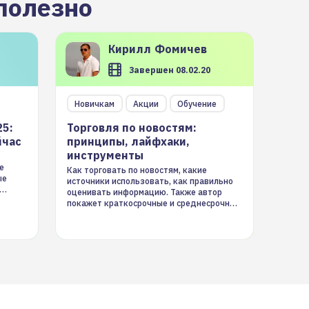
полезно
Кирилл
Фомичев
Завершен 08.02.20
Новичкам
Акции
Обучение
25:
Торговля по новостям:
йчас
принципы, лайфхаки,
инструменты
е
Как торговать по новостям, какие
ые
источники использовать, как правильно
оценивать информацию. Также автор
покажет краткосрочные и среднесрочные
торговые стратегии на новостном потоке