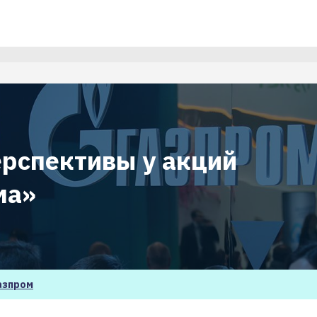
ерспективы у акций
ма»
азпром