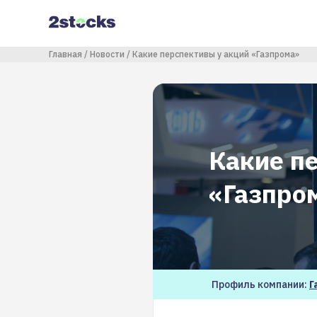
Перейти
к
основному
содержанию
Строка навигации
Главная
Новости
Какие перспективы у акций «Газпрома»
Какие п
«Газпро
Профиль компании:
Г