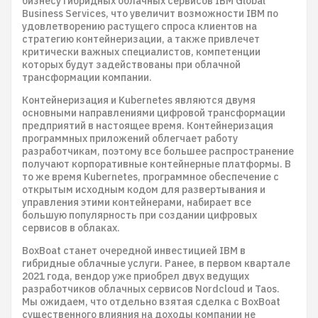
бизнесу гибридных облачных сервисов IBM Global
Business Services, что увеличит возможности IBM по
удовлетворению растущего спроса клиентов на
стратегию контейнеризации, а также привлечет
критически важных специалистов, компетенции
которых будут задействованы при облачной
трансформации компании.
Контейнеризация и Kubernetes являются двумя
основными направлениями цифровой трансформации
предприятий в настоящее время. Контейнеризация
программных приложений облегчает работу
разработчикам, поэтому все большее распространение
получают корпоративные контейнерные платформы. В
то же время Kubernetes, программное обеспечение с
открытым исходным кодом для развертывания и
управления этими контейнерами, набирает все
большую популярность при создании цифровых
сервисов в облаках.
BoxBoat станет очередной инвестицией IBM в
гибридные облачные услуги. Ранее, в первом квартале
2021 года, вендор уже приобрел двух ведущих
разработчиков облачных сервисов Nordcloud и Taos.
Мы ожидаем, что отдельно взятая сделка с BoxBoat
существенного влияния на доходы компании не