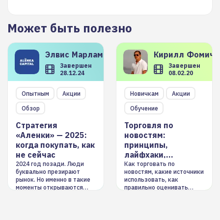
Может быть полезно
Элвис
Марламов
Кирилл
Фомиче
Завершен
Завершен
28.12.24
08.02.20
Опытным
Акции
Новичкам
Акции
Обзор
Обучение
Стратегия
Торговля по
«Аленки» — 2025:
новостям:
когда покупать, как
принципы,
не сейчас
лайфхаки,
инструменты
2024 год позади. Люди
Как торговать по
буквально презирают
новостям, какие источники
рынок. Но именно в такие
использовать, как
моменты открываются
правильно оценивать
долгосрочные
информацию. Также автор
возможности. Обсудим
покажет краткосрочные и
итоги года и стратегию на
среднесрочные
2025-й
торговые стратегии на