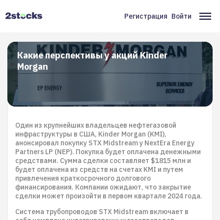
Перейти
к
Регистрация
Войти
Меню
Ос
основному
содержанию
учётной
на
записи
Какие перспективы у акций Kinder
Morgan
пользователя
Один из крупнейших владельцев нефтегазовой
инфраструктуры в США, Kinder Morgan (KMI),
анонсировал покупку STX Midstream у NextEra Energy
Partners LP (NEP). Покупка будет оплачена денежными
средствами. Сумма сделки составляет $1815 млн и
будет оплачена из средств на счетах KMI и путем
привлечения краткосрочного долгового
финансирования. Компании ожидают, что закрытие
сделки может произойти в первом квартале 2024 года.
Система трубопроводов STX Midstream включает в