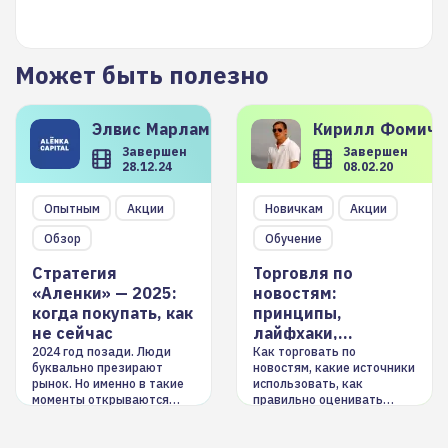
Может быть полезно
Элвис
Марламов
Кирилл
Фомиче
Завершен
Завершен
28.12.24
08.02.20
Опытным
Акции
Новичкам
Акции
Обзор
Обучение
Стратегия
Торговля по
«Аленки» — 2025:
новостям:
когда покупать, как
принципы,
не сейчас
лайфхаки,
инструменты
2024 год позади. Люди
Как торговать по
буквально презирают
новостям, какие источники
рынок. Но именно в такие
использовать, как
моменты открываются
правильно оценивать
долгосрочные
информацию. Также автор
возможности. Обсудим
покажет краткосрочные и
итоги года и стратегию на
среднесрочные