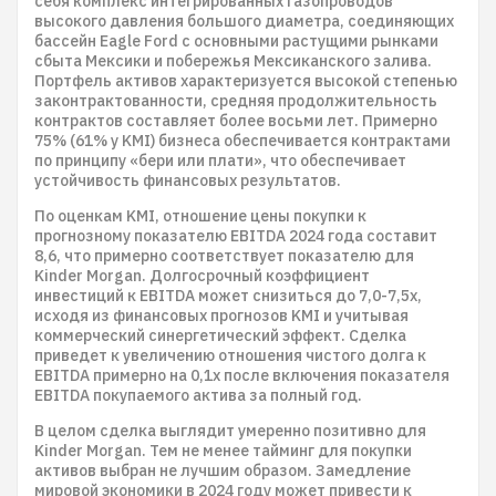
себя комплекс интегрированных газопроводов
высокого давления большого диаметра, соединяющих
бассейн Eagle Ford с основными растущими рынками
сбыта Мексики и побережья Мексиканского залива.
Портфель активов характеризуется высокой степенью
законтрактованности, средняя продолжительность
контрактов составляет более восьми лет. Примерно
75% (61% у KMI) бизнеса обеспечивается контрактами
по принципу «бери или плати», что обеспечивает
устойчивость финансовых результатов.
По оценкам KMI, отношение цены покупки к
прогнозному показателю EBITDA 2024 года составит
8,6, что примерно соответствует показателю для
Kinder Morgan. Долгосрочный коэффициент
инвестиций к EBITDA может снизиться до 7,0-7,5х,
исходя из финансовых прогнозов KMI и учитывая
коммерческий синергетический эффект. Сделка
приведет к увеличению отношения чистого долга к
EBITDA примерно на 0,1х после включения показателя
EBITDA покупаемого актива за полный год.
В целом сделка выглядит умеренно позитивно для
Kinder Morgan. Тем не менее тайминг для покупки
активов выбран не лучшим образом. Замедление
мировой экономики в 2024 году может привести к