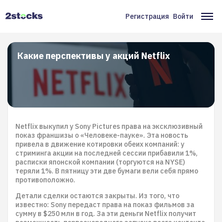
Перейти
к
Регистрация
Войти
Меню
Ос
основному
содержанию
учётной
на
записи
Какие перспективы у акций Netflix
пользователя
Netflix выкупил у Sony Pictures права на эксклюзивный
показ франшизы о «Человеке-пауке». Эта новость
привела в движение котировки обеих компаний: у
стриминга акции на последней сессии прибавили 1%,
расписки японской компании (торгуются на NYSE)
теряли 1%. В пятницу эти две бумаги вели себя прямо
противоположно.
Детали сделки остаются закрыты. Из того, что
известно: Sony передаст права на показ фильмов за
сумму в $250 млн в год. За эти деньги Netflix получит