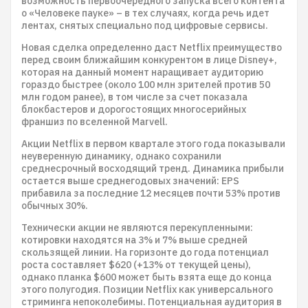
возможность первоочередного запуска всего контента
о «Человеке пауке» – в тех случаях, когда речь идет
лентах, снятых специально под цифровые сервисы.
Новая сделка определенно даст Netflix преимущество
перед своим ближайшим конкурентом в лице Disney+,
которая на данный момент наращивает аудиторию
гораздо быстрее (около 100 млн зрителей против 50
млн годом ранее), в том числе за счет показала
блокбастеров и дорогостоящих многосерийных
франшиз по вселенной Marvell.
Акции Netflix в первом квартале этого года показывали
неуверенную динамику, однако сохранили
среднесрочный восходящий тренд. Динамика прибыли
остается выше среднегодовых значений: EPS
прибавила за последние 12 месяцев почти 53% против
обычных 30%.
Технически акции не являются перекупленными:
котировки находятся на 3% и 7% выше средней
скользящей линии. На горизонте до года потенциал
роста составляет $620 (+13% от текущей цены),
однако планка $600 может быть взята еще до конца
этого полугодия. Позиции Netflix как универсального
стриминга непоколебимы. Потенциальная аудитория в