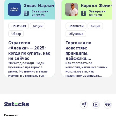
Элвис
Марламов
Кирилл
Фомиче
Завершен
Завершен
28.12.24
08.02.20
Опытным
Акции
Новичкам
Акции
Обзор
Обучение
Стратегия
Торговля по
«Аленки» — 2025:
новостям:
когда покупать, как
принципы,
не сейчас
лайфхаки,
инструменты
2024 год позади. Люди
Как торговать по
буквально презирают
новостям, какие источники
рынок. Но именно в такие
использовать, как
моменты открываются
правильно оценивать
долгосрочные
информацию. Также автор
возможности. Обсудим
покажет краткосрочные и
итоги года и стратегию на
среднесрочные
2025-й
торговые стратегии на
новостном потоке
Главная