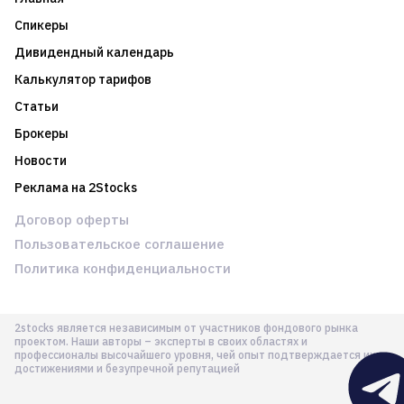
Спикеры
Дивидендный календарь
Калькулятор тарифов
Статьи
Брокеры
Новости
Реклама на 2Stocks
Договор оферты
Пользовательское соглашение
Политика конфиденциальности
2stocks является независимым от участников фондового рынка
проектом. Наши авторы – эксперты в своих областях и
профессионалы высочайшего уровня, чей опыт подтверждается их
достижениями и безупречной репутацией