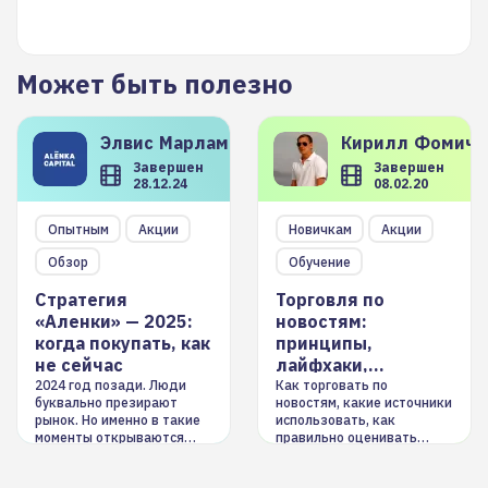
Может быть полезно
Элвис
Марламов
Кирилл
Фомиче
Завершен
Завершен
28.12.24
08.02.20
Опытным
Акции
Новичкам
Акции
Обзор
Обучение
Стратегия
Торговля по
«Аленки» — 2025:
новостям:
когда покупать, как
принципы,
не сейчас
лайфхаки,
инструменты
2024 год позади. Люди
Как торговать по
буквально презирают
новостям, какие источники
рынок. Но именно в такие
использовать, как
моменты открываются
правильно оценивать
долгосрочные
информацию. Также автор
возможности. Обсудим
покажет краткосрочные и