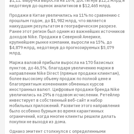
$1,11. Выручка выросла на 16%, достигнув $12,2 млрд и
недотянув до оценок аналитиков в $12,465 млрд.
Продажи в Китае увеличились на 11% по сравнению с
прошлым годом, до $1,982 млрд, что является
наихудшим результатом в географическом разрезе.
Ранее этот регион был одним из важнейших источников
доходов Nike. Продажи в Северной Америке,
крупнейшем рынке компании, выросли на 15%, до
$4,879 млрд, недотянув до прогнозируемых $5,079
млрд.
Маржа валовой прибыли выросла на 170 базисных
пунктов, до 46,5%, благодаря увеличению маржи в
направлении Nike Direct (прямые продажи клиентам),
более высокому объему продаж по полной цене и
благоприятным изменениям обменных курсов
иностранных валют. Цифровые продажи бренда Nike
увеличились на 29% в годовом исчислении. Ретейлер
инвестирует в собственный веб-сайт и набор
мобильных приложений. Развитие этого направления
было особенно бурным во время карантинных
ограничений, когда многие клиенты решили делать
покупки не выходя из дома.
Однако эмитент столкнулся с определенными