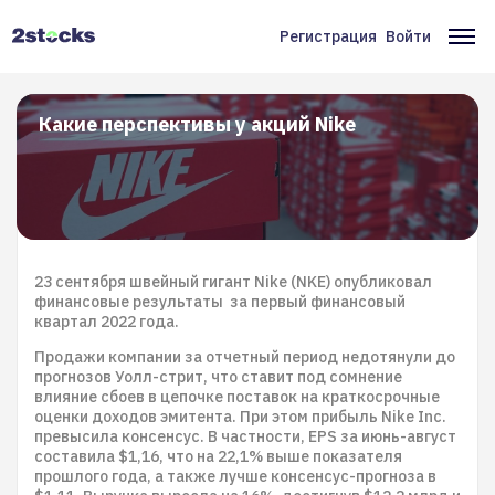
Перейти
к
Регистрация
Войти
Меню
Ос
основному
содержанию
учётной
на
записи
Какие перспективы у акций Nike
пользователя
23 сентября швейный гигант Nike (NKE) опубликовал
финансовые результаты за первый финансовый
квартал 2022 года.
Продажи компании за отчетный период недотянули до
прогнозов Уолл-стрит, что ставит под сомнение
влияние сбоев в цепочке поставок на краткосрочные
оценки доходов эмитента. При этом прибыль Nike Inc.
превысила консенсус. В частности, EPS за июнь-август
составила $1,16, что на 22,1% выше показателя
прошлого года, а также лучше консенсус-прогноза в