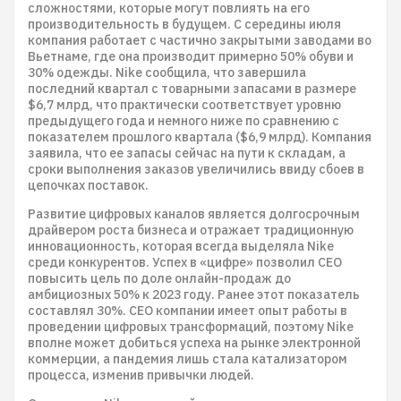
сложностями, которые могут повлиять на его
производительность в будущем. С середины июля
компания работает с частично закрытыми заводами во
Вьетнаме, где она производит примерно 50% обуви и
30% одежды. Nike сообщила, что завершила
последний квартал с товарными запасами в размере
$6,7 млрд, что практически соответствует уровню
предыдущего года и немного ниже по сравнению с
показателем прошлого квартала ($6,9 млрд). Компания
заявила, что ее запасы сейчас на пути к складам, а
сроки выполнения заказов увеличились ввиду сбоев в
цепочках поставок.
Развитие цифровых каналов является долгосрочным
драйвером роста бизнеса и отражает традиционную
инновационность, которая всегда выделяла Nike
среди конкурентов. Успех в «цифре» позволил CEO
повысить цель по доле онлайн-продаж до
амбициозных 50% к 2023 году. Ранее этот показатель
составлял 30%. CEO компании имеет опыт работы в
проведении цифровых трансформаций, поэтому Nike
вполне может добиться успеха на рынке электронной
коммерции, а пандемия лишь стала катализатором
процесса, изменив привычки людей.