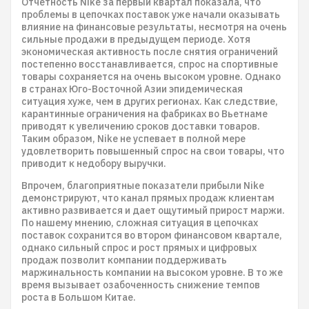
Отчетность Nike за первый квартал показала, что
проблемы в цепочках поставок уже начали оказывать
влияние на финансовые результаты, несмотря на очень
сильные продажи в предыдущем периоде. Хотя
экономическая активность после снятия ограничений
постепенно восстанавливается, спрос на спортивные
товары сохраняется на очень высоком уровне. Однако
в странах Юго-Восточной Азии эпидемическая
ситуация хуже, чем в других регионах. Как следствие,
карантинные ограничения на фабриках во Вьетнаме
приводят к увеличению сроков доставки товаров.
Таким образом, Nike не успевает в полной мере
удовлетворить повышенный спрос на свои товары, что
приводит к недобору выручки.
Впрочем, благоприятные показатели прибыли Nike
демонстрируют, что канал прямых продаж клиентам
активно развивается и дает ощутимый прирост маржи.
По нашему мнению, сложная ситуация в цепочках
поставок сохранится во втором финансовом квартале,
однако сильный спрос и рост прямых и цифровых
продаж позволит компании поддерживать
маржинальность компании на высоком уровне. В то же
время вызывает озабоченность снижение темпов
роста в Большом Китае.