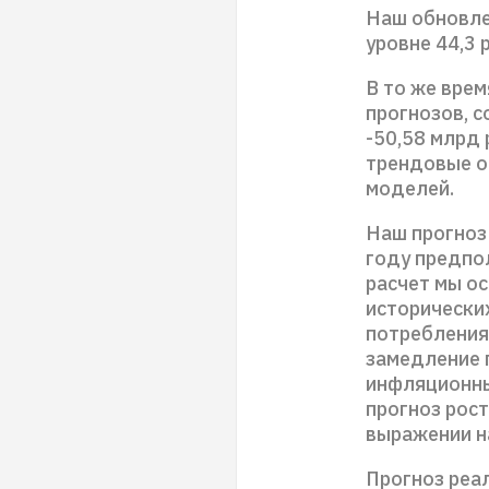
Наш обновле
уровне 44,3 
В то же вре
прогнозов, с
-50,58 млрд
трендовые о
моделей.
Наш прогноз
году предпол
расчет мы о
исторически
потребления
замедление 
инфляционны
прогноз рос
выражении н
Прогноз реа