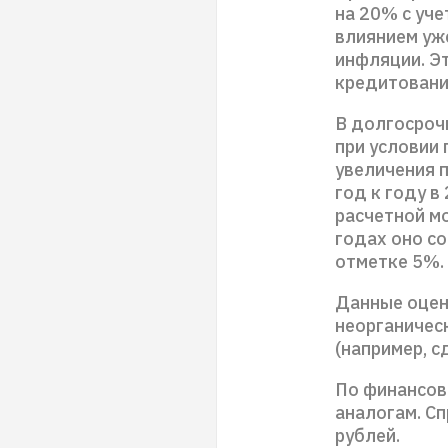
на 20% с уч
влиянием уж
инфляции. Э
кредитования
В долгосроч
при условии 
увеличения 
год к году в
расчетной м
годах оно с
отметке 5%.
Данные оцен
неорганичес
(например, 
По финансов
аналогам. Сп
рублей.