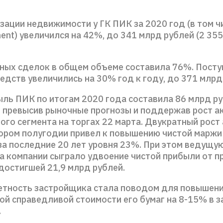
зации недвижимости у ГК ПИК за 2020 год (в том ч
ent) увеличился на 42%, до 341 млрд рублей (2 355
ных сделок в общем объеме составила 76%. Посту
едств увеличились на 30% год к году, до 371 млрд
ыль ПИК по итогам 2020 года составила 86 млрд ру
 превысив рыночные прогнозы и поддержав рост ак
го сегмента на торгах 22 марта. Двукратный рост
тором полугодии привел к повышению чистой маржи
за последние 20 лет уровня 23%. При этом ведущую
а компании сыграло удвоение чистой прибыли от п
достигшей 21,9 млрд рублей.
етность застройщика стала поводом для повышени
ой справедливой стоимости его бумаг на 8-15% в 
.