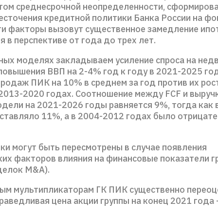
етом среднесрочной неопределенности, сформиров
есточения кредитной политики Банка России на фо
ти факторы вызовут существенное замедление ипо
 в перспективе от года до трех лет.
ных моделях закладываем усиление спроса на нед
повышения ВВП на 2-4% год к году в 2021-2025 го
продаж ПИК на 10% в среднем за год против их рос
 2013-2020 годах. Соотношение между FCF и выруч
одели на 2021-2026 годы равняется 9%, тогда как 
оставляло 11%, а в 2004-2012 годах было отрицат
ки могут быть пересмотрены в случае появления
ких факторов влияния на финансовые показатели г
сделок M&A).
ым мультипликаторам ГК ПИК существенно переоц
раведливая цена акции группы на конец 2021 года 