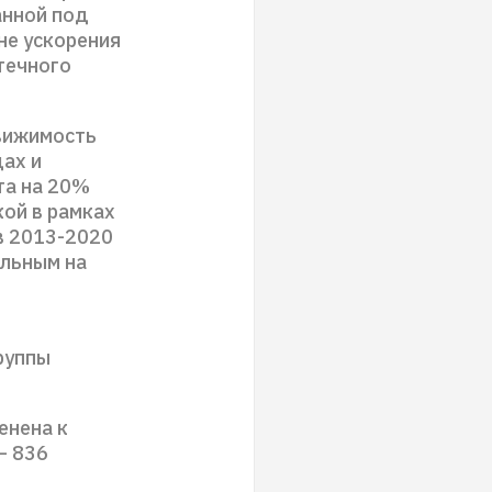
анной под
не ускорения
течного
вижимость
дах и
та на 20%
кой в рамках
в 2013-2020
ельным на
руппы
енена к
– 836