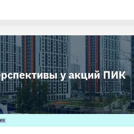
ерспективы у акций ПИК
ИК