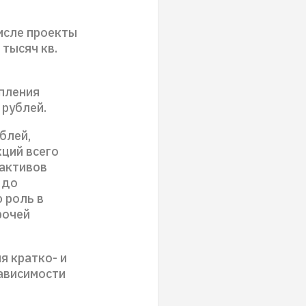
исле проекты
 тысяч кв.
пления
 рублей.
блей,
ций всего
 активов
 до
 роль в
рочей
я кратко- и
зависимости