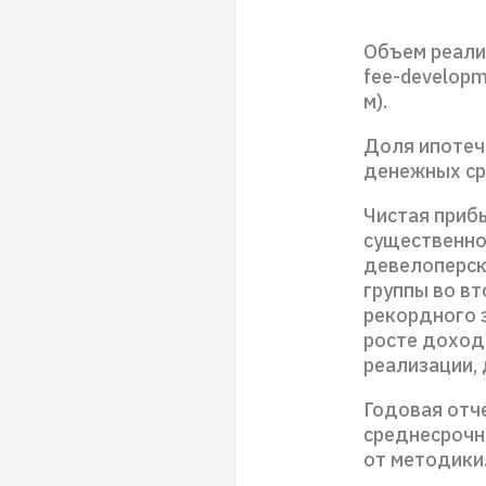
Объем реали
fee-developm
м).
Доля ипотеч
денежных ср
Чистая приб
существенно
девелоперско
группы во в
рекордного 
росте доход
реализации, 
Годовая отч
среднесрочн
от методики