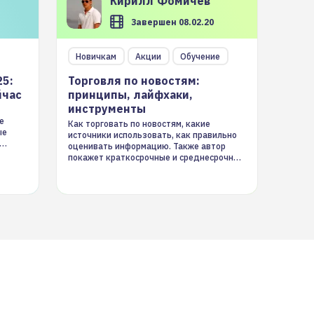
Кирилл
Фомичев
Завершен 08.02.20
Новичкам
Акции
Обучение
25:
Торговля по новостям:
йчас
принципы, лайфхаки,
инструменты
е
Как торговать по новостям, какие
ые
источники использовать, как правильно
оценивать информацию. Также автор
покажет краткосрочные и среднесрочные
торговые стратегии на новостном потоке