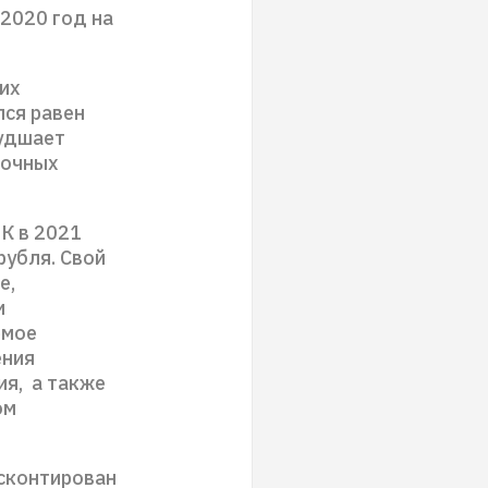
2020 год на
их
лся равен
худшает
рочных
К в 2021
рубля. Свой
е,
и
емое
ения
ия, а также
ом
исконтирован