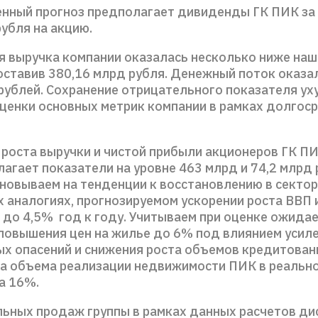
нный прогноз предполагает дивиденды ГК ПИК за 
рубля на акцию.
мя выручка компании оказалась несколько ниже наш
оставив 380,16 млрд рубля. Денежный поток оказа
 рублей. Сохранение отрицательного показателя у
ценки основных метрик компании в рамках долгос
 роста выручки и чистой прибыли акционеров ГК ПИ
агает показатели на уровне 463 млрд и 74,2 млрд 
сновываем на тенденции к восстановлению в сектор
х аналогиях, прогнозируемом ускорении роста ВВП 
 до 4,5% год к году. Учитываем при оценке ожида
повышения цен на жилье до 6% под влиянием усил
х опасений и снижения роста объемов кредитован
та объема реализации недвижимости ПИК в реальн
а 16%.
льных продаж группы в рамках данных расчетов д