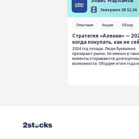
Элвис
Марламов
Завершен 28.12.24
Опытным
Акции
Обзор
Стратегия «Аленки» — 20
когда покупать, как не се
2024 год позади. Люди буквально
презирают рынок. Но именно в таки
моменты открываются долгосрочн
возможности. Обсудим итоги года и
стратегию на 2025-й