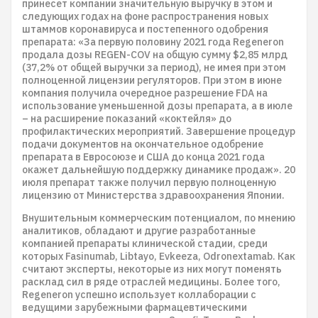
принесет компании значительную выручку в этом и
следующих годах на фоне распространения новых
штаммов коронавируса и постепенного одобрения
препарата: «За первую половину 2021 года Regeneron
продала дозы REGEN-COV на общую сумму $2,85 млрд
(37,2% от общей выручки за период), не имея при этом
полноценной лицензии регуляторов. При этом в июне
компания получила очередное разрешение FDA на
использование уменьшенной дозы препарата, а в июле
– на расширение показаний «коктейля» до
профилактических мероприятий. Завершение процедур
подачи документов на окончательное одобрение
препарата в Евросоюзе и США до конца 2021 года
окажет дальнейшую поддержку динамике продаж». 20
июля препарат также получил первую полноценную
лицензию от Министерства здравоохранения Японии.
Внушительным коммерческим потенциалом, по мнению
аналитиков, обладают и другие разработанные
компанией препараты клинической стадии, среди
которых Fasinumab, Libtayo, Evkeeza, Odronextamab. Как
считают эксперты, некоторые из них могут поменять
расклад сил в ряде отраслей медицины. Более того,
Regeneron успешно использует коллаборации с
ведущими зарубежными фармацевтическими