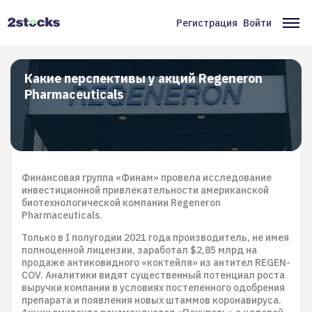
Перейти
к
Регистрация
Войти
Меню
Ос
основному
содержанию
учётной
на
записи
Какие перспективы у акций Regeneron
Pharmaceuticals
пользователя
Финансовая группа «Финам» провела исследование
инвестиционной привлекательности американской
биотехнологической компании Regeneron
Pharmaceuticals.
Только в I полугодии 2021 года производитель, не имея
полноценной лицензии, заработал $2,85 млрд на
продаже антиковидного «коктейля» из антител REGEN-
COV. Аналитики видят существенный потенциал роста
выручки компании в условиях постепенного одобрения
препарата и появления новых штаммов коронавируса.