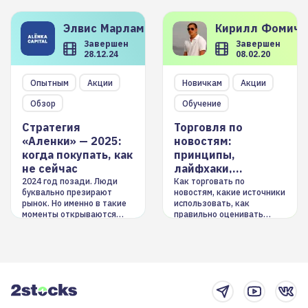
Элвис
Марламов
Кирилл
Фомиче
Завершен
Завершен
28.12.24
08.02.20
Опытным
Акции
Новичкам
Акции
Обзор
Обучение
Стратегия
Торговля по
«Аленки» — 2025:
новостям:
когда покупать, как
принципы,
не сейчас
лайфхаки,
инструменты
2024 год позади. Люди
Как торговать по
буквально презирают
новостям, какие источники
рынок. Но именно в такие
использовать, как
моменты открываются
правильно оценивать
долгосрочные
информацию. Также автор
возможности. Обсудим
покажет краткосрочные и
итоги года и стратегию на
среднесрочные
2025-й
торговые стратегии на
новостном потоке