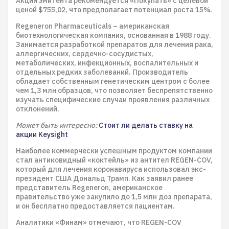
Акции эмитента рекомендуется «Покупать» с целевой
ценой $755,02, что предполагает потенциал роста 15%.
Regeneron Pharmaceuticals – американская
биотехнологическая компания, основанная в 1988 году.
Занимается разработкой препаратов для лечения рака,
аллергических, сердечно-сосудистых,
метаболических, инфекционных, воспалительных и
отдельных редких заболеваний. Производитель
обладает собственным генетическим центром с более
чем 1,3 млн образцов, что позволяет беспрепятственно
изучать специфические случаи проявления различных
отклонений.
Может быть интересно:
Стоит ли делать ставку на
акции Keysight
Наиболее коммерчески успешным продуктом компании
стал антиковидный «коктейль» из антител REGEN-COV,
который для лечения коронавируса использовал экс-
президент США Дональд Трамп. Как заявил ранее
представитель Regeneron, американское
правительство уже закупило до 1,5 млн доз препарата,
и он бесплатно предоставляется пациентам.
Аналитики «Финам» отмечают, что REGEN-COV