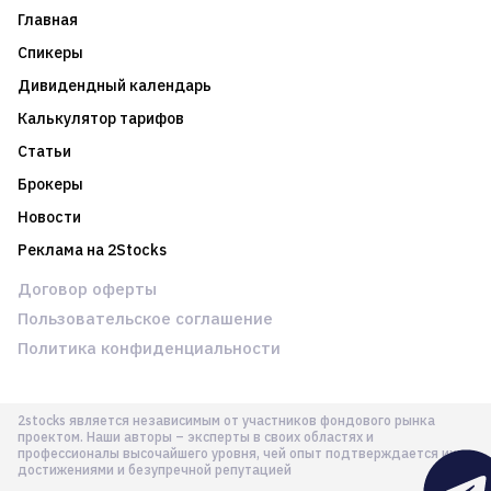
Главная
Спикеры
Дивидендный календарь
Калькулятор тарифов
Статьи
Брокеры
Новости
Реклама на 2Stocks
Договор оферты
Пользовательское соглашение
Политика конфиденциальности
2stocks является независимым от участников фондового рынка
проектом. Наши авторы – эксперты в своих областях и
профессионалы высочайшего уровня, чей опыт подтверждается их
достижениями и безупречной репутацией