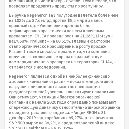
компаниями, в числе которых Sanofi, Teva и Roche, что
позволяет продвигать продукты по всему миру.
Выручка Regeneron за I полугодие взлетела более чем
на 102% до $7,6 млрд против $8,5 млрд за весь
прошлый год. «Увеличение продаж было
зафиксировано практически по всем ключевым
препаратам: EYLEA показал рост на 21,26%, Libtayo –
на17,68%, Praluent – на 80,51%. Главным фактором
стало органическое расширение, а росту продаж
Praluent также способствовало и то, что компания
получила эксклюзивные права на разработку и
коммерциализацию препарата на территории США», –
отмечается в исследовании.
Regeneron является одной из наиболее финансово
здоровых компаний отрасли – показатели долговой
нагрузки и ликвидности заметно превосходят
среднеотраслевой уровень, констатируют аналитики.
Они отмечают, что акции биотехнологической
компании с начала 2020 года оправданно показывают
опережающую динамику относительно широкого рынка
и среднеотраслевого индекса: «Акции REGN с 31
декабря 2019 года прибавили 69,27%, в то время как
S&P 500 вырос на 36,2%, а среднеотраслевой индекс
S&P 500 Healthcare – на 32,05%».