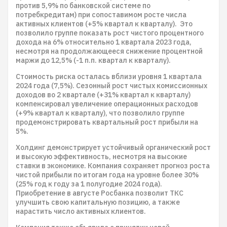
против 5,9% по банковской системе по
потребкредитам) при сопоставимом росте числа
активных клиентов (+5% квартал к кварталу). Это
позволило группе показать рост чистого процентного
дохода на 6% относительно 1 квартала 2023 года,
несмотря на продолжающееся снижение процентной
маржи до 12,5% (-1 п.п. квартал к кварталу).
Стоимость риска осталась вблизи уровня 1 квартала
2024 года (7,5%). Сезонный рост чистых комиссионных
доходов во 2 квартале (+31% квартал к кварталу)
компенсировал увеличение операционных расходов
(+9% квартал к кварталу), что позволило группе
продемонстрировать квартальный рост прибыли на
5%.
Холдинг демонстрирует устойчивый органический рост
и высокую эффективность, несмотря на высокие
ставки в экономике. Компания сохраняет прогноз роста
чистой прибыли по итогам года на уровне более 30%
(25% год к году за 1 полугодие 2024 года).
Приобретение в августе Росбанка позволит ТКС
улучшить свою капитальную позицию, а также
нарастить число активных клиентов.