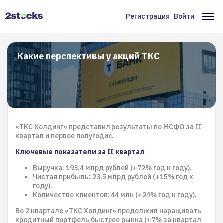
Перейти
к
Регистрация
Войти
Меню
Ос
основному
содержанию
учётной
на
записи
Какие перспективы у акций ТКС
пользователя
«ТКС Холдинг» представил результаты по МСФО за II
квартал и первое полугодие.
Ключевые показатели за II квартал
Выручка: 193,4 млрд рублей (+72% год к году).
Чистая прибыль: 23,5 млрд рублей (+15% год к
году).
Количество клиентов: 44 млн (+24% год к году).
Во 2 квартале «ТКС Холдинг» продолжил наращивать
кредитный портфель быстрее рынка (+7% за квартал