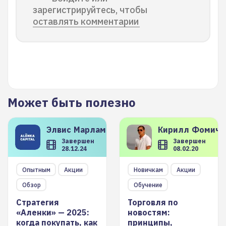
зарегистрируйтесь, чтобы
оставлять комментарии
Может быть полезно
Элвис
Марламов
Кирилл
Фомиче
Завершен
Завершен
28.12.24
08.02.20
Опытным
Акции
Новичкам
Акции
Обзор
Обучение
Стратегия
Торговля по
«Аленки» — 2025:
новостям:
когда покупать, как
принципы,