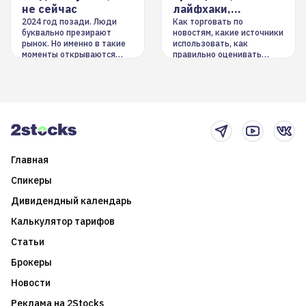
не сейчас
лайфхаки,
инструменты
2024 год позади. Люди
Как торговать по
буквально презирают
новостям, какие источники
рынок. Но именно в такие
использовать, как
моменты открываются
правильно оценивать
долгосрочные
информацию. Также автор
возможности. Обсудим
покажет краткосрочные и
итоги года и стратегию на
среднесрочные
2025-й
торговые стратегии на
новостном потоке
Главная
Спикеры
Дивидендный календарь
Калькулятор тарифов
Статьи
Брокеры
Новости
Реклама на 2Stocks