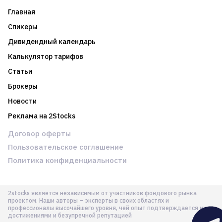
Главная
Спикеры
Дивидендный календарь
Калькулятор тарифов
Статьи
Брокеры
Новости
Реклама на 2Stocks
Договор оферты
Пользовательское соглашение
Политика конфиденциальности
2stocks является независимым от участников фондового рынка
проектом. Наши авторы – эксперты в своих областях и
профессионалы высочайшего уровня, чей опыт подтверждается их
достижениями и безупречной репутацией