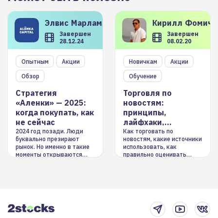
Элвис
Марламов
Кирилл
Фомиче
Завершен
Завершен
28.12.24
08.02.20
Опытным
Акции
Новичкам
Акции
Обзор
Обучение
Стратегия
Торговля по
«Аленки» — 2025:
новостям:
когда покупать, как
принципы,
не сейчас
лайфхаки,
инструменты
2024 год позади. Люди
Как торговать по
буквально презирают
новостям, какие источники
рынок. Но именно в такие
использовать, как
моменты открываются
правильно оценивать
долгосрочные
информацию. Также автор
возможности. Обсудим
покажет краткосрочные и
итоги года и стратегию на
среднесрочные
2025-й
торговые стратегии на
новостном потоке