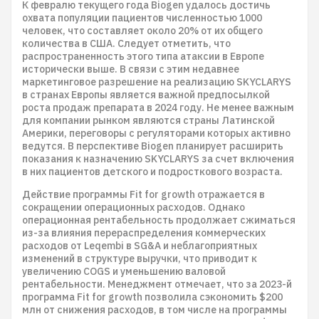
К февралю текущего года Biogen удалось достичь
охвата популяции пациентов численностью 1000
человек, что составляет около 20% от их общего
количества в США. Следует отметить, что
распространенность этого типа атаксии в Европе
исторически выше. В связи с этим недавнее
маркетинговое разрешение на реализацию SKYCLARYS
в странах Европы является важной предпосылкой
роста продаж препарата в 2024 году. Не менее важным
для компании рынком являются страны Латинской
Америки, переговоры с регуляторами которых активно
ведутся. В перспективе Biogen планирует расширить
показания к назначению SKYCLARYS за счет включения
в них пациентов детского и подросткового возраста.
Действие программы Fit for growth отражается в
сокращении операционных расходов. Однако
операционная рентабельность продолжает сжиматься
из-за влияния перераспределения коммерческих
расходов от Leqembi в SG&A и неблагоприятных
изменений в структуре выручки, что приводит к
увеличению COGS и уменьшению валовой
рентабельности. Менеджмент отмечает, что за 2023-й
программа Fit for growth позволила сэкономить $200
млн от снижения расходов, в том числе на программы