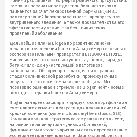
Помимо расширения географии рыночного присутствия,
компания рассчитывает достичь большего охвата
пациентов за счет лекарственной формы LEQEMBI,
подтвердившей биоэквивалентность препарату для
внутривенного введения, а также доказательства его
эффективности у пациентов без клинических
проявлений заболевания.
Дальнейшие планы Biogen по развитию линейки
лекарств для лечения болезни Альцгеймера связаны с
экспериментальными препаратами BIIB080 и BIIB113,
мишенью для которых выступает тау-белок, наряду с
бета-амилоидом участвующий в патогенезе
заболевания. Оба препарата находятся на ранних
стадиях клинической разработки, промежуточные
результаты которой компания не сообщала. Мы
позитивно оцениваем стремление Biogen найти новые
подходы к терапии болезни Альцгеймера.
Biogen намерена расширить продуктовое портфолио за
счет нового сегмента лекарств для лечения системной
красной волчанки (systemic lupus erythematosus, SLE).
Компания приняла стратегическое решение по выходу
на рынок терапии аутоиммунных заболеваний,
фундаментом которого призваны стать перспективные
экспериментальные препараты dapirolizumab pegol и