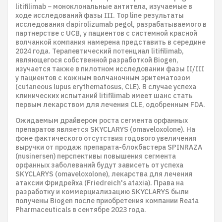
litifilimab − моноклональные антитела, изучаемые в
ходе исследований фазы III. Top line результаты
исследования dapirolizumab pegol, разрабатываемого в
партнерстве с UCB, у пациентов с системной красной
волчанкой компания намерена представить в середине
2024 года. Терапевтический потенциал litifilimab,
являющегося собственной разработкой Biogen,
изучается также в пилотном исследовании фазы II/III
у пациентов с кожным волчаночным эритематозом
(cutaneous lupus erythematosus, CLE). В случае успеха
клинических испытаний litifilimab имеет шанс стать
первым лекарством для лечения CLE, одобренным FDA.
Ожидаемым драйвером роста сегмента орфанных
препаратов является SKYCLARYS (omaveloxolone). На
фоне фактического отсутствия годового увеличения
выручки от продаж препарата-блокбастера SPINRAZA
(nusinersen) перспективы повышения сегмента
орфанных заболеваний будут зависеть от успеха
SKYCLARYS (omaveloxolone), лекарства для лечения
атаксии Фридрейха (Friedreich's ataxia). Права на
разработку и коммерциализацию SKYCLARYS были
получены Biogen после приобретения компании Reata
Pharmaceuticals в сентябре 2023 года.