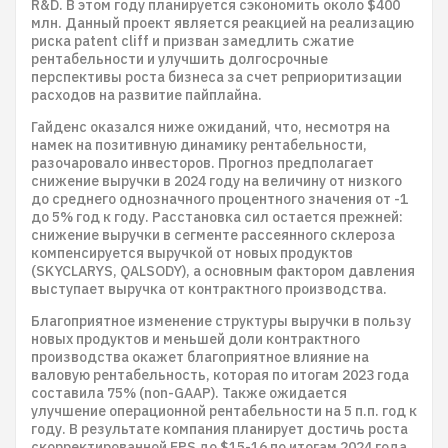
R&D. В этом году планируется сэкономить около $400
млн. Данный проект является реакцией на реализацию
риска patent cliff и призван замедлить сжатие
рентабельности и улучшить долгосрочные
перспективы роста бизнеса за счет реприоритизации
расходов на развитие пайплайна.
Гайденс оказался ниже ожиданий, что, несмотря на
намек на позитивную динамику рентабельности,
разочаровало инвесторов. Прогноз предполагает
снижение выручки в 2024 году на величину от низкого
до среднего однозначного процентного значения от -1
до 5% год к году. Расстановка сил остается прежней:
снижение выручки в сегменте рассеянного склероза
компенсируется выручкой от новых продуктов
(SKYCLARYS, QALSODY), а основным фактором давления
выступает выручка от контрактного производства.
Благоприятное изменение структуры выручки в пользу
новых продуктов и меньшей доли контрактного
производства окажет благоприятное влияние на
валовую рентабельность, которая по итогам 2023 года
составила 75% (non-GAAP). Также ожидается
улучшение операционной рентабельности на 5 п.п. год к
году. В результате компания планирует достичь роста
скорректированной EPS до $15-16 по итогам 2024 года.