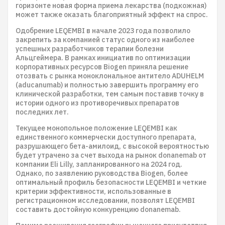
горизонте новая форма приема лекарства (подкожная)
может также оказать благоприятный эффект на спрос.
Одобрение LEQEMBI в начале 2023 года позволило
закрепить за компанией статус одного из наиболее
успешных разработчиков терапии болезни
Альцгеймера. В рамках инициатив по оптимизации
корпоративных ресурсов Biogen приняла решение
отозвать с рынка моноклональное антитело ADUHELM
(aducanumab) и полностью завершить программу его
клинической разработки, тем самым поставив точку в
истории одного из противоречивых препаратов
последних лет.
Текущее монопольное положение LEQEMBI как
единственного коммерчески доступного препарата,
разрушающего бета-амилоид, с высокой вероятностью
будет утрачено за счет выхода на рынок donanemab от
компании Eli Lilly, запланированного на 2024 год.
Однако, по заявлению руководства Biogen, более
оптимальный профиль безопасности LEQEMBI и четкие
критерии эффективности, использованные в
регистрационном исследовании, позволят LEQEMBI
составить достойную конкуренцию donanemab.