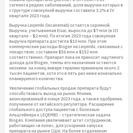
сегмента редких заболеваний, доля выручки которых в
структуре совокупной выручки составила 3,2% в IV
квартале 2023 года.
Выручка Leqembi (lecanemab) остается скромной.
Выручка, учитываемая Eisai, выросла до $7 млн (в III
квартале − $2 млн). По итогам 2023 года совокупная
выручка препарата достигла $10 млн. При этом
коммерческие расходы Biogen на Leqembi, связанные с
лекарством, составили $56 млн и $152 млн
соответственно. Препарат пока не приносит ощутимого
дохода для Biogen, темпы его назначения остаются
низкими: на конец января терапию принимали около 2
тысяч пациентов, хотя это в пять раз ниже изначально
планируемого количества.
Увеличению глобальных продаж препарата будут
способствовать выход на рынок Японии,
анонсированный в конце 2023 года, а также одобрение,
полученное от китайского регулятора. Расширение
глобального доступа пациентов с болезнью
Альцгеймера к LEQEMBI − стратегическая задача
Biogen. Компания увеличивает штат сотрудников,
работающих «в поле», для ускорения запуска
препарата на рынке США. На более отдаленном