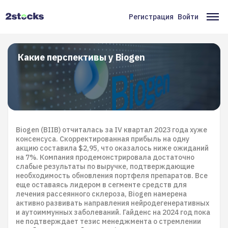
Перейти
к
Регистрация
Войти
Меню
Ос
основному
содержанию
учётной
на
записи
Какие перспективы у Biogen
пользователя
Biogen (BIIB) отчиталась за IV квартал 2023 года хуже
консенсуса. Скорректированная прибыль на одну
акцию составила $2,95, что оказалось ниже ожиданий
на 7%. Компания продемонстрировала достаточно
слабые результаты по выручке, подтверждающие
необходимость обновления портфеля препаратов. Все
еще оставаясь лидером в сегменте средств для
лечения рассеянного склероза, Biogen намерена
активно развивать направления нейродегенеративных
и аутоиммунных заболеваний. Гайденс на 2024 год пока
не подтверждает тезис менеджмента о стремлении