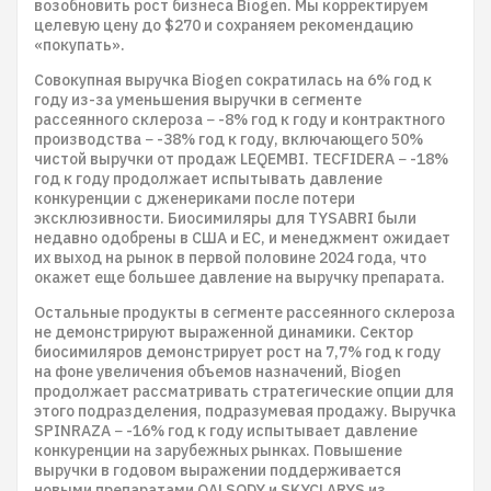
возобновить рост бизнеса Biogen. Мы корректируем
целевую цену до $270 и сохраняем рекомендацию
«покупать».
Совокупная выручка Biogen сократилась на 6% год к
году из-за уменьшения выручки в сегменте
рассеянного склероза − -8% год к году и контрактного
производства − -38% год к году, включающего 50%
чистой выручки от продаж LEQEMBI. TECFIDERA − -18%
год к году продолжает испытывать давление
конкуренции с дженериками после потери
эксклюзивности. Биосимиляры для TYSABRI были
недавно одобрены в США и ЕС, и менеджмент ожидает
их выход на рынок в первой половине 2024 года, что
окажет еще большее давление на выручку препарата.
Остальные продукты в сегменте рассеянного склероза
не демонстрируют выраженной динамики. Сектор
биосимиляров демонстрирует рост на 7,7% год к году
на фоне увеличения объемов назначений, Biogen
продолжает рассматривать стратегические опции для
этого подразделения, подразумевая продажу. Выручка
SPINRAZA − -16% год к году испытывает давление
конкуренции на зарубежных рынках. Повышение
выручки в годовом выражении поддерживается
новыми препаратами QALSODY и SKYCLARYS из