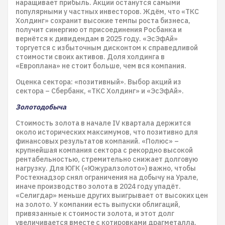
наращивает прибыль. Акции останутся самыми
популярными у частных инвесторов. Ждём, что «ТКС
Холдинг» сохранит высокие темпы роста бизнеса,
получит синергию от присоединения Росбанка и
вернётся к дивидендам в 2025 году. «ЭсЭфАй»
торгуется с избыточным дисконтом к справедливой
стоимости своих активов. Доля холдинга в
«Европлана» не стоит больше, чем вся компания.
Оценка сектора: «позитивный». Выбор акций из
сектора – Сбербанк, «ТКС Холдинг» и «ЭсЭфАй».
Золотодобыча
Стоимость золота в начале IV квартала держится
около исторических максимумов, что позитивно для
финансовых результатов компаний. «Полюс» –
крупнейшая компания сектора с рекордно высокой
рентабельностью, стремительно снижает долговую
нагрузку. Для ЮГК («Южуралзолото») важно, чтобы
Ростехнадзор снял ограничения на добычу на Урале,
иначе производство золота в 2024 году упадёт.
«Селигдар» меньше других выигрывает от высоких цен
на золото. У компании есть выпуски облигаций,
привязанные к стоимости золота, и этот долг
увеличивается вместе с котировками драгметалла.