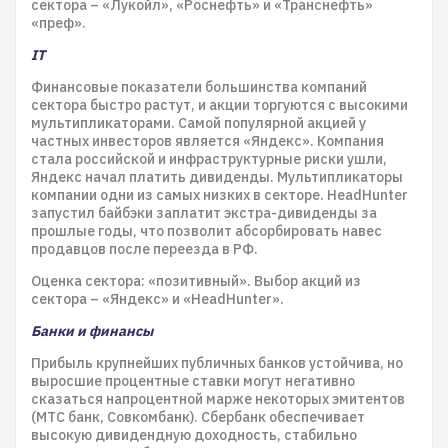
сектора – «Лукойл», «Роснефть» и «Транснефть»
«преф».
IT
Финансовые показатели большинства компаний
сектора быстро растут, и акции торгуются с высокими
мультипликаторами. Самой популярной акцией у
частных инвесторов является «Яндекс». Компания
стала российской и инфраструктурные риски ушли,
Яндекс начал платить дивиденды. Мультипликаторы
компании одни из самых низких в секторе. HeadHunter
запустил байбэки заплатит экстра-дивиденды за
прошлые годы, что позволит абсорбировать навес
продавцов после переезда в РФ.
Оценка сектора: «позитивный». Выбор акций из
сектора – «Яндекс» и «HeadHunter».
Банки и финансы
Прибыль крупнейших публичных банков устойчива, но
выросшие процентные ставки могут негативно
сказаться напроцентной марже некоторых эмитентов
(МТС банк, Совкомбанк). Сбербанк обеспечивает
высокую дивидендную доходность, стабильно