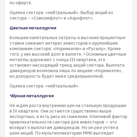
по оферте.
Оценка сектора: «нейтральный». Выбор акций из
сектора – «Совкомфлот» и «Аэрофлот».
Цветная металлургия
Большие капитальные затраты и высокие процентные
ставки снижают интерес инвесторов к крупнейшим
компаниям сектора: «Норникелю» и «Русалу». Кроме
того, у них высокий долг в валюте. • Основные цветные
металлы дорожают с конца III квартала, это
остановит нисходящий тренд акций сектора. Выплата
дивидендов возможна лишь по акциям «Норникеля»,
но доходность будет ниже среднерыночной.
Оценка сектора: «нейтральный».
Чёрная металлургия
Не ждём роста внутренних цен на стальную продукцию
в IV квартале. Они остаются существенно выше
экспортных, и есть риск их снижения. Ключевой фактор
привлекательности сектора для инвесторов — это
возврат к выплатам дивидендов. Но он уже учтён в
цене акций. По мультипликаторам ММК выглядит