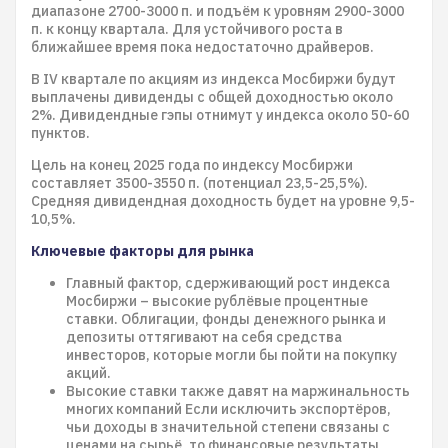
диапазоне 2700-3000 п. и подъём к уровням 2900-3000
п. к концу квартала. Для устойчивого роста в
ближайшее время пока недостаточно драйверов.
В IV квартале по акциям из индекса Мосбиржи будут
выплачены дивиденды с общей доходностью около
2%. Дивидендные гэпы отнимут у индекса около 50-60
пунктов.
Цель на конец 2025 года по индексу Мосбиржи
составляет 3500-3550 п. (потенциал 23,5-25,5%).
Средняя дивидендная доходность будет на уровне 9,5-
10,5%.
Ключевые факторы для рынка
Главный фактор, сдерживающий рост индекса
Мосбиржи – высокие рублёвые процентные
ставки. Облигации, фонды денежного рынка и
депозиты оттягивают на себя средства
инвесторов, которые могли бы пойти на покупку
акций.
Высокие ставки также давят на маржинальность
многих компаний Если исключить экспортёров,
чьи доходы в значительной степени связаны с
ценами на сырьё, то финансовые результаты