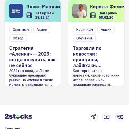
Элвис
Марламов
Кирилл
Фомиче
Завершен
Завершен
28.12.24
08.02.20
Опытным
Акции
Новичкам
Акции
Обзор
Обучение
Стратегия
Торговля по
«Аленки» — 2025:
новостям:
когда покупать, как
принципы,
не сейчас
лайфхаки,
инструменты
2024 год позади. Люди
Как торговать по
буквально презирают
новостям, какие источники
рынок. Но именно в такие
использовать, как
моменты открываются
правильно оценивать
долгосрочные
информацию. Также автор
возможности. Обсудим
покажет краткосрочные и
итоги года и стратегию на
среднесрочные
2025-й
торговые стратегии на
новостном потоке