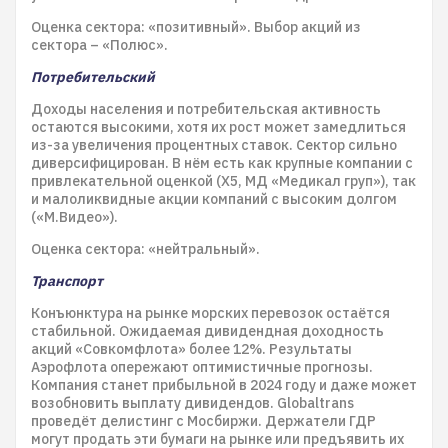
Оценка сектора: «позитивный». Выбор акций из
сектора – «Полюс».
Потребительский
Доходы населения и потребительская активность
остаются высокими, хотя их рост может замедлиться
из-за увеличения процентных ставок. Сектор сильно
диверсифицирован. В нём есть как крупные компании с
привлекательной оценкой (Х5, МД «Медикал груп»), так
и малоликвидные акции компаний с высоким долгом
(«М.Видео»).
Оценка сектора: «нейтральный».
Транспорт
Конъюнктура на рынке морских перевозок остаётся
стабильной. Ожидаемая дивидендная доходность
акций «Совкомфлота» более 12%. Результаты
Аэрофлота опережают оптимистичные прогнозы.
Компания станет прибыльной в 2024 году и даже может
возобновить выплату дивидендов. Globaltrans
проведёт делистинг с Мосбиржи. Держатели ГДР
могут продать эти бумаги на рынке или предъявить их