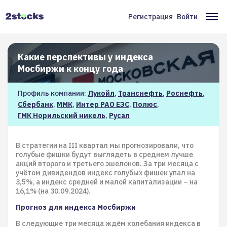
Перейти
к
Регистрация
Войти
Меню
Ос
основному
содержанию
учётной
на
записи
Какие перспективы у индекса
Мосбиржи к концу года
пользователя
Профиль компании:
Лукойл
,
Транснефть
,
Роснефть
,
Сбербанк
,
ММК
,
Интер РАО ЕЭС
,
Полюс
,
ГМК Норильский никель
,
Русал
В стратегии на III квартал мы прогнозировали, что
голубые фишки будут выглядеть в среднем лучше
акций второго и третьего эшелонов. За три месяца с
учётом дивидендов индекс голубых фишек упал на
3,5%, а индекс средней и малой капитализации – на
16,1% (на 30.09.2024).
Прогноз для индекса Мосбиржи
В следующие три месяца ждём колебания индекса в