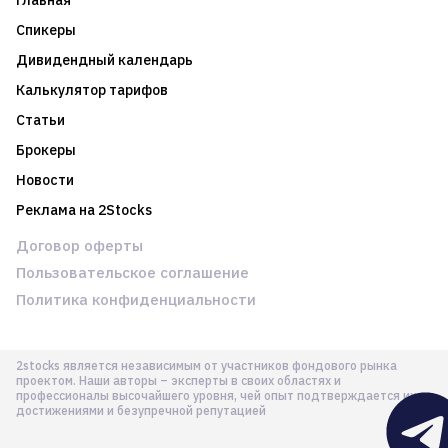
Главная
Спикеры
Дивидендный календарь
Калькулятор тарифов
Статьи
Брокеры
Новости
Реклама на 2Stocks
Договор оферты
Пользовательское соглашение
Политика конфиденциальности
2stocks является независимым от участников фондового рынка
проектом. Наши авторы – эксперты в своих областях и
профессионалы высочайшего уровня, чей опыт подтверждается их
достижениями и безупречной репутацией