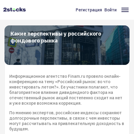
Перейти
к
Регистрация
Войти
Меню
Ос
основному
содержанию
учётной
на
записи
Какие перспективы у российского
фондового рынка
пользователя
Информационное агентство Finam.ru провело онлайн-
конференцию на тему «Российский рынок: во что
инвестировать летом?». Ее участники полагают, что
благоприятное влияние дивидендного фактора на
отечественный рынок акций постепенно сходит на нет
и уже вскоре возможна коррекция.
По мнению экспертов, российские индексы сохраняют
долгосрочные перспективы, в связи с чем инвесторы
могут рассчитывать на привлекательную доходность в
будущем.