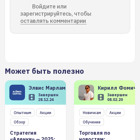
Войдите или
зарегистрируйтесь, чтобы
оставлять комментарии
Может быть полезно
Элвис
Марламов
Кирилл
Фомиче
Завершен
Завершен
28.12.24
08.02.20
Опытным
Акции
Новичкам
Акции
Обзор
Обучение
Стратегия
Торговля по
«Аленки» — 2025:
новостям: