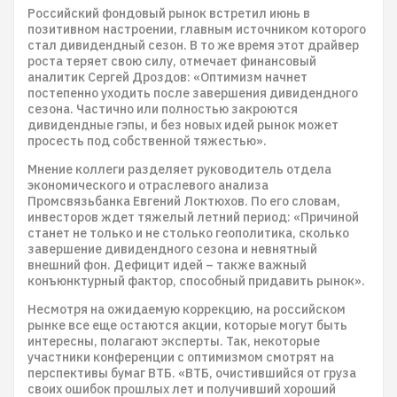
Российский фондовый рынок встретил июнь в
позитивном настроении, главным источником которого
стал дивидендный сезон. В то же время этот драйвер
роста теряет свою силу, отмечает финансовый
аналитик Сергей Дроздов: «Оптимизм начнет
постепенно уходить после завершения дивидендного
сезона. Частично или полностью закроются
дивидендные гэпы, и без новых идей рынок может
просесть под собственной тяжестью».
Мнение коллеги разделяет руководитель отдела
экономического и отраслевого анализа
Промсвязьбанка Евгений Локтюхов. По его словам,
инвесторов ждет тяжелый летний период: «Причиной
станет не только и не столько геополитика, сколько
завершение дивидендного сезона и невнятный
внешний фон. Дефицит идей – также важный
конъюнктурный фактор, способный придавить рынок».
Несмотря на ожидаемую коррекцию, на российском
рынке все еще остаются акции, которые могут быть
интересны, полагают эксперты. Так, некоторые
участники конференции с оптимизмом смотрят на
перспективы бумаг ВТБ. «ВТБ, очистившийся от груза
своих ошибок прошлых лет и получивший хороший