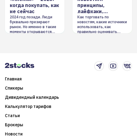
когда покупать, как
принципы,
не сейчас
лайфхаки,
инструменты
2024 год позади. Люди
Как торговать по
буквально презирают
новостям, какие источники
рынок. Но именно в такие
использовать, как
моменты открываются
правильно оценивать
долгосрочные
информацию. Также автор
возможности. Обсудим
покажет краткосрочные и
итоги года и стратегию на
среднесрочные
2025-й
торговые стратегии на
новостном потоке
Главная
Спикеры
Дивидендный календарь
Калькулятор тарифов
Статьи
Брокеры
Новости