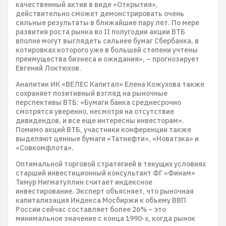
качественный актив в виде «Открытия»,
действительно сможет демонстрировать очень
сильные результаты в ближайшие пару лет. По мере
развития роста рынка во II полугодии акции ВТБ
вполне могут выглядеть сильнее бумаг Сбербанка, в
котировках которого уже в большей степени учтены
преимущества бизнеса и ожидания», – прогнозирует
Евгений Локтюхов.
Аналитик ИК «ВЕЛЕС Капитал» Елена Кожухова также
сохраняет позитивный взгляд на рыночные
перспективы ВТБ: «Бумаги банка среднесрочно
смотрятся уверенно, несмотря на отсутствие
дивидендов, и все еще интересны инвесторам».
Помимо акций ВТБ, участники конференции также
выделяют ценные бумаги «Татнефти», «Новатэка» и
«Совкомфлота».
Оптимальной торговой стратегией в текущих условиях
старший инвестиционный консультант ФГ «Финам»
Тимур Нигматуллин считает индексное
инвестирование. Эксперт объясняет, что рыночная
капитализация Индекса Мосбиржи к объему ВВП
России сейчас составляет более 26% – это
минимальное значение с конца 1990-х, когда рынок