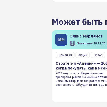
Может быть 
Элвис
Марламов
Завершен 28.12.24
Опытным
Акции
Обзор
Стратегия «Аленки» — 20
когда покупать, как не се
2024 год позади. Люди буквально
презирают рынок. Но именно в таки
моменты открываются долгосрочн
возможности. Обсудим итоги года и
стратегию на 2025-й