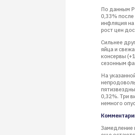
По данным Р
0,33% после 
инфляция на 
рост цен дос
Сильнее дру
яйца и свежа
консервы (+1
сезонным фа
На указанно
непродовольс
пятизвездных
0,32%. Три в
немного опу
Комментарий
Замедление 
еще остаютс