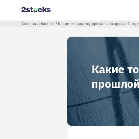
Перейти
к
основному
содержанию
Строка навигации
Главная
Новости
Какие товары подорожали на прошлой неде
Какие т
прошлой