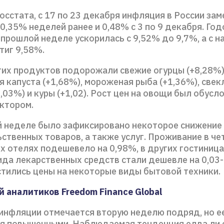
осстата, с 17 по 23 декабря инфляция в России за
0,35% неделей ранее и 0,48% с 3 по 9 декабря. Го
прошлой неделе ускорилась с 9,52% до 9,7%, а с н
тиг 9,58%.
гих продуктов подорожали свежие огурцы (+8,28%)
я капуста (+1,68%), мороженая рыба (+1,36%), свекл
,03%) и куры (+1,02). Рост цен на овощи был обусл
ктором.
й неделе было зафиксировано некоторое снижение 
твенных товаров, а также услуг. Проживание в че
 отелях подешевело на 0,98%, в других гостиницах
ида лекарственных средств стали дешевле на 0,03
стились цены на некоторые виды бытовой техники.
 аналитиков Freedom Finance Global
инфляции отмечается вторую неделю подряд, но е
я повышенными. Наблюдаемая тенденция едва ли 