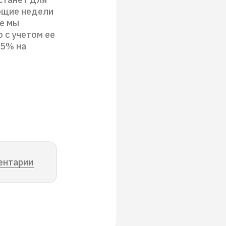
ющие недели
ре мы
 с учетом ее
,5% на
ентарии