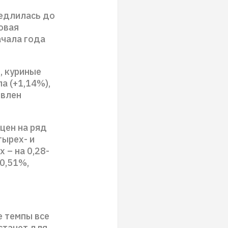
медлилась до
довая
ачала года
, куриные
а (+1,14%),
овлен
цен на ряд
тырех- и
 – на 0,28-
-0,51%,
е темпы все
станет для