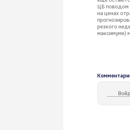
ЦБ поводом 
на ценах отр
прогнозирова
резкого неде
максимуме) 
Комментари
Войд