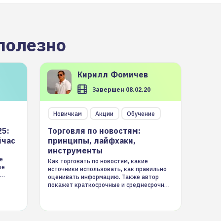
полезно
Кирилл
Фомичев
Завершен 08.02.20
Новичкам
Акции
Обучение
25:
Торговля по новостям:
йчас
принципы, лайфхаки,
инструменты
е
Как торговать по новостям, какие
ые
источники использовать, как правильно
оценивать информацию. Также автор
покажет краткосрочные и среднесрочные
торговые стратегии на новостном потоке