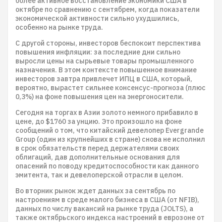
более активное восстановление экономики США в
октябре по сравнению с сентябрем, когда показатели
экономической активности сильно ухудшились,
особенно на рынке труда.
С другой стороны, инвесторов беспокоит перспектива
повышения инфляции: за последние дни сильно
выросли цены на сырьевые товары промышленного
назначения. В этом контексте повышенное внимание
инвесторов завтра привлечет ИПЦ в США, который,
вероятно, вырастет сильнее консенсус-прогноза (плюс
0,3%) на фоне повышения цен на энергоносители.
Сегодня на торгах в Азии золото немного прибавило в
цене, до $1760 за унцию. Это произошло на фоне
сообщений о том, что китайский девелопер Evergrande
Group (один из крупнейших в стране) снова не исполнил
в срок обязательств перед держателями своих
облигаций, дав дополнительные основания для
опасений по поводу кредитоспособности как данного
эмитента, так и девелоперской отрасли в целом.
Во вторник рынок ждет данных за сентябрь по
настроениям в среде малого бизнеса в США (от NFIB),
данных по числу вакансий на рынке труда (JOLTS), а
также октябрьского индекса настроений в еврозоне от