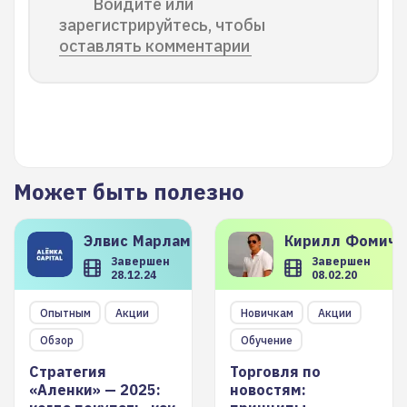
Войдите или
зарегистрируйтесь, чтобы
оставлять комментарии
Может быть полезно
Элвис
Марламов
Кирилл
Фомиче
Завершен
Завершен
28.12.24
08.02.20
Опытным
Акции
Новичкам
Акции
Обзор
Обучение
Стратегия
Торговля по
«Аленки» — 2025:
новостям: