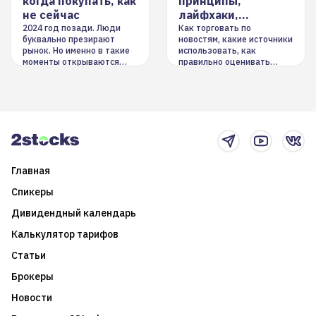
когда покупать, как
принципы,
не сейчас
лайфхаки,
инструменты
2024 год позади. Люди
Как торговать по
буквально презирают
новостям, какие источники
рынок. Но именно в такие
использовать, как
моменты открываются
правильно оценивать
долгосрочные
информацию. Также автор
возможности. Обсудим
покажет краткосрочные и
итоги года и стратегию на
среднесрочные
2025-й
торговые стратегии на
новостном потоке
Главная
Спикеры
Дивидендный календарь
Калькулятор тарифов
Статьи
Брокеры
Новости