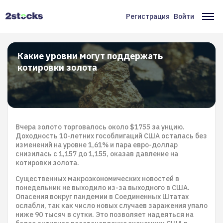
Перейти
к
Регистрация
Войти
Меню
Ос
основному
содержанию
учётной
на
записи
Какие уровни могут поддержать
котировки золота
пользователя
Вчера золото торговалось около $1755 за унцию.
Доходность 10-летних гособлигаций США осталась без
изменений на уровне 1,61% и пара евро-доллар
снизилась с 1,157 до 1,155, оказав давление на
котировки золота.
Существенных макроэкономических новостей в
понедельник не выходило из-за выходного в США.
Опасения вокруг пандемии в Соединенных Штатах
ослабли, так как число новых случаев заражения упало
ниже 90 тысяч в сутки. Это позволяет надеяться на