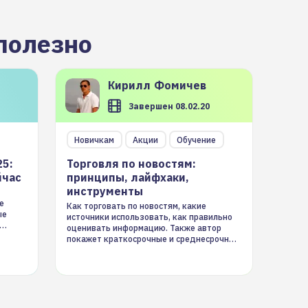
полезно
Кирилл
Фомичев
Завершен 08.02.20
Новичкам
Акции
Обучение
25:
Торговля по новостям:
йчас
принципы, лайфхаки,
инструменты
е
Как торговать по новостям, какие
ые
источники использовать, как правильно
оценивать информацию. Также автор
покажет краткосрочные и среднесрочные
торговые стратегии на новостном потоке