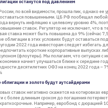
лигации останутся под давлением
оссии, по всей видимости, прошла пик, однако ее 
 оставаться повышенными. ЦБ РФ пообещал любой 
года вернуть инфляцию к целевому уровню 4%, поэ
овышение ставок. Регулятор не исключает, что в 
вая ставка может быть повышена до 9% (сейчас 7,
е облигации в этих условиях будут оставаться по
лугодии 2022 года инвесторам следует избегать д
редпочитать короткие корпоративные выпусках либ
упоном (флоутеры). Мы полагаем, что ситуация с и
экономике начнет улучшаться ближе к середине год
одности десятилетних ОФЗ на конец 2022 года – 7
%
облигации и золото будут аутсайдерами
овых ставок негативно скажется на котировках ев
ги с более длинным сроком до погашения потеряют
краткосрочные. Например, евробонд с дюрацией 10