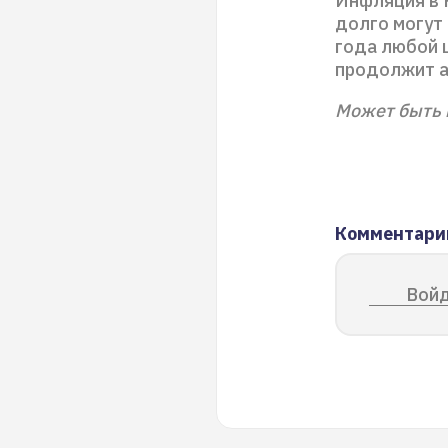
Инфляция в Р
долго могут
года любой 
продолжит а
Может быть 
Комментари
Войд