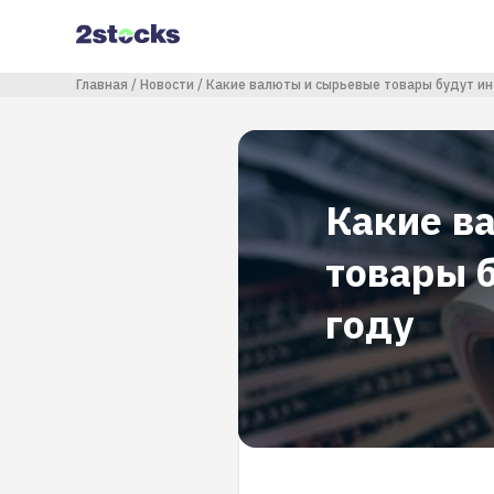
Перейти
к
основному
содержанию
Строка навигации
Главная
Новости
Какие валюты и сырьевые товары будут ин
Какие в
товары 
году