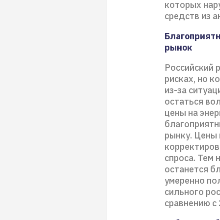
которых нар
средств из а
Благоприятн
рынок
Российский 
рисках, но к
из-за ситуац
остаться во
цены на энер
благоприятн
рынку. Цены 
корректиров
спроса. Тем 
останется б
умеренно по
сильного ро
сравнению с