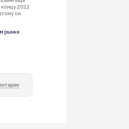
уровни еще
 концу 2022
этому он
ом рынке
ентарии