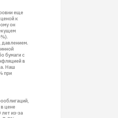
уровни еще
ценой к
тому он
текущем
5%).
д давлением.
линной
о бумаги с
нфляцией в
а. Наш
% при
рооблигаций,
 в цене
 лет из-за