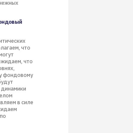
енежных
фондовый
литических
олагаем, что
могут
ожидаем, что
овнях,
ку фондовому
будут
я динамики
целом
вляем в силе
жидаем
 по