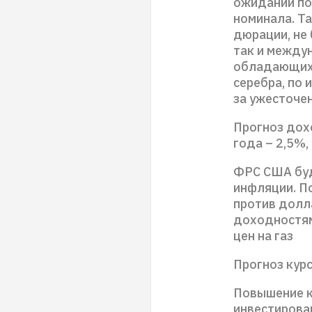
ожиданий по
номинала. Т
дюрации, не 
так и между
обладающих 
серебра, по 
за ужесточе
Прогноз дох
года – 2,5%,
ФРС США буд
инфляции. П
против долл
доходностям
цен на газ
Прогноз курс
Повышение к
инвестирова