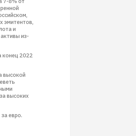
а 7-8% от
еренной
оссийском,
х эмитентов,
лота и
 активы из-
а конец 2022
а высокой
шеветь
ьными
за высоких
 за евро.