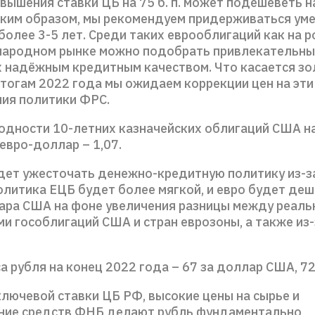
вышения ставки ЦБ на 75 б. п. может подешеветь н
аким образом, мы рекомендуем придерживаться ум
более 3-5 лет. Среди таких еврооблигаций как на р
народном рынке можно подобрать привлекательны
надёжным кредитным качеством. Что касается зо
итогам 2022 года мы ожидаем коррекции цен на эти
ния политики ФРС.
одности 10-летних казначейских облигаций США н
 евро-доллар – 1,07.
ет ужесточать денежно-кредитную политику из-з
олитика ЕЦБ будет более мягкой, и евро будет де
ара США на фоне увеличения разницы между реал
и гособлигаций США и стран еврозоны, а также из-
а рубля на конец 2022 года – 67 за доллар США, 72
лючевой ставки ЦБ РФ, высокие цены на сырье и
ние средств ФНБ делают рубль фундаментально