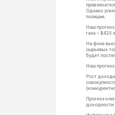
привлекател
Однако усил
позиции.
Наш прогноз 
газа – $425 з
На фоне высо
сырьевых то
будет посте
Наш прогноз 
Рост доходн
совокупност
(конкурентно
Прогноз ключ
доходности 