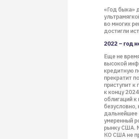
«Год быка» 
ультрамягко
во многих ре
достигли ис
2022 – год 
Еще не врем
высокой инф
кредитную п
прекратит по
приступит к 
к концу 202
облигаций к 
безусловно, 
дальнейшее 
умеренный р
рынку США. 
КО США не п