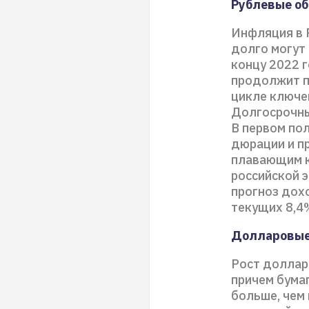
Рублевые об
Инфляция в Р
долго могут
концу 2022 
продолжит п
цикле ключе
Долгосрочны
В первом по
дюрации и п
плавающим к
российской 
прогноз дох
текущих 8,4
Долларовые 
Рост доллар
причем бума
больше, чем 