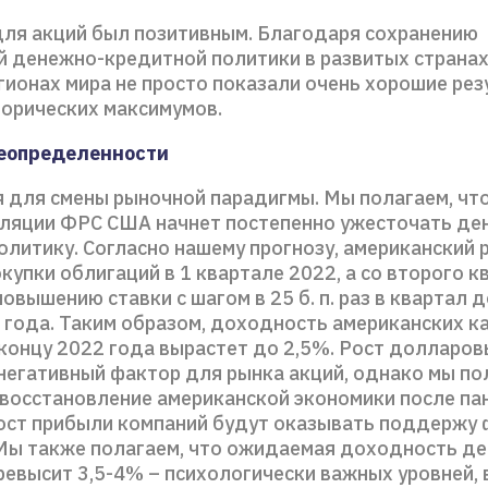
для акций был позитивным. Благодаря сохранению
й денежно-кредитной политики в развитых странах
гионах мира не просто показали очень хорошие рез
торических максимумов.
неопределенности
я для смены рыночной парадигмы. Мы полагаем, что
ляции ФРС США начнет постепенно ужесточать де
олитику. Согласно нашему прогнозу, американский 
купки облигаций в 1 квартале 2022, а со второго к
повышению ставки с шагом в 25 б. п. раз в квартал 
4 года. Таким образом, доходность американских к
концу 2022 года вырастет до 2,5%. Рост долларов
негативный фактор для рынка акций, однако мы по
восстановление американской экономики после па
ост прибыли компаний будут оказывать поддержу
Мы также полагаем, что ожидаемая доходность д
ревысит 3,5-4% – психологически важных уровней,