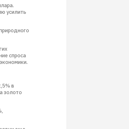
лара.
лю усилить
 природного
гих
ние спроса
 экономики.
2,5% в
а золото
%,