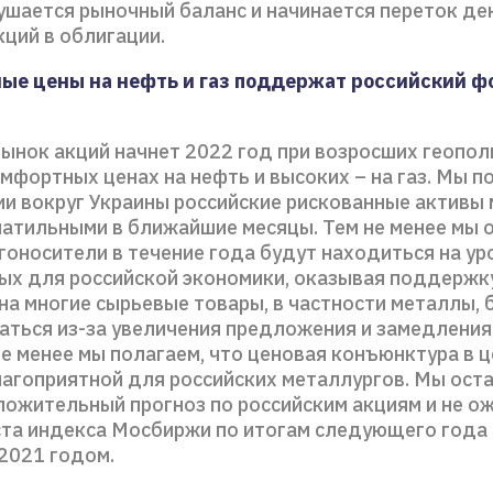
ушается рыночный баланс и начинается переток д
кций в облигации.
ые цены на нефть и газ поддержат российский 
рынок акций начнет 2022 год при возросших геопо
омфортных ценах на нефть и высоких – на газ. Мы п
ии вокруг Украины российские рискованные активы 
латильными в ближайшие месяцы. Тем не менее мы 
гоносители в течение года будут находиться на ур
ых для российской экономики, оказывая поддерж
на многие сырьевые товары, в частности металлы, 
аться из-за увеличения предложения и замедлени
не менее мы полагаем, что ценовая конъюнктура в 
лагоприятной для российских металлургов. Мы оста
ложительный прогноз по российским акциям и не о
ста индекса Мосбиржи по итогам следующего года
 2021 годом.