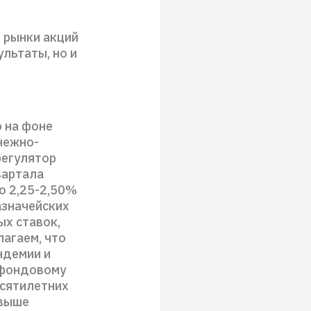
 рынки акций
ультаты, но и
 на фоне
нежно-
регулятор
вартала
до 2,25-2,50%
азначейских
ых ставок,
лагаем, что
ндемии и
 фондовому
есятилетних
 выше