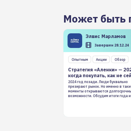
Может быть 
Элвис
Марламов
Завершен 28.12.24
Опытным
Акции
Обзор
Стратегия «Аленки» — 20
когда покупать, как не се
2024 год позади. Люди буквально
презирают рынок. Но именно в таки
моменты открываются долгосрочн
возможности. Обсудим итоги года и
стратегию на 2025-й