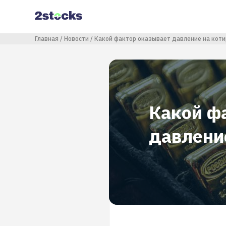
Перейти
к
основному
содержанию
Строка навигации
Главная
Новости
Какой фактор оказывает давление на коти
Какой ф
давлени