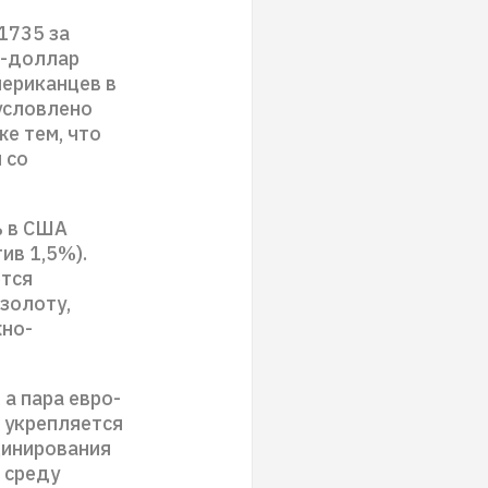
1735 за
о-доллар
мериканцев в
условлено
е тем, что
 со
ь в США
ив 1,5%).
ется
золоту,
жно-
 а пара евро-
 укрепляется
цинирования
в среду