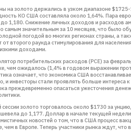
ены на золото держались в узком диапазоне $1725-
дность КО США составляла около 1,64%. Пара евр
до 1,180. Снижение личных доходов и расходов а
о самым значительным за 10 месяцев, что было об
лодной погодой во многих регионах страны, а такж
т от второго раунда стимулирования для населения
низкими доходами.
лятор потребительских расходов (PCE) за феврал
же, чем ожидалось (1,4% в годовом выражении прот
стика означает, что экономика США восстанавлива
, и инвесторы стали проявлять больше интереса к 
пока преждевременно опасаться ужесточения дене
олитики.
 сессии золото торговалось около $1730 за унцию,
шевела до 1,177. Доллар в начале текущей недели
имистичных новостей о том, что в США процесс вак
, чем в Европе. Теперь участники рынка ждут, что 