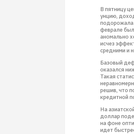
В пятницу ц
унцию, дохо
подорожала 
феврале был
аномально хо
исчез эффек
средними и 
Базовый деф
оказался ни
Такая стати
неравномерно
решив, что 
кредитной п
На азиатской
доллар поде
на фоне опт
идет быстрее