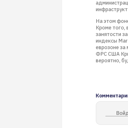
администрац
инфраструкту
На этом фон
Кроме того,
занятости за
индексы Mark
еврозоне за
ФРС США Кри
вероятно, бу
Комментари
Войд