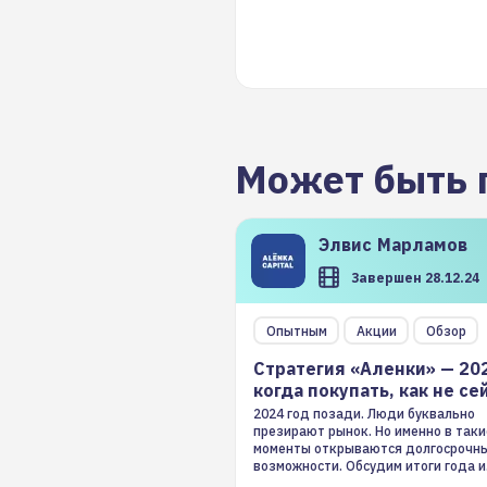
Может быть 
Элвис
Марламов
Завершен 28.12.24
Опытным
Акции
Обзор
Стратегия «Аленки» — 20
когда покупать, как не се
2024 год позади. Люди буквально
презирают рынок. Но именно в таки
моменты открываются долгосрочн
возможности. Обсудим итоги года и
стратегию на 2025-й