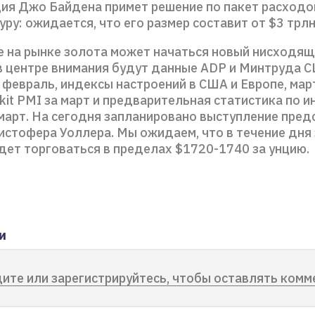
ия Джо Байдена примет решение по пакет расходо
ру: ожидается, что его размер составит от $3 трлн
е на рынке золота может начаться новый нисходящ
 в центре внимания будут данные ADP и Минтруда 
 февраль, индексы настроений в США и Европе, ма
it PMI за март и предварительная статистика по и
 март. На сегодня запланировано выступление пред
стофера Уоллера. Мы ожидаем, что в течение дня 
дет торговаться в пределах $1720-1740 за унцию.
и
ите или зарегистрируйтесь, чтобы оставлять комм