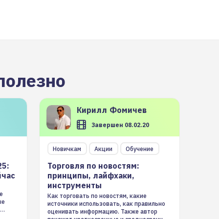
полезно
Кирилл
Фомичев
Завершен 08.02.20
Новичкам
Акции
Обучение
25:
Торговля по новостям:
йчас
принципы, лайфхаки,
инструменты
е
Как торговать по новостям, какие
ые
источники использовать, как правильно
оценивать информацию. Также автор