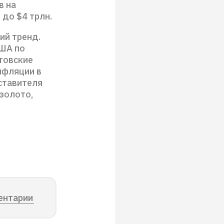
в на
 до $4 трлн.
ий тренд.
США по
ртовские
нфляции в
ставителя
золото,
ентарии