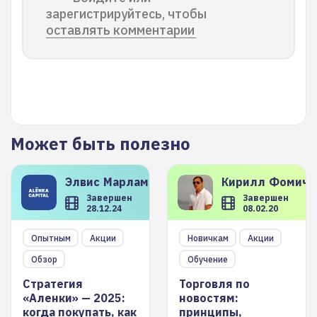
зарегистрируйтесь, чтобы
оставлять комментарии
Может быть полезно
Элвис
Марламов
Кирилл
Фомиче
Завершен
Завершен
28.12.24
08.02.20
Опытным
Акции
Новичкам
Акции
Обзор
Обучение
Стратегия
Торговля по
«Аленки» — 2025:
новостям:
когда покупать, как
принципы,