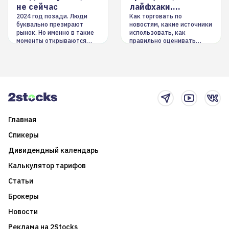
не сейчас
лайфхаки,
инструменты
2024 год позади. Люди
Как торговать по
буквально презирают
новостям, какие источники
рынок. Но именно в такие
использовать, как
моменты открываются
правильно оценивать
долгосрочные
информацию. Также автор
возможности. Обсудим
покажет краткосрочные и
итоги года и стратегию на
среднесрочные
2025-й
торговые стратегии на
новостном потоке
Главная
Спикеры
Дивидендный календарь
Калькулятор тарифов
Статьи
Брокеры
Новости
Реклама на 2Stocks