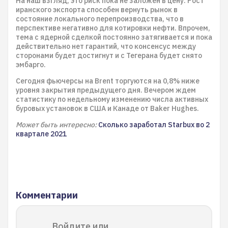
На наш взгляд, это риск пока не заложен в цену. Рост
иранского экспорта способен вернуть рынок в
состояние локального перепроизводства, что в
перспективе негативно для котировки нефти. Впрочем,
тема с ядерной сделкой постоянно затягивается и пока
действительно нет гарантий, что консенсус между
сторонами будет достигнут и с Тегерана будет снято
эмбарго.
Сегодня фьючерсы на Brent торгуются на 0,8% ниже
уровня закрытия предыдущего дня. Вечером ждем
статистику по недельному изменению числа активных
буровых установок в США и Канаде от Baker Hughes.
Может быть интересно:
Сколько заработал Starbux во 2
квартале 2021
Комментарии
Войдите или