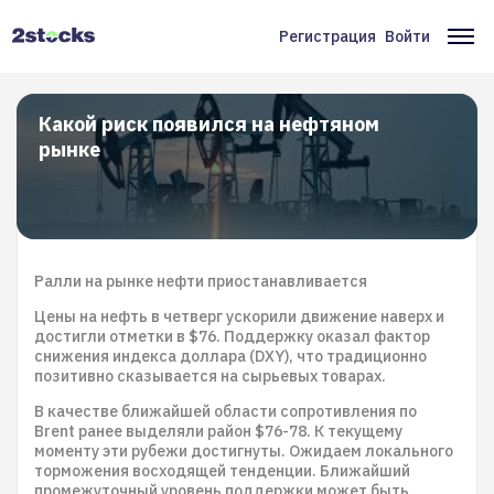
Перейти
к
Регистрация
Войти
Меню
Ос
основному
содержанию
учётной
на
записи
Какой риск появился на нефтяном
рынке
пользователя
Ралли на рынке нефти приостанавливается
Цены на нефть в четверг ускорили движение наверх и
достигли отметки в $76. Поддержку оказал фактор
снижения индекса доллара (DXY), что традиционно
позитивно сказывается на сырьевых товарах.
В качестве ближайшей области сопротивления по
Brent ранее выделяли район $76-78. К текущему
моменту эти рубежи достигнуты. Ожидаем локального
торможения восходящей тенденции. Ближайший
промежуточный уровень поддержки может быть