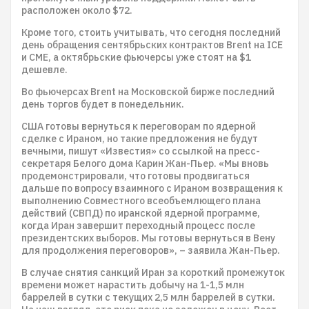
расположен около $72.
Кроме того, стоить учитывать, что сегодня последний
день обращения сентябрьских контрактов Brent на ICE
и CME, а октябрьские фьючерсы уже стоят на $1
дешевле.
Во фьючерсах Brent на Московской бирже последний
день торгов будет в понедельник.
США готовы вернуться к переговорам по ядерной
сделке с Ираном, но такие предложения не будут
вечными, пишут «Известия» со ссылкой на пресс-
секретаря Белого дома Карин Жан-Пьер. «Мы вновь
продемонстрировали, что готовы продвигаться
дальше по вопросу взаимного с Ираном возвращения к
выполнению Совместного всеобъемлющего плана
действий (СВПД) по иранской ядерной программе,
когда Иран завершит переходный процесс после
президентских выборов. Мы готовы вернуться в Вену
для продолжения переговоров», – заявила Жан-Пьер.
В случае снятия санкций Иран за короткий промежуток
времени может нарастить добычу на 1-1,5 млн
баррелей в сутки с текущих 2,5 млн баррелей в сутки.