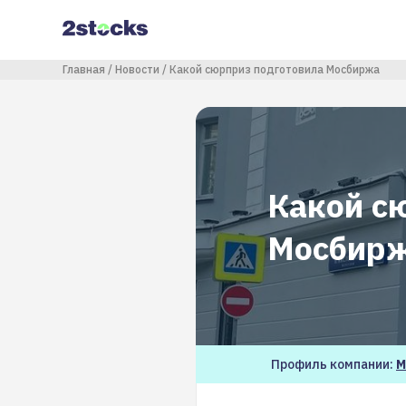
Перейти
к
основному
содержанию
Строка навигации
Главная
Новости
Какой сюрприз подготовила Мосбиржа
Какой с
Мосбир
Профиль компании:
М