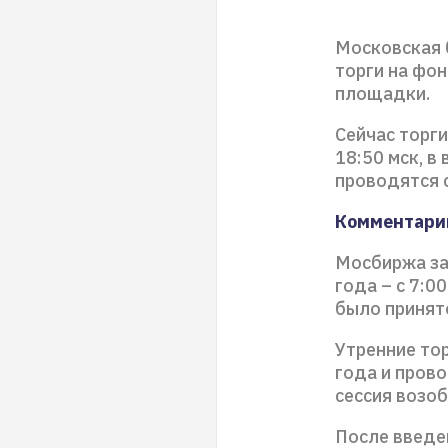
Московская 
торги на фо
площадки.
Сейчас торги
18:50 мск, в
проводятся с
Комментари
Мосбиржа за
года – с 7:0
было принят
Утренние тор
года и прово
сессия возоб
После введе