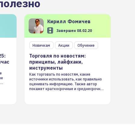
полезно
Кирилл
Фомичев
Завершен 08.02.20
Новичкам
Акции
Обучение
25:
Торговля по новостям:
йчас
принципы, лайфхаки,
инструменты
е
Как торговать по новостям, какие
ые
источники использовать, как правильно
оценивать информацию. Также автор
покажет краткосрочные и среднесрочные
торговые стратегии на новостном потоке