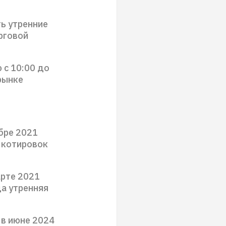
ь утренние
рговой
 с 10:00 до
 рынке
бре 2021
а котировок
арте 2021
да утренняя
 в июне 2024