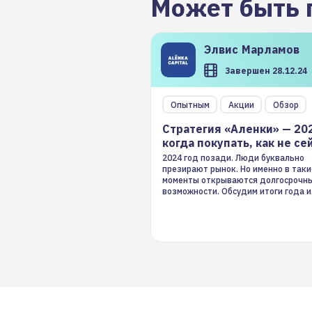
Может быть 
Элвис
Марламов
Завершен 28.12.24
Опытным
Акции
Обзор
Стратегия «Аленки» — 20
когда покупать, как не се
2024 год позади. Люди буквально
презирают рынок. Но именно в таки
моменты открываются долгосрочн
возможности. Обсудим итоги года и
стратегию на 2025-й