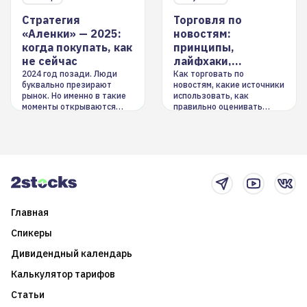
Стратегия
Торговля по
«Аленки» — 2025:
новостям:
когда покупать, как
принципы,
не сейчас
лайфхаки,
инструменты
2024 год позади. Люди
Как торговать по
буквально презирают
новостям, какие источники
рынок. Но именно в такие
использовать, как
моменты открываются
правильно оценивать
долгосрочные
информацию. Также автор
возможности. Обсудим
покажет краткосрочные и
итоги года и стратегию на
среднесрочные
2025-й
торговые стратегии на
новостном потоке
Главная
Спикеры
Дивидендный календарь
Калькулятор тарифов
Статьи