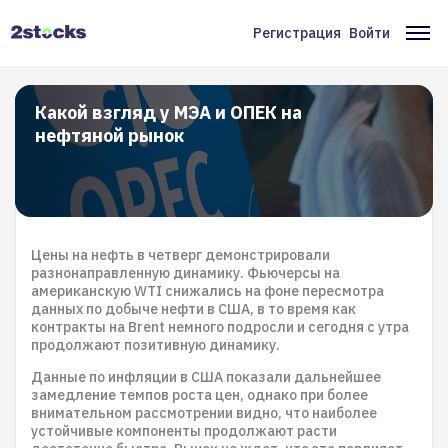
Перейти
к
Регистрация
Войти
Меню
Ос
основному
содержанию
учётной
на
записи
Какой взгляд у МЭА и ОПЕК на
нефтяной рынок
пользователя
Цены на нефть в четверг демонстрировали
разнонаправленную динамику. Фьючерсы на
американскую WTI снижались на фоне пересмотра
данных по добыче нефти в США, в то время как
контракты на Brent немного подросли и сегодня с утра
продолжают позитивную динамику.
Данные по инфляции в США показали дальнейшее
замедление темпов роста цен, однако при более
внимательном рассмотрении видно, что наиболее
устойчивые компоненты продолжают расти