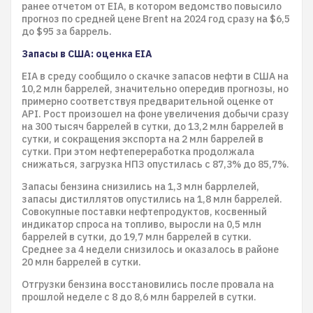
ранее отчетом от EIA, в котором ведомство повысило
прогноз по средней цене Brent на 2024 год сразу на $6,5
до $95 за баррель.
Запасы в США: оценка EIA
EIA в среду сообщило о скачке запасов нефти в США на
10,2 млн баррелей, значительно опередив прогнозы, но
примерно соответствуя предварительной оценке от
API. Рост произошел на фоне увеличения добычи сразу
на 300 тысяч баррелей в сутки, до 13,2 млн баррелей в
сутки, и сокращения экспорта на 2 млн баррелей в
сутки. При этом нефтепереработка продолжала
снижаться, загрузка НПЗ опустилась с 87,3% до 85,7%.
Запасы бензина снизились на 1,3 млн баррлелей,
запасы дистиллятов опустились на 1,8 млн баррелей.
Совокупные поставки нефтепродуктов, косвенный
индикатор спроса на топливо, выросли на 0,5 млн
баррелей в сутки, до 19,7 млн баррелей в сутки.
Среднее за 4 недели снизилось и оказалось в районе
20 млн баррелей в сутки.
Отгрузки бензина восстановились после провала на
прошлой неделе с 8 до 8,6 млн баррелей в сутки.