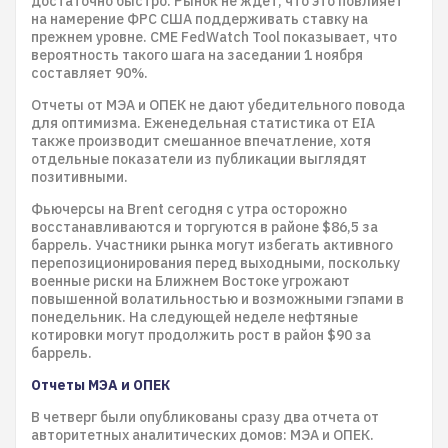
достаточно быстро. Рынок не ждет, что это повлияет
на намерение ФРС США поддерживать ставку на
прежнем уровне. CME FedWatch Tool показывает, что
вероятность такого шага на заседании 1 ноября
составляет 90%.
Отчеты от МЭА и ОПЕК не дают убедительного повода
для оптимизма. Еженедельная статистика от EIA
также производит смешанное впечатление, хотя
отдельные показатели из публикации выглядят
позитивными.
Фьючерсы на Brent сегодня с утра осторожно
восстанавливаются и торгуются в районе $86,5 за
баррель. Участники рынка могут избегать активного
перепозиционирования перед выходными, поскольку
военные риски на Ближнем Востоке угрожают
повышенной волатильностью и возможными гэпами в
понедельник. На следующей неделе нефтяные
котировки могут продолжить рост в район $90 за
баррель.
Отчеты МЭА и ОПЕК
В четверг были опубликованы сразу два отчета от
авторитетных аналитических домов: МЭА и ОПЕК.