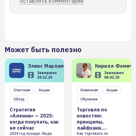
оставлять комментарии
Может быть полезно
Элвис
Марламов
Кирилл
Фомиче
Завершен
Завершен
28.12.24
08.02.20
Опытным
Акции
Новичкам
Акции
Обзор
Обучение
Стратегия
Торговля по
«Аленки» — 2025:
новостям:
когда покупать, как
принципы,
не сейчас
лайфхаки,
инструменты
2024 год позади. Люди
Как торговать по