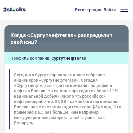
Перейти
к
Регистрация
Войти
Меню
Ос
основному
содержанию
учётной
на
записи
Когда «Сургутнефтегаз» распределит
пользователя
свой кэш?
Профиль компании:
Сургутнефтегаз
Сегодня в Сургуте прошло годовое собрание
акционеров «Сургутнефтегаза». Сегодня
«Сургутнефтегаз» - третья компания по добыче
нефти в России. На ее долю приходится более 11%
национальной добычи, около 7% российской
нефтепереработки. SNGS - самая богатая компания
России, на ее счетах находится около $34 млрд. Это
примерно в 6,5 раз больше, чем например
международные резервы такой страны, как
Беларусь