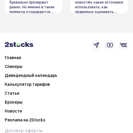
буквально презирают
новостям, какие источники
рынок. Но именно в такие
использовать, как
моменты открываются
правильно оценивать
долгосрочные
информацию. Также автор
возможности. Обсудим
покажет краткосрочные и
итоги года и стратегию на
среднесрочные
2025-й
торговые стратегии на
новостном потоке
Главная
Спикеры
Дивидендный календарь
Калькулятор тарифов
Статьи
Брокеры
Новости
Реклама на 2Stocks
Договор оферты