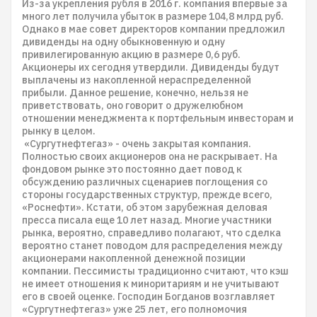
Из-за укрепления рубля в 2016 г. компания впервые за
много лет получила убыток в размере 104,8 млрд руб.
Однако в мае совет директоров компании предложил
дивиденды на одну обыкновенную и одну
привилегированную акцию в размере 0,6 руб.
Акционеры их сегодня утвердили. Дивиденды будут
выплачены из накопленной нераспределенной
прибыли. Данное решение, конечно, нельзя не
приветствовать, оно говорит о дружелюбном
отношении менеджмента к портфельным инвесторам и
рынку в целом.
«Сургутнефтегаз» - очень закрытая компания.
Полностью своих акционеров она не раскрывает. На
фондовом рынке это постоянно дает повод к
обсуждению различных сценариев поглощения со
стороны государственных структур, прежде всего,
«Роснефти». Кстати, об этом зарубежная деловая
пресса писала еще 10 лет назад. Многие участники
рынка, вероятно, справедливо полагают, что сделка
вероятно станет поводом для распределения между
акционерами накопленной денежной позиции
компании. Пессимисты традиционно считают, что кэш
не имеет отношения к миноритариям и не учитывают
его в своей оценке. Господин Богданов возглавляет
«Сургутнефтегаз» уже 25 лет, его полномочия