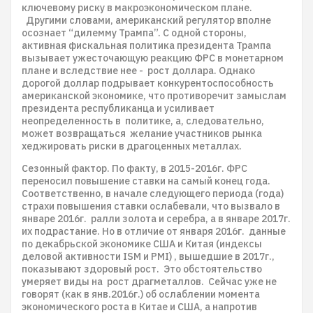
ключевому риску в макроэкономическом плане.
Другими словами, американский регулятор вполне
осознает “дилемму Трампа”. С одной стороны,
активная фискальная политика президента Трампа
вызывает ужесточающую реакцию ФРС в монетарном
плане и вследствие нее - рост доллара. Однако
дорогой доллар подрывает конкурентоспособность
американской экономике, что противоречит замыслам
президента республиканца и усиливает
неопределенность в политике, а, следовательно,
может возвращаться желание участников рынка
хеджировать риски в драгоценных металлах.
Сезонный фактор. По факту, в 2015-2016г. ФРС
переносил повышение ставки на самый конец года.
Соответственно, в начале следующего периода (года)
страхи повышения ставки ослабевали, что вызвало в
январе 2016г. ралли золота и серебра, а в январе 2017г.
их подрастание. Но в отличие от января 2016г. данные
по декабрьской экономике США и Китая (индексы
деловой активности ISM и PMI) , вышедшие в 2017г.,
показывают здоровый рост. Это обстоятельство
умеряет виды на рост драгметаллов. Сейчас уже не
говорят (как в янв.2016г.) об ослаблении момента
экономического роста в Китае и США, а напротив