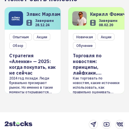
Элвис
Марламов
Кирилл
Фомиче
Завершен
Завершен
28.12.24
08.02.20
Опытным
Акции
Новичкам
Акции
Обзор
Обучение
Стратегия
Торговля по
«Аленки» — 2025:
новостям:
когда покупать, как
принципы,
не сейчас
лайфхаки,
инструменты
2024 год позади. Люди
Как торговать по
буквально презирают
новостям, какие источники
рынок. Но именно в такие
использовать, как
моменты открываются
правильно оценивать
долгосрочные
информацию. Также автор
возможности. Обсудим
покажет краткосрочные и
итоги года и стратегию на
среднесрочные
2025-й
торговые стратегии на
новостном потоке