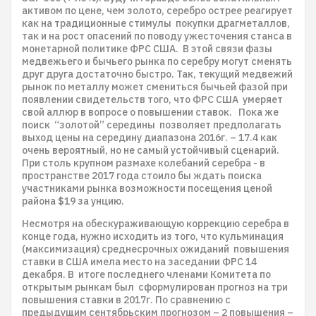
активом по цене, чем золото, серебро острее реагирует
как на традиционные стимулы покупки драгметаллов,
так и на рост опасений по поводу ужесточения станса в
монетарной политике ФРС США. В этой связи фазы
медвежьего и бычьего рынка по серебру могут сменять
друг друга достаточно быстро. Так, текущий медвежий
рынок по металлу может смениться бычьей фазой при
появлении свидетельств того, что ФРС США умеряет
свой аллюр в вопросе о повышении ставок. Пока же
поиск “золотой” середины позволяет предполагать
выход цены на середину диапазона 2016г. – 17.4 как
очень вероятный, но не самый устойчивый сценарий.
При столь крупном размахе колебаний серебра - в
пространстве 2017 года стоило бы ждать поиска
участниками рынка возможности посещения ценой
района $19 за унцию.
Несмотря на обескураживающую коррекцию серебра в
конце года, нужно исходить из того, что кульминация
(максимизация) среднесрочных ожиданий повышения
ставки в США имела место на заседании ФРС 14
декабря. В итоге последнего членами Комитета по
открытым рынкам был сформулирован прогноз на три
повышения ставки в 2017г. По сравнению с
предыдущим сентябрьским прогнозом – 2 повышения –