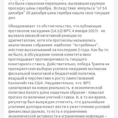
это была серьезная переоценка, вызвавшая крупную
просадку цены серебра. Вследствие импульса “от 14
декабря” 20 декабря цена серебра нашла свое текущее
дно.
Обнадеживает то обстоятельство, что публикация
протоколов заседания (14.12) ФРС 4 января 2017г. не
вызвала никакой негативной реакции по
драгметаллам, хотя эти протоколы назывались
аналитиками собранием наиболее “ястребиных”,
жёстких высказываний за последние 2 года. Как бы то
ни было, в обсуждении членов комитета явно
проглядывает противоречивость текущего
монетарного станса. Действительно, победа Трампа на
президентских выборах усилила ожидания экспансии
фискальной (налоговой и бюджетной) политики,
ведущей в перспективе к росту заимствований
Казначейства США. Неудивительно, что ФРС
среагировал на новую реальность в экономической
политике Белого дома защитным образом - повысил
прогноз по величине учетной ставки. И, в то же время,
регулятор был вынужден отметить, что дальнейшее
усиление доллара может вести к ужесточению условий
финансовых рынках, то есть к ограничению
экономической активности и ограничению инфляции –