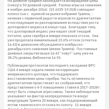
На дневном графике наблюдается возвращение цены
(снизу) к 50 дневной средней. Размах игры на снижение
в ноябре-декабре 2016г. (15.6335-19.018) совпадает
полностью с оценкой на рынке избрания Трампа, -
начиная с первичной радости игроков по драгметаллам
и последующим их разочарованием вследствие роста
долларового индекса в конце года. Благодаря тому,
что долларовый индекс уже нашел свой текущий
потолок, цена серебра в январе показала отскок. Она
уже проделала минимальный 23.6% отскок (отметка
16.43) в диапазоне обсуждаемого ноябрьско-
декабрьского снижения (имени Трампа). Постоянные
дневные закрытия выше 16.43 “зовут” цену уже на
38.2% уровень Фибоначчи 16.93.
Публикация протоколов последнего заседания ФРС
США 4 января задала линию на коррекцию
американского доллара, что поддержало
восстановление цены серебра. Часть оптимизма по
драгметаллам проистекает из соображений, что
представления о 4-5 повышениях ставки в 2017-2018гг.
могут быть слишком агрессивны. Также наблюдатели
указывают на фактор неопределенности вокруг
инаугурации Трампа 20 января, как поддерживающий
мотив технического отскока по золоту. 11 января