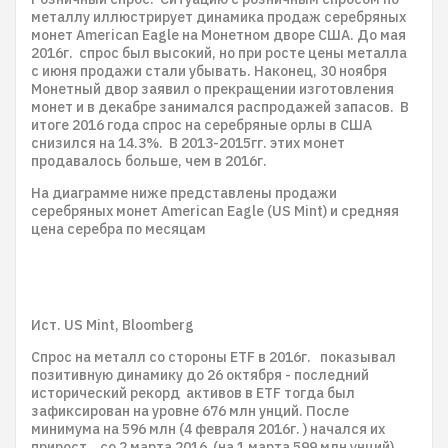
металлу иллюстрирует динамика продаж серебряных
монет American Eagle на Монетном дворе США. До мая
2016г. спрос был высокий, но при росте цены металла
с июня продажи стали убывать. Наконец, 30 ноября
Монетный двор заявил о прекращении изготовления
монет и в декабре занимался распродажей запасов. В
итоге 2016 года спрос на серебряные орлы в США
снизился на 14.3%. В 2013-2015гг. этих монет
продавалось больше, чем в 2016г.
На диаграмме ниже представлены продажи
серебряных монет American Eagle (US Mint) и средняя
цена серебра по месяцам
Ист. US Mint, Bloomberg
Спрос на металл со стороны ETF в 2016г. показывал
позитивную динамику до 26 октября - последний
исторический рекорд активов в ETF тогда был
зафиксирован на уровне 676 млн унций. После
минимума на 596 млн (4 февраля 2016г. ) начался их
прирост, со 2 марта 2016 (на 1 марта 599 млн унций)