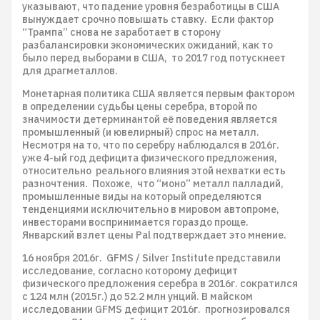
указывают, что падение уровня безработицы в США
вынуждает срочно повышать ставку. Если фактор
“Трампа” снова не заработает в сторону
разбалансировки экономических ожиданий, как то
было перед выборами в США, то 2017 год потускнеет
для драгметаллов.
Монетарная политика США является первым фактором
в определении судьбы цены серебра, второй по
значимости детерминантой её поведения является
промышленный (и ювелирный) спрос на металл.
Несмотря на то, что по серебру наблюдался в 2016г.
уже 4-ый год дефицита физического предложения,
относительно реального влияния этой нехватки есть
разночтения. Похоже, что “моно” металл палладий,
промышленные виды на который определяются
тенденциями исключительно в мировом автопроме,
инвесторами воспринимается гораздо проще.
Январский взлет цены Pal подтверждает это мнение.
16 ноября 2016г. GFMS / Silver Institute представили
исследование, согласно которому дефицит
физического предложения серебра в 2016г. сократился
с 124 млн (2015г.) до 52.2 млн унций. В майском
исследовании GFMS дефицит 2016г. прогнозировался