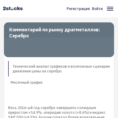
Перейти
к
Регистрация
Войти
Меню
Ос
основному
содержанию
учётной
на
записи
Комментарий по рынку драгметаллов:
Серебро
пользователя
Технический анализ графиков и возможные сценарии
движения цены на серебро
Месячный график
Весь 2016-ый год серебро завершило солидным
приростом +14.9%, опередив золото (+8.6%) и индекс
S&P 500 (+9.5%). Будучи гораздо более волатильным