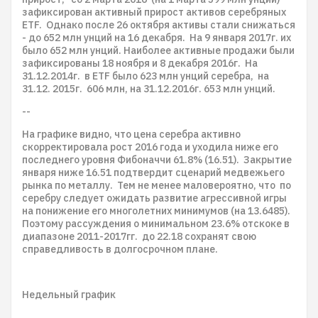
зафиксирован активный прирост активов серебряных
ETF. Однако после 26 октября активы стали снижаться
- до 652 млн унций на 16 декабря. На 9 января 2017г. их
было 652 млн унций. Наиболее активные продажи были
зафиксированы 18 ноября и 8 декабря 2016г. На
31.12.2014г. в ETF было 623 млн унций серебра, на
31.12. 2015г. 606 млн, на 31.12.2016г. 653 млн унций.
--
На графике видно, что цена серебра активно
скорректировала рост 2016 года и уходила ниже его
последнего уровня Фибоначчи 61.8% (16.51). Закрытие
января ниже 16.51 подтвердит сценарий медвежьего
рынка по металлу. Тем не менее маловероятно, что по
серебру следует ожидать развитие агрессивной игры
на понижение его многолетних минимумов (на 13.6485).
Поэтому рассуждения о минимальном 23.6% отскоке в
диапазоне 2011-2017гг. до 22.18 сохранят свою
справедливость в долгосрочном плане.
Недельный график