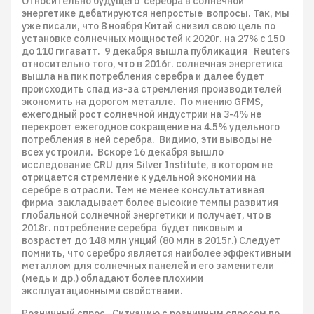
Относительно будущего серебра в солнечной
энергетике дебатируются непростые вопросы. Так, мы
уже писали, что 8 ноября Китай снизил свою цель по
установке солнечных мощностей к 2020г. на 27% с 150
до 110 гигаватт. 9 декабря вышла публикация Reuters
относительно того, что в 2016г. солнечная энергетика
вышла на пик потребления серебра и далее будет
происходить спад из-за стремления производителей
экономить на дорогом металле. По мнению GFMS,
ежегодный рост солнечной индустрии на 3-4% не
перекроет ежегодное сокращение на 4.5% удельного
потребления в ней серебра. Видимо, эти выводы не
всех устроили. Вскоре 16 декабря вышло
исследование CRU для Silver Institute, в котором не
отрицается стремление к удельной экономии на
серебре в отрасли. Тем не менее консультативная
фирма закладывает более высокие темпы развития
глобальной солнечной энергетики и получает, что в
2018г. потребление серебра будет пиковым и
возрастет до 148 млн унций (80 млн в 2015г.) Следует
помнить, что серебро является наиболее эффективным
металлом для солнечных панелей и его заменители
(медь и др.) обладают более плохими
эксплуатационными свойствами.
Розничный спрос. Ситуацию с розничным спросом по