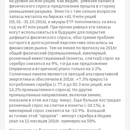
на уровне 84 млн унций. Как видим, ревизия баланса
физического спроса-предложения прошла в сторону
уменьшения разрыва. Вместе с тем сильно возросли
запасы металла на биржах +61.9 млн унций
(01.01.-31.10.2016), и авуары ETF пополнились за весь
год на 47 млн унций. При прочих равных эти запасы
могут использоваться в будущем для покрытия
дефицита физического спроса, обострения проблем
которого в долгосрочной перспективе опасались на
финансовом рынке. Тем не менее по прогнозу на 2016г.
общий физический (промышленный, ювелирный,
розничный инвестиционный (монеты, слитки)) спрос на
серебро снизился на 9%, тогда как предложение
(первичное и вторичное) упало только на 3.2%.
Солнечные панели являются звездой альтернативной
энергетики и обеспечили в 2016г. +7.3% прироста
потребления серебра (с 77.6 до 83.3 млн унций, или
14.2% промышленного спроса). Но другие
промышленные направления, включая химию,
показали в этом же году минус. Еще больше пострадал
розничный спрос на слитки и монеты (-24.1%), а
ювелирный спрос снизился на -10.9%. Большой
источник этой “прорехи” - импорт серебра в Индию
упал за 11 месяцев 2016г. примерно на 58%.