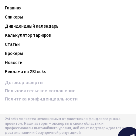
Главная
Спикеры
Дивидендный календарь
Калькулятор тарифов
Статьи
Брокеры
Новости
Реклама на 2Stocks
Договор оферты
Пользовательское соглашение
Политика конфиденциальности
2stocks является независимым от участников фондового рынка
проектом. Наши авторы – эксперты в своих областях и
профессионалы высочайшего уровня, чей опыт подтверждается их
достижениями и безупречной репутацией