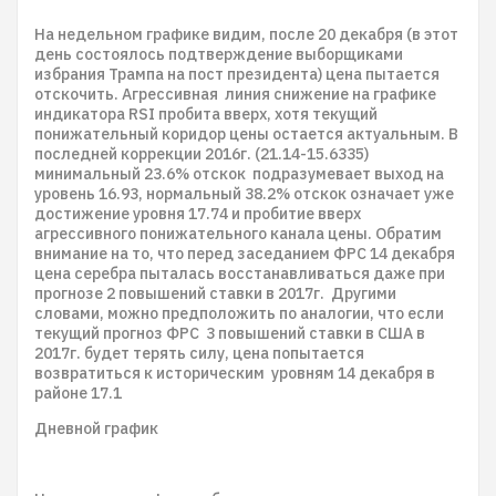
На недельном графике видим, после 20 декабря (в этот
день состоялось подтверждение выборщиками
избрания Трампа на пост президента) цена пытается
отскочить. Агрессивная линия снижение на графике
индикатора RSI пробита вверх, хотя текущий
понижательный коридор цены остается актуальным. В
последней коррекции 2016г. (21.14-15.6335)
минимальный 23.6% отскок подразумевает выход на
уровень 16.93, нормальный 38.2% отскок означает уже
достижение уровня 17.74 и пробитие вверх
агрессивного понижательного канала цены. Обратим
внимание на то, что перед заседанием ФРС 14 декабря
цена серебра пыталась восстанавливаться даже при
прогнозе 2 повышений ставки в 2017г. Другими
словами, можно предположить по аналогии, что если
текущий прогноз ФРС 3 повышений ставки в США в
2017г. будет терять силу, цена попытается
возвратиться к историческим уровням 14 декабря в
районе 17.1
Дневной график