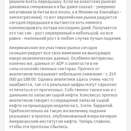
решили взять передышку. Если на азиатских рынках
динамика смешанная и я бы даже сказал - умеренно
негативная (в Китае все плохо, а в Японии на Хоккайдо -
землетрясение), то вот европейские рынки радуются
сегодня передышке и пытаются хоть немного
компенсировать потери последних дней. Получается
это так сяк - рост неуверенный и небольшой, но все
равно - маленький рост в любом случае лучше падения.
Американские же участники рынка сегодня
сконцентрируют все свое внимание на выходящих
макро экономических данных. Особенно интересны,
конечно же, данные от ADP о занятости в не
сельскохозяйственных секторах. Прогноз от
аналитиков показывает небольшое снижение - с 219
000 до 188 00. Однако аналитики здесь очень часто
ошибаются, так что реальные цифры могут серьезно
отличаться от прогнозных. Собственно также как и с
данными по запасам сырой нефти. Консенсус прогноз
аналитиков говорит о сокращении запасов сырой
нефти за прошедшую неделю на 1, 3 млн. баррелей.
Приблизительно на такую же величину падения
указывает и прогноз, опубликованный вчера вечером
Американским институтом нефти. Теперь главное,
чтобы эти прогнозы сбылись.