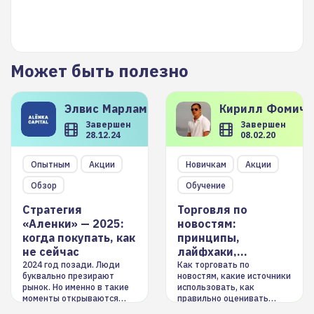
Может быть полезно
Элвис
Марламов
Кирилл
Фомиче
Завершен
Завершен
28.12.24
08.02.20
Опытным
Акции
Новичкам
Акции
Обзор
Обучение
Стратегия
Торговля по
«Аленки» — 2025:
новостям:
когда покупать, как
принципы,
не сейчас
лайфхаки,
инструменты
2024 год позади. Люди
Как торговать по
буквально презирают
новостям, какие источники
рынок. Но именно в такие
использовать, как
моменты открываются
правильно оценивать
долгосрочные
информацию. Также автор