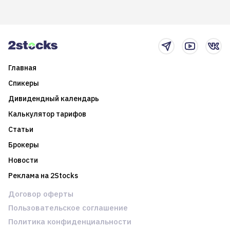
возможности. Обсудим
покажет краткосрочные и
итоги года и стратегию на
среднесрочные
2025-й
торговые стратегии на
новостном потоке
Главная
Спикеры
Дивидендный календарь
Калькулятор тарифов
Статьи
Брокеры
Новости
Реклама на 2Stocks
Договор оферты
Пользовательское соглашение
Политика конфиденциальности