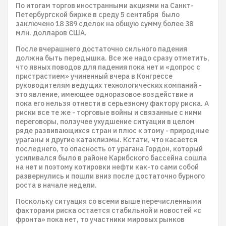
По итогам торгов иностранными акциями на Санкт-
Петербургской бирже в среду 5 сентября было
заключено 18 389 сделок на общую сумму более 38
млн. долларов США.
После вчерашнего достаточно сильного падения
должна быть передышка. Все же надо сразу отметить,
что явных поводов для падения пока нет и «допрос с
пристрастием» учиненный вчера в Конгрессе
руководителям ведущих технологических компаний -
это явление, имеющее одноразовое воздействие и
пока его нельзя отнести в серьезному фактору риска. А
риски все те же - торговые войны и связанные с ними
переговоры, ползучее ухудшение ситуации в целом
ряде развивающихся стран и плюс к этому - природные
ураганы и другие катаклизмы. Кстати, что касается
последнего, то опасность от урагана Гордон, который
усиливался было в районе Карибского бассейна сошла
на нет и поэтому котировки нефти как-то сами собой
развернулись и пошли вниз после достаточно бурного
роста в начале недели.
Поскольку ситуация со всеми выше перечисленными
факторами риска остается стабильной и новостей «с
фронта» пока нет, то участники мировых рынков