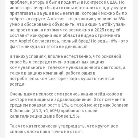
проблем, которые были подняты в Конгрессе США. Но
инвесторы вчера были готовы все валить в одну кучу и
притягивать за уши весь негатив, который можно было
собрать в округе. А потом - когда акции уронили на 6% -
умно и обоснованно объяснить, что акции Netflix упали
не просто так, а потому что возможно к 2025 году ей
составит конкуренцию в области видео стримминга
сам Apple! Согласитесь, полный бред! Но ведь -6% - это
факт и никуда от этого не денешься!
В таких условиях, вполне естественно, что основной
спрос был сосредоточен в защитных акциях
коммунального и телекоммуникационного секторов, а
также в акциях компаний, работающих в
потребительском секторе - ведь кушать хочется
всегда!
Очень даже неплохо смотрелись акции мейджоров в
секторе медицины и здравоохранения. Этот сегмент в
среднем показал рост в 1%, а такой монстр как Johnson
& Johnson (JNJ, +1,60%) прибавил к своей
капитализации даже более 1,5%.
Так что категорически утверждать, что кругом все
сплошь плохо пока точно не стоит.