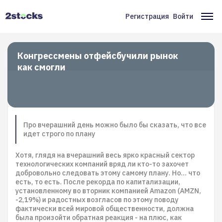
Перейти
к
Регистрация
Войти
Меню
Ос
основному
содержанию
учётной
на
записи
Конгрессмены отфейсбучили рынок
как смогли
пользователя
Про вчерашний день можно было бы сказать, что все
идет строго по плану
Хотя, глядя на вчерашний весь ярко красный сектор
технологических компаний вряд ли кто-то захочет
добровольно следовать этому самому плану. Но… что
есть, то есть. После рекорда по капитализации,
установленному во вторник компанией Amazon (AMZN,
-2,19%) и радостных возгласов по этому поводу
фактически всей мировой общественности, должна
была произойти обратная реакция - на плюс, как