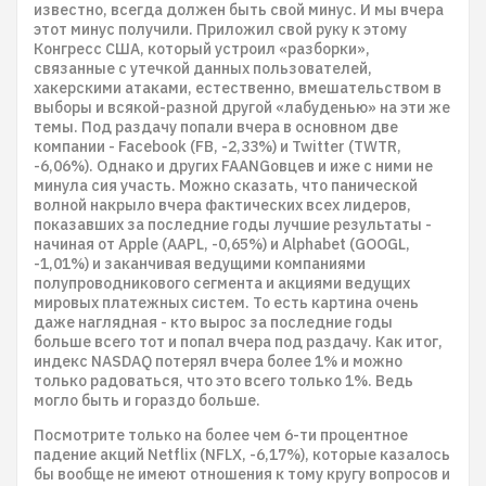
известно, всегда должен быть свой минус. И мы вчера
этот минус получили. Приложил свой руку к этому
Конгресс США, который устроил «разборки»,
связанные с утечкой данных пользователей,
хакерскими атаками, естественно, вмешательством в
выборы и всякой-разной другой «лабуденью» на эти же
темы. Под раздачу попали вчера в основном две
компании - Facebook (FB, -2,33%) и Twitter (TWTR,
-6,06%). Однако и других FAANGовцев и иже с ними не
минула сия участь. Можно сказать, что панической
волной накрыло вчера фактических всех лидеров,
показавших за последние годы лучшие результаты -
начиная от Apple (AAPL, -0,65%) и Alphabet (GOOGL,
-1,01%) и заканчивая ведущими компаниями
полупроводникового сегмента и акциями ведущих
мировых платежных систем. То есть картина очень
даже наглядная - кто вырос за последние годы
больше всего тот и попал вчера под раздачу. Как итог,
индекс NASDAQ потерял вчера более 1% и можно
только радоваться, что это всего только 1%. Ведь
могло быть и гораздо больше.
Посмотрите только на более чем 6-ти процентное
падение акций Netflix (NFLX, -6,17%), которые казалось
бы вообще не имеют отношения к тому кругу вопросов и