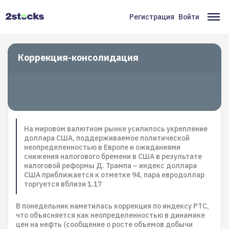
Перейти
к
Регистрация
Войти
Меню
Ос
основному
содержанию
учётной
на
записи
Коррекция-консолидация
пользователя
На мировом валютном рынке усилилось укрепление
доллара США, поддерживаемое политической
неопределенностью в Европе и ожиданиями
снижения налогового бремени в США в результате
налоговой реформы Д. Трампа – индекс доллара
США приближается к отметке 94, пара евродоллар
торгуется вблизи 1.17
В понедельник наметилась коррекция по индексу РТС,
что объясняется как неопределенностью в динамике
цен на нефть (сообщение о росте объемов добычи