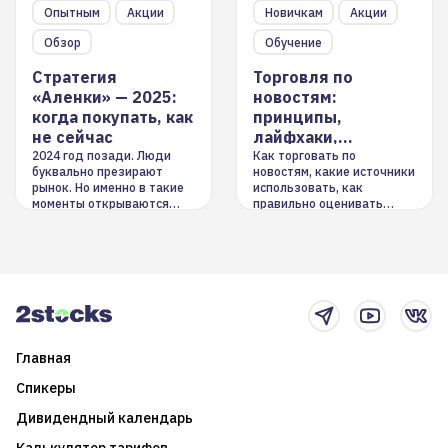
Опытным
Акции
Новичкам
Акции
Обзор
Обучение
Стратегия
Торговля по
«Аленки» — 2025:
новостям:
когда покупать, как
принципы,
не сейчас
лайфхаки,
инструменты
2024 год позади. Люди
Как торговать по
буквально презирают
новостям, какие источники
рынок. Но именно в такие
использовать, как
моменты открываются
правильно оценивать
долгосрочные
информацию. Также автор
возможности. Обсудим
покажет краткосрочные и
итоги года и стратегию на
среднесрочные
2025-й
торговые стратегии на
новостном потоке
Главная
Спикеры
Дивидендный календарь