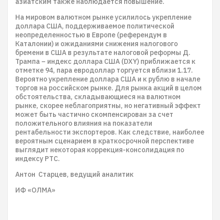
азиатским также наблюдается повышение.
На мировом валютном рынке усилилось укрепление
доллара США, поддерживаемое политической
неопределенностью в Европе (референдум в
Каталонии) и ожиданиями снижения налогового
бремени в США в результате налоговой реформы Д.
Трампа – индекс доллара США (DXY) приближается к
отметке 94, пара евродоллар торгуется вблизи 1.17.
Вероятно укрепление доллара США и к рублю в начале
торгов на российском рынке. Для рынка акций в целом
обстоятельства, складывающиеся на валютном
рынке, скорее неблагоприятны, но негативный эффект
может быть частично скомпенсирован за счет
положительного влияния на показатели
рентабельности экспортеров. Как следствие, наиболее
вероятным сценарием в краткосрочной перспективе
выглядит некоторая коррекция-консолидация по
индексу РТС.
Антон Старцев, ведущий аналитик
ИФ «ОЛМА»