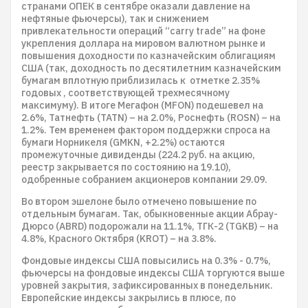
странами ОПЕК в сентябре оказали давление на
нефтяные фьючерсы), так и снижением
привлекательности операций “carry trade” на фоне
укрепления доллара на мировом валютном рынке и
повышения доходности по казначейским облигациям
США (так, доходность по десятилетним казначейским
бумагам вплотную приблизилась к отметке 2.35%
годовых , соответствующей трехмесячному
максимуму). В итоге Мегафон (MFON) подешевел на
2.6%, Татнефть (TATN) – на 2.0%, Роснефть (ROSN) – на
1.2%. Тем временем фактором поддержки спроса на
бумаги Норникеля (GMKN, +2.2%) остаются
промежуточные дивиденды (224.2 руб. на акцию,
реестр закрывается по состоянию на 19.10),
одобренные собранием акционеров компании 29.09.
Во втором эшелоне было отмечено повышение по
отдельным бумагам. Так, обыкновенные акции Абрау-
Дюрсо (ABRD) подорожали на 11.1%, ТГК-2 (TGKB) – на
4.8%, Красного Октября (KROT) – на 3.8%.
Фондовые индексы США повысились на 0.3% - 0.7%,
фьючерсы на фондовые индексы США торгуются выше
уровней закрытия, зафиксированных в понедельник.
Европейские индексы закрылись в плюсе, по