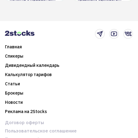
долгосрочные
информацию. Также автор
возможности. Обсудим
покажет краткосрочные и
итоги года и стратегию на
среднесрочные
2025-й
торговые стратегии на
новостном потоке
Главная
Спикеры
Дивидендный календарь
Калькулятор тарифов
Статьи
Брокеры
Новости
Реклама на 2Stocks
Договор оферты
Пользовательское соглашение