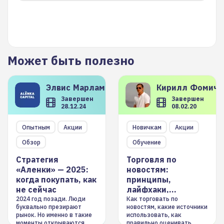
Может быть полезно
Элвис
Марламов
Кирилл
Фомиче
Завершен
Завершен
28.12.24
08.02.20
Опытным
Акции
Новичкам
Акции
Обзор
Обучение
Стратегия
Торговля по
«Аленки» — 2025:
новостям:
когда покупать, как
принципы,
не сейчас
лайфхаки,
инструменты
2024 год позади. Люди
Как торговать по
буквально презирают
новостям, какие источники
рынок. Но именно в такие
использовать, как
моменты открываются
правильно оценивать