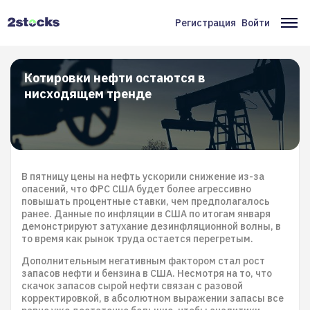
Перейти
к
Регистрация
Войти
Меню
Ос
основному
содержанию
учётной
на
записи
Котировки нефти остаются в
нисходящем тренде
пользователя
В пятницу цены на нефть ускорили снижение из-за
опасений, что ФРС США будет более агрессивно
повышать процентные ставки, чем предполагалось
ранее. Данные по инфляции в США по итогам января
демонстрируют затухание дезинфляционной волны, в
то время как рынок труда остается перегретым.
Дополнительным негативным фактором стал рост
запасов нефти и бензина в США. Несмотря на то, что
скачок запасов сырой нефти связан с разовой
корректировкой, в абсолютном выражении запасы все