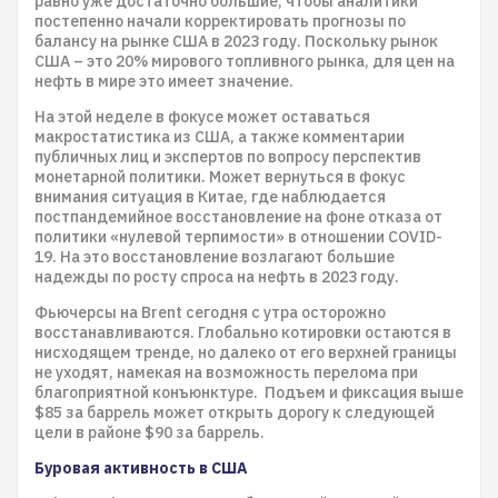
равно уже достаточно большие, чтобы аналитики
постепенно начали корректировать прогнозы по
балансу на рынке США в 2023 году. Поскольку рынок
США – это 20% мирового топливного рынка, для цен на
нефть в мире это имеет значение.
На этой неделе в фокусе может оставаться
макростатистика из США, а также комментарии
публичных лиц и экспертов по вопросу перспектив
монетарной политики. Может вернуться в фокус
внимания ситуация в Китае, где наблюдается
постпандемийное восстановление на фоне отказа от
политики «нулевой терпимости» в отношении COVID-
19. На это восстановление возлагают большие
надежды по росту спроса на нефть в 2023 году.
Фьючерсы на Brent сегодня с утра осторожно
восстанавливаются. Глобально котировки остаются в
нисходящем тренде, но далеко от его верхней границы
не уходят, намекая на возможность перелома при
благоприятной конъюнктуре. Подъем и фиксация выше
$85 за баррель может открыть дорогу к следующей
цели в районе $90 за баррель.
Буровая активность в США