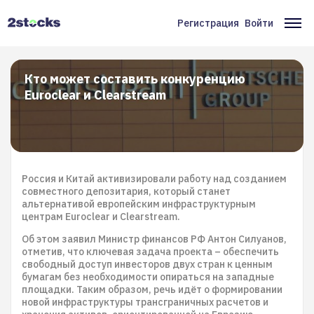
Перейти
к
Регистрация
Войти
Меню
Ос
основному
содержанию
учётной
на
записи
Кто может составить конкуренцию
Euroclear и Clearstream
пользователя
Россия и Китай активизировали работу над созданием
совместного депозитария, который станет
альтернативой европейским инфраструктурным
центрам Euroclear и Clearstream.
Об этом заявил Министр финансов РФ Антон Силуанов,
отметив, что ключевая задача проекта – обеспечить
свободный доступ инвесторов двух стран к ценным
бумагам без необходимости опираться на западные
площадки. Таким образом, речь идёт о формировании
новой инфраструктуры трансграничных расчетов и