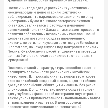
хранения активов, ориентированной на Евразию.
После 2022 года доступ российских участников к
международным депозитариям фактически
заблокирован, что парализовало движение по ряду
иностранных бумаг и вызвало заморозки активов.
Китай же, сталкиваясь с растущим давлением
санкционной политики Запада, также заинтересован в
развитии собственных независимых каналов. Новый
депозитарий позволит создать параллельную
систему, по сути, копирующую архитектуру Euroclear и
Clearstream, но находящуюся под контролем Москвы и
Пекина. Она обеспечит расчёты, хранение и переводы
ценных бумаг, исключая зависимость от западных
юрисдикций.
Появление такой инфраструктуры способно заметно
расширить возможности российских и китайских
инвесторов. Для российских участников это откроет
окно на китайский фондовый рынок, а для китайских –
доступ к российским облигациям и акциям без риска
блокировки. Дополнительно проект создаёт условия
для углубления финансовой интеграции двух стран, а
также усилит привлекательность национальных валют
в трансграничных расчетах. В долгосрочной
перспективе формирование альтернативной