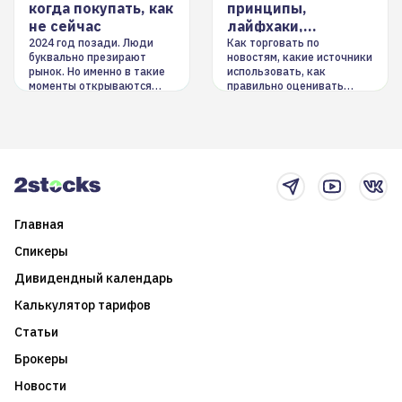
когда покупать, как
принципы,
не сейчас
лайфхаки,
инструменты
2024 год позади. Люди
Как торговать по
буквально презирают
новостям, какие источники
рынок. Но именно в такие
использовать, как
моменты открываются
правильно оценивать
долгосрочные
информацию. Также автор
возможности. Обсудим
покажет краткосрочные и
итоги года и стратегию на
среднесрочные
2025-й
торговые стратегии на
новостном потоке
Главная
Спикеры
Дивидендный календарь
Калькулятор тарифов
Статьи
Брокеры
Новости