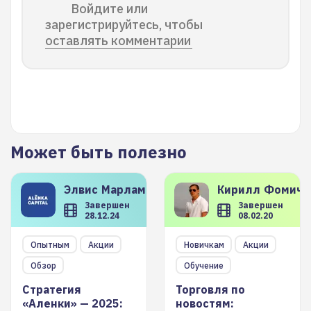
Войдите или
зарегистрируйтесь, чтобы
оставлять комментарии
Может быть полезно
Элвис
Марламов
Кирилл
Фомиче
Завершен
Завершен
28.12.24
08.02.20
Опытным
Акции
Новичкам
Акции
Обзор
Обучение
Стратегия
Торговля по
«Аленки» — 2025:
новостям: