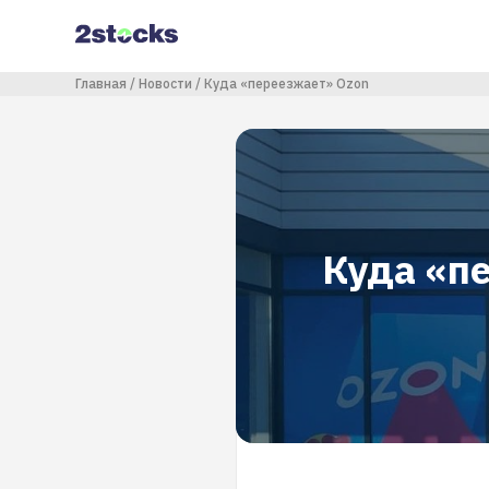
Перейти
к
основному
содержанию
Строка навигации
Главная
Новости
Куда «переезжает» Ozon
Куда «п