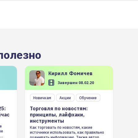
полезно
Кирилл
Фомичев
Завершен 08.02.20
Новичкам
Акции
Обучение
25:
Торговля по новостям:
йчас
принципы, лайфхаки,
инструменты
е
Как торговать по новостям, какие
ые
источники использовать, как правильно
оценивать информацию. Также автор