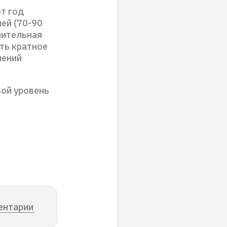
от год
ей (70-90
шительная
ть кратное
лений
вой уровень
ентарии