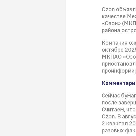
Ozon объявл
качестве Ме
«Озон» (МКП
района остр
Компания ож
октябре 2025
МКПАО «Озон
приостановл
проинформир
Комментари
Сейчас бума
после завер
Считаем, чт
Ozon. В авг
2 квартал 2
разовых факт