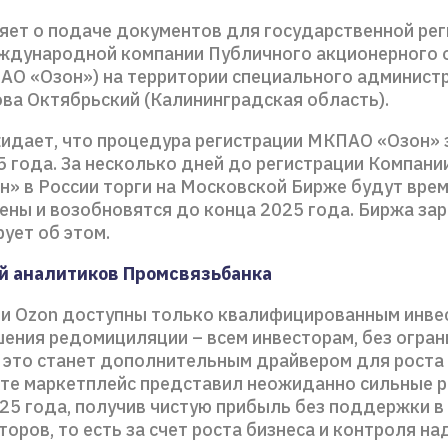
яет о подаче документов для государственной рег
ждународной компании Публичного акционерного
АО «Озон») на территории специального админист
ова Октябрьский (Калининградская область).
идает, что процедура регистрации МКПАО «Озон» 
 года. За несколько дней до регистрации Компании
» в России торги на Московской Бирже будут вре
ены и возобновятся до конца 2025 года. Биржа за
ует об этом.
й аналитиков Промсвязьбанка
ги Ozon доступны только квалифицированным инвес
шения редомициляции – всем инвесторам, без огран
о это станет дополнительным драйвером для роста
усте маркетплейс представил неожиданно сильные р
025 года, получив чистую прибыль без поддержки в
оров, то есть за счет роста бизнеса и контроля на