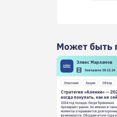
Может быть 
Элвис
Марламов
Завершен 28.12.24
Опытным
Акции
Обзор
Стратегия «Аленки» — 20
когда покупать, как не се
2024 год позади. Люди буквально
презирают рынок. Но именно в таки
моменты открываются долгосрочн
возможности. Обсудим итоги года и