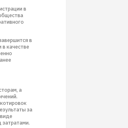
истрации в
 общества
ративного
завершится в
 в качестве
менно
ранее
торам, а
ичений.
 котировок
езультаты за
 виде
д затратами.