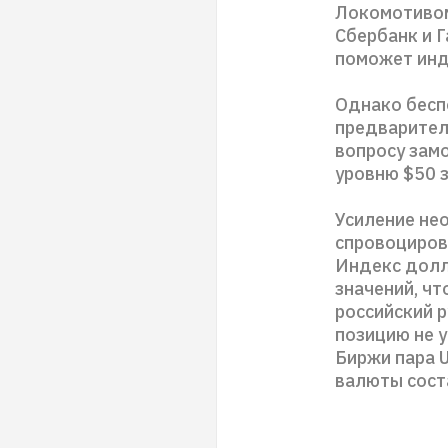
Локомотивом
Сбербанк и Г
поможет инд
Однако бесп
предваритель
вопросу замо
уровню $50 з
Усиление не
спровоциров
Индекс долл
значений, ч
российский р
позицию не 
Биржи пара U
валюты соста