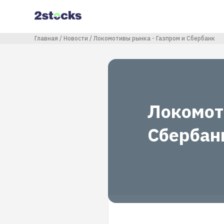
Перейти
к
основному
содержанию
Строка навигации
Главная
Новости
Локомотивы рынка - Газпром и Сбербанк
Локомот
Сбербан