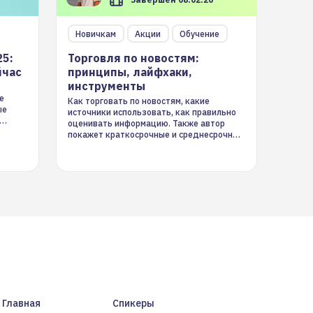
Новичкам
Акции
Обучение
25:
Торговля по новостям:
йчас
принципы, лайфхаки,
инструменты
е
Как торговать по новостям, какие
ые
источники использовать, как правильно
оценивать информацию. Также автор
покажет краткосрочные и среднесрочные
торговые стратегии на новостном потоке
Главная
Спикеры