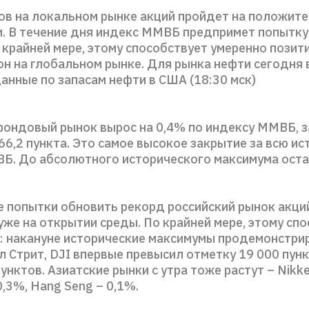
ов на локальном рынке акций пройдет на положит
и. В течение дня индекс ММВБ предпримет попытку
 крайней мере, этому способствует умеренно позит
н на глобальном рынке. Для рынка нефти сегодня 
анные по запасам нефти в США (18:30 мск)
фондовый рынок вырос на 0,4% по индексу ММВБ, 
66,2 пункта. Это самое высокое закрытие за всю и
Б. До абсолютного исторического максимума оста
 попытки обновить рекорд российский рынок акци
же на открытии среды. По крайней мере, этому сп
: накануне исторические максимумы продемонстри
 Стрит, DJI впервые превысил отметку 19 000 пунк
пунктов. Азиатские рынки с утра тоже растут – Nikke
,3%, Hang Seng – 0,1%.