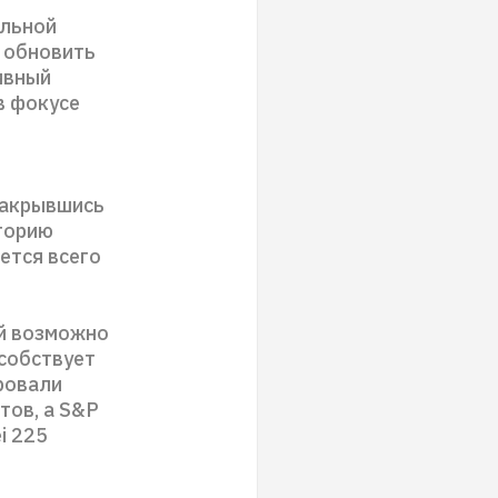
ельной
 обновить
ивный
в фокусе
закрывшись
сторию
ется всего
й возможно
особствует
ровали
тов, а S&P
i 225