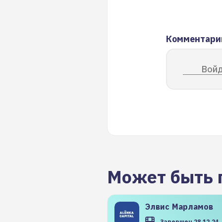
Комментари
Войд
Может быть 
Элвис
Марламов
Завершен 28.12.24