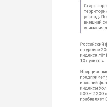
Старт торг
территори
рекорд. По
внешний фо
внимания д
Российский 
на уровне 20
индекса ММВ
10 пунктов.
Инерционные
предпримет у
внешний фон
индексы Уолл
500 – 2 200 
прибавляет 0