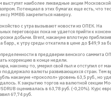
 выступят наиболее ликвидные акции Московской
азпром. Потенциал в этих бумагах еще есть, что т
ексу ММВБ закрепиться наверху.
окойство с утра вызывают новости из ОПЕК. На
ных переговорах пока не удается прийти к консен
розки добычи. Brent, накануне вплотную приблизи
а барр., к утру среды откатила в цене до $49,9 за б
определенности в преддверии венского саммита О
ать коррекцию в конце недели.
ара, наконец-то, умерил свой пыл и отступил от м
то поддержало валюты развивающихся стран. Тем в
убль накануне «проколол» уровень 63,5 руб., но у
удалось. К закрытию торгов на валютной секции М
SDRUB оценивалась в 63,78 руб. (-0,20%). Курс ев
вил 67,74 руб.