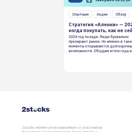
Опытным
Акции
Обзор
Стратегия «Аленки» — 20
когда покупать, как не се
2024 год позади. Люди буквально
презирают рынок. Но именно в таки
моменты открываются долгосрочн
возможности. Обсудим итоги года и
стратегию на 2025-й
2stocks является независимым от участников
фондового рынка проектом. Наши авторы –