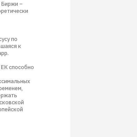
 Биржи –
еоретически
сусу по
вшаяся к
арр.
ПЕК способно
аксимальных
ременем,
держать
осковской
ропейской