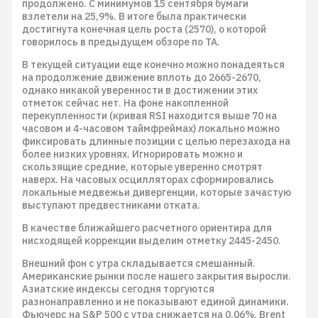
продолжено. С минимумов 15 сентября бумаги
взлетели на 25,9%. В итоге была практически
достигнута конечная цель роста (2570), о которой
говорилось в предыдущем обзоре по ТА.
В текущей ситуации еще конечно можно понадеяться
на продолжение движение вплоть до 2665-2670,
однако никакой уверенности в достижении этих
отметок сейчас нет. На фоне накопленной
перекупленности (кривая RSI находится выше 70 на
часовом и 4-часовом таймфреймах) локально можно
фиксировать длинные позиции с целью перезахода на
более низких уровнях. Игнорировать можно и
скользящие средние, которые уверенно смотрят
наверх. На часовых осцилляторах сформировались
локальные медвежьи дивергенции, которые зачастую
выступают предвестниками отката.
В качестве ближайшего расчетного ориентира для
нисходящей коррекции выделим отметку 2445-2450.
Внешний фон с утра складывается смешанный.
Американские рынки после нашего закрытия выросли.
Азиатские индексы сегодня торгуются
разнонаправленно и не показывают единой динамики.
Фьючерс на S&P 500 с утра снижается на 0,06%, Brent