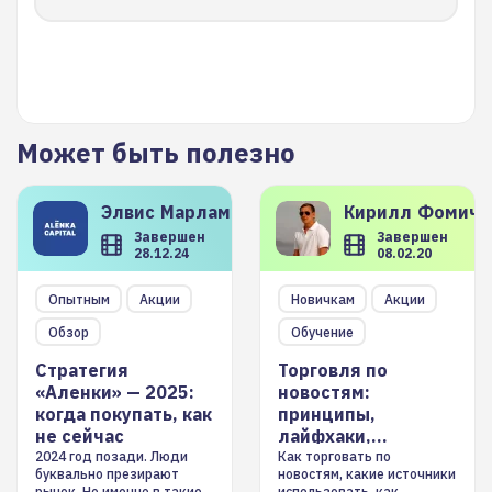
Может быть полезно
Элвис
Марламов
Кирилл
Фомиче
Завершен
Завершен
28.12.24
08.02.20
Опытным
Акции
Новичкам
Акции
Обзор
Обучение
Стратегия
Торговля по
«Аленки» — 2025:
новостям:
когда покупать, как
принципы,
не сейчас
лайфхаки,
инструменты
2024 год позади. Люди
Как торговать по
буквально презирают
новостям, какие источники
рынок. Но именно в такие
использовать, как