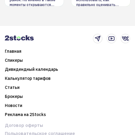
моменты открываются
правильно оценивать
долгосрочные
информацию. Также автор
возможности. Обсудим
покажет краткосрочные и
итоги года и стратегию на
среднесрочные
2025-й
торговые стратегии на
новостном потоке
Главная
Спикеры
Дивидендный календарь
Калькулятор тарифов
Статьи
Брокеры
Новости
Реклама на 2Stocks
Договор оферты
Пользовательское соглашение