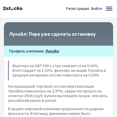
Перейти
к
Регистрация
Войти
Меню
Ос
основному
содержанию
учётной
на
записи
Лукойл: Пора уже сделать остановку
пользователя
Профиль компании:
Лукойл
Фьючерс на S&P 500 с утра снижается на 0,06%,
Brent падает на 1,50%, фьючерс на акции Лукойла в
прошлую вечернюю сессию повысился на 0,29%
На прошедшей торговой сессии капитализация
Лукойла повысилась на 2,97%, закрытие прошло на
отметке 2569,0 руб. Бумаги выглядели лучше, чем весь
российский рынок в целом.
В акциях нефтяной компании продолжается ударная
фаза роста. В пятницу движение наверх было