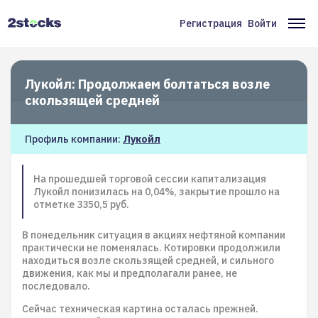
Перейти
к
Регистрация
Войти
Меню
Ос
основному
содержанию
учётной
на
записи
Лукойл: Продолжаем болтаться возле
пользователя
скользящей средней
Профиль компании:
Лукойл
На прошедшей торговой сессии капитализация
Лукойл понизилась на 0,04%, закрытие прошло на
отметке 3350,5 руб.
В понедельник ситуация в акциях нефтяной компании
практически не поменялась. Котировки продолжили
находиться возле скользящей средней, и сильного
движения, как мы и предполагали ранее, не
последовало.
Сейчас техническая картина осталась прежней.