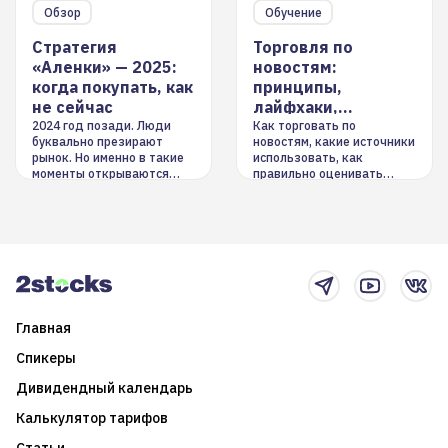
Обзор
Обучение
Стратегия
Торговля по
«Аленки» — 2025:
новостям:
когда покупать, как
принципы,
не сейчас
лайфхаки,
инструменты
2024 год позади. Люди
Как торговать по
буквально презирают
новостям, какие источники
рынок. Но именно в такие
использовать, как
моменты открываются
правильно оценивать
долгосрочные
информацию. Также автор
возможности. Обсудим
покажет краткосрочные и
итоги года и стратегию на
среднесрочные
2025-й
торговые стратегии на
новостном потоке
Главная
Спикеры
Дивидендный календарь
Калькулятор тарифов