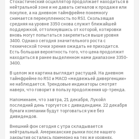
Стохастический осциллятор продолжает находиться в
нейтральной зоне и не давать сигналов к продаже или
покупке, а на дневном таймфрейме понемногу
снимается перекупленность по RSI. Скользящая
средняя на уровне 3350 снова служит ближайшей
поддержкой, оттолкнувшись от которой, котировки
вновь могут попытаться закрепиться выше уровня
3400. Однако сегодня значительного роста с
технической точки зрения ожидать не приходится.
Есть большая вероятность того, что цена продолжит
находиться в ранее выделенном нами диапазоне 3350-
3400.
В целом же картина выглядит растущей. На дневном
таймфрейме по RSI и MACD «медвежьей дивергенции»
не наблюдается. Трендовые индикаторы смотрят
наверх, что говорит в пользу продолжения up-тренда.
Напоминаем, что завтра, 21 декабря, Лукойл
последний день торгуется с дивидендами. 22 декабря
бумаги компании будут торговаться уже без
дивидендов.
Внешний фон сегодня с утра складывается
нейтральный. Американские рынки после нашего
закрытия остались примерно на тех же уровнях.