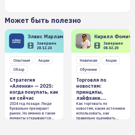
Может быть полезно
Элвис
Марламов
Кирилл
Фомиче
Завершен
Завершен
28.12.24
08.02.20
Опытным
Акции
Новичкам
Акции
Обзор
Обучение
Стратегия
Торговля по
«Аленки» — 2025:
новостям:
когда покупать, как
принципы,
не сейчас
лайфхаки,
инструменты
2024 год позади. Люди
Как торговать по
буквально презирают
новостям, какие источники
рынок. Но именно в такие
использовать, как
моменты открываются
правильно оценивать
долгосрочные
информацию. Также автор
возможности. Обсудим
покажет краткосрочные и
итоги года и стратегию на
среднесрочные