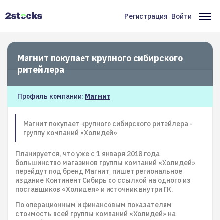
Перейти
к
Регистрация
Войти
Меню
Ос
основному
содержанию
учётной
на
записи
Магнит покупает крупного сибирского
пользователя
ритейлера
Профиль компании:
Магнит
Магнит покупает крупного сибирского ритейлера -
группу компаний «Холидей»
Планируется, что уже с 1 января 2018 года
большинство магазинов группы компаний «Холидей»
перейдут под бренд Магнит, пишет региональное
издание Континент Сибирь со ссылкой на одного из
поставщиков «Холидея» и источник внутри ГК.
По операционным и финансовым показателям
стоимость всей группы компаний «Холидей» на