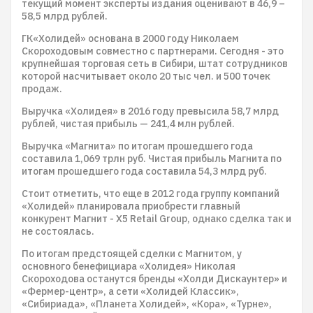
текущий момент эксперты издания оценивают в 46,9 –
58,5 млрд рублей.
ГК«Холидей» основана в 2000 году Николаем
Скороходовым совместно с партнерами. Сегодня - это
крупнейшая торговая сеть в Сибири, штат сотрудников
которой насчитывает около 20 тыс чел. и 500 точек
продаж.
Выручка «Холидея» в 2016 году превысила 58,7 млрд
рублей, чистая прибыль — 241,4 млн рублей.
Выручка «Магнита» по итогам прошедшего года
составила 1,069 трлн руб. Чистая прибыль Магнита по
итогам прошедшего года составила 54,3 млрд руб.
Стоит отметить, что еще в 2012 года группу компаний
«Холидей» планировала приобрести главный
конкурент Магнит - X5 Retail Group, однако сделка так и
не состоялась.
По итогам предстоящей сделки с Магнитом, у
основного бенефициара «Холидея» Николая
Скороходова останутся бренды «Холди Дискаунтер» и
«Фермер-центр», а сети «Холидей Классик»,
«Сибириада», «Планета Холидей», «Кора», «Турне»,