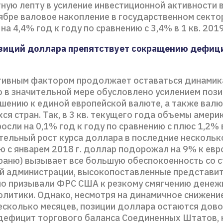
ную лепту в усиление инвестиционной активности в 
ябре валовое накопление в государственном секто
на 4,4% год к году по сравнению с 3,4% в 1 кв. 2019
озиций доллара препятствует сокращению дефиц
тивным фактором продолжает оставаться динамик
то в значительной мере обусловлено усилением поз
шению к единой европейской валюте, а также вал
я стран. Так, в 3 кв. текущего года объемы амери
осли на 0,1% год к году по сравнению с плюс 1,2% 
ительный рост курса доллара в последние нескольк
ю с январем 2018 г. доллар подорожал на 9% к евро
юаню) вызывает все большую обеспокоенность со 
й администрации, высокопоставленные представи
о призывали ФРС США к резкому смягчению денеж
олитики. Однако, несмотря на динамичное снижение
есколько месяцев, позиции доллара остаются дов
 дефицит торгового баланса Соединенных Штатов, 