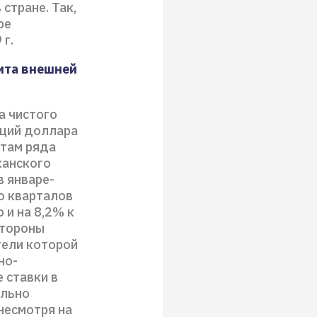
стране. Так,
ре
 г.
ита внешней
а чистого
иций доллара
ютам ряда
канского
в январе-
о кварталов
 и на 8,2% к
стороны
тели которой
но-
 ставки в
ольно
несмотря на