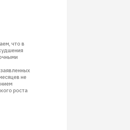
аем, что в
ухудшения
рочными
 заявленных
месяцев не
ением
кого роста