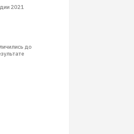
одии 2021
еличились до
езультате