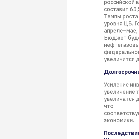
российской в
составит 65,
Темпы роста
уровня ЦБ. 
апреле–мае, 
Бюджет буде
нефтегазовы
федерального
увеличится д
Долгосрочны
Усиление ин
увеличение т
увеличатся д
что
соответству
экономики.
Последствия