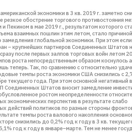
американской экономики в 3 кв. 2019 г. заметно сн
 резкое обострение торгового противостояния м
и Пекином в мае 2019 г., результатом которого ст
ъема взаимных пошлин этим летом, стало причино
 замедления глобальной экономики. При этом есл
ран – крупнейших партнеров Соединенных Штатов 
сразу после первых залпов торговых войн летом 201
мпов роста непосредственным образом коснулось 
ишь теперь. Так, по сравнению с относительно уда
одовые темпы роста экономики США снизились с 2,
ре текущего года. При этом основной негативный 
П Соединенных Штатов вносит замедление инвест
 обусловленное ростом неопределенности относит
ых экономических перспектив в результате слабо
ых действий политиков по разные стороны фронто
зультате темпы роста валового накопления основно
кторе снизились до 0,2% год к году в 3 кв. текущег
5,1% год к году в январе–марте. Тем не менее госу