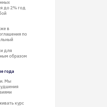
енных
ся до 2% год
бой
аже в
оглашения по
ельный
ки для
вным образом
е года
и. Мы
ухудшения
виями
живать курс