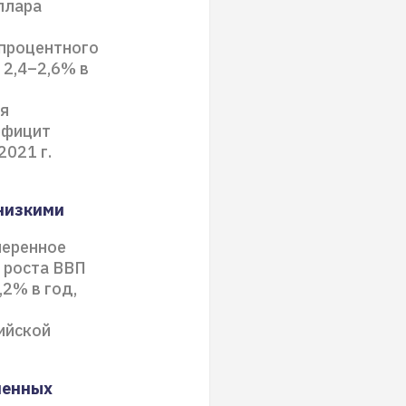
ллара
хпроцентного
 2,4–2,6% в
я
ефицит
2021 г.
 низкими
меренное
ы роста ВВП
,2% в год,
ийской
ненных