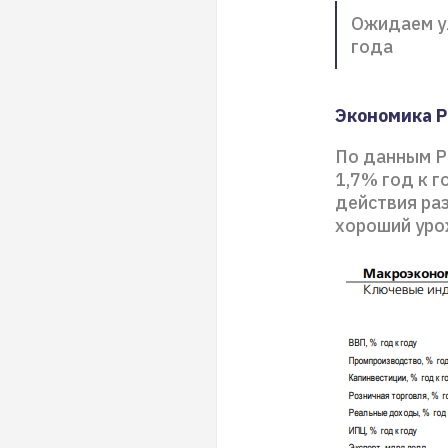
Ожидаем у
года
Экономика Р
По данным Ро
1,7% год к г
действия ра
хороший урож