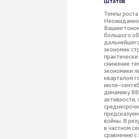
Штатов
Темпы роста 
Неожиданное
Вашингтоном 
большого об
дальнейшего
экономик ст
практически 
снижение те
экономики л
кварталом г
июле–сентяб
динамику ВВ
активности,
среднесрочн
предсказуем
войны. В ре
в частном се
сравнению с 