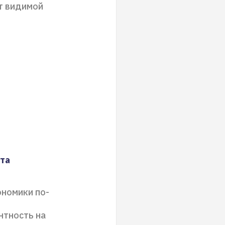
т видимой
та
ономики по-
нтность на