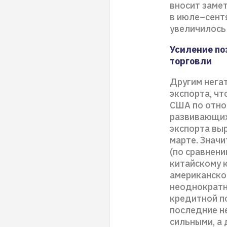
вносит замет
в июле–сент
увеличилось 
Усиление п
торговли
Другим нега
экспорта, ч
США по отно
развивающихс
экспорта выр
марте. Знач
(по сравнени
китайскому 
американско
неоднократн
кредитной п
последние н
сильными, а