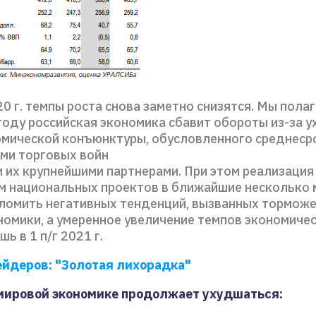
0 г. темпы роста снова заметно снизятся. Мы полаг
оду российская экономика сбавит обороты из-за 
мической конъюнктуры, обусловленного среднес
ми торговых войн
 их крупнейшими партнерами. При этом реализация
м национальных проектов в ближайшие несколько 
ломить негативных тенденций, вызванных тормож
номики, а умеренное увеличение темпов экономичес
ь в 1 п/г 2021 г.
ейдеров: "Золотая лихорадка"
мировой экономике продолжает ухудшаться: