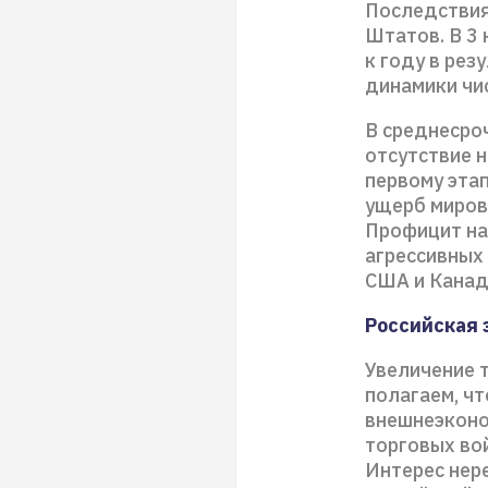
Последствия
Штатов. В 3 
к году в рез
динамики чи
В среднесро
отсутствие 
первому эта
ущерб миров
Профицит на 
агрессивных
США и Канада
Российская 
Увеличение 
полагаем, чт
внешнеэконо
торговых во
Интерес нер