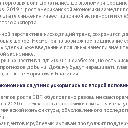
 торговых войн докатились до экономики Соедин
кв. 2019 г. рост американской экономики замедлил
ультате снижения инвестиционной активности и сла
стого экспорта.
чной перспективе нисходящий тренд сохранится д
новых шоков. Несмотря на возможное подписание с
пу сделки, уже введенные пошлины нанесли значит
ой экономике.
рынке нефти в 1 п/г 2020 г. неизбежен, но есть рис
 прогнозов добычи. Добычу будут наращивать гла
, а также Норвегия и Бразилия.
экономика ощутимо ускорилась во второй половин
темпов роста ВВП обусловлено разовыми факторам
о в 2020 г. темпы роста экономики снизятся из-за 
мической конъюнктуры, обусловленного последст
йн.
езидентов к рублевым активам продолжит поддер