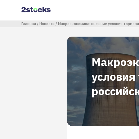
Перейти
к
основному
содержанию
Строка навигации
Главная
Новости
Макроэкономика: внешние условия тормозя
Макроэк
условия 
российс