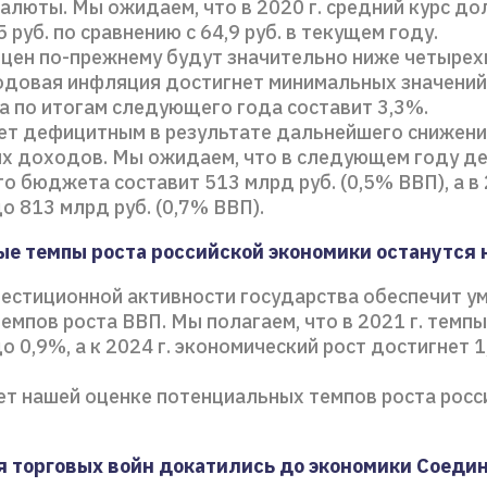
алюты. Мы ожидаем, что в 2020 г. средний курс до
5 руб. по сравнению с 64,9 руб. в текущем году.
 цен по-прежнему будут значительно ниже четыре
Годовая инфляция достигнет минимальных значений
а по итогам следующего года составит 3,3%.
т дефицитным в результате дальнейшего снижени
х доходов. Мы ожидаем, что в следующем году д
 бюджета составит 513 млрд руб. (0,5% ВВП), а в 
о 813 млрд руб. (0,7% ВВП).
е темпы роста российской экономики останутся
вестиционной активности государства обеспечит у
емпов роста ВВП. Мы полагаем, что в 2021 г. темп
о 0,9%, а к 2024 г. экономический рост достигнет 1
ет нашей оценке потенциальных темпов роста росс
 торговых войн докатились до экономики Соеди