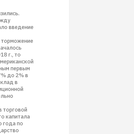
изились.
ежду
ало введение
й
и торможение
началось
8 г., то
американской
чным первым
7% до 2% в
вклад в
иционной
ельно
в торговой
го капитала
о года по
дарство