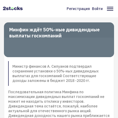
Перейти
к
Регистрация
Войти
Меню
Ос
основному
содержанию
учётной
на
записи
Минфин ждёт 50%-ные дивидендные
выплаты госкомпаний
пользователя
Министр финансов А. Силуанов подтвердил
сохранение установки о 50%-ных дивидендных
выплатах для госкомпаний Соответствующие
доходы заложены в бюджет 2018 -2020 гг.
Последовательная политика Минфина по
максимизации дивидендных выплат госкомпаний не
может не находить отклика у инвесторов.
Дивидендная тема остаётся, пожалуй, наиболее
актуальной для отечественного рынка акций.
Дивидендная доходность нашего рынка приближается