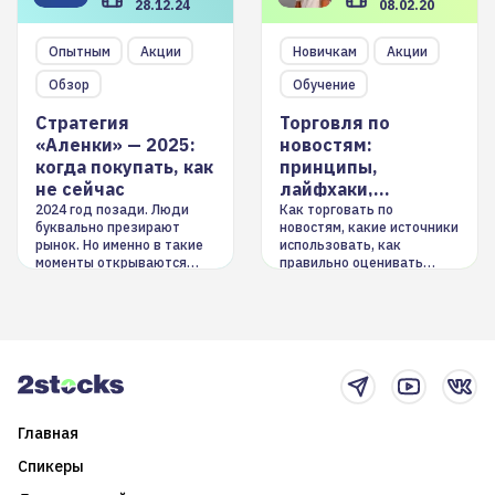
28.12.24
08.02.20
Опытным
Акции
Новичкам
Акции
Обзор
Обучение
Стратегия
Торговля по
«Аленки» — 2025:
новостям:
когда покупать, как
принципы,
не сейчас
лайфхаки,
инструменты
2024 год позади. Люди
Как торговать по
буквально презирают
новостям, какие источники
рынок. Но именно в такие
использовать, как
моменты открываются
правильно оценивать
долгосрочные
информацию. Также автор
возможности. Обсудим
покажет краткосрочные и
итоги года и стратегию на
среднесрочные
2025-й
торговые стратегии на
новостном потоке
Главная
Спикеры