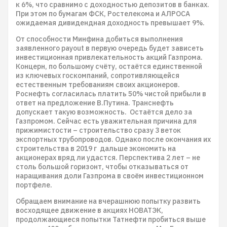
к 6%, что сравнимо с доходностью депозитов в банках.
При этом по бумагам ФСК, Ростелекома и АЛРОСА
ожидаемая дивидендная доходность превышает 9%.
От способности Минфина добиться выполнения
заявленного payout в первую очередь будет зависеть
инвестиционная привлекательность акций Газпрома.
Концерн, по большому счёту, остаётся единственной
из ключевых госкомпаний, сопротивляющейся
естественным требованиям своих акционеров.
Роснефть согласилась платить 50% чистой прибыли в
ответ на предложение В.Путина. Транснефть
допускает такую возможность. Остаётся дело за
Газпромом. Сейчас есть уважительная причина для
прижимистости – строительство сразу 3 веток
экспортных трубопроводов. Однако после окончания их
строительства в 2019 г дальше экономить на
акционерах вряд ли удастся. Перспектива 2 лет – не
столь большой горизонт, чтобы отказываться от
наращивания доли Газпрома в своём инвестиционном
портфеле.
Обращаем внимание на вчерашнюю попытку развить
восходящее движение в акциях НОВАТЭК,
продолжающиеся попытки Татнефти пробиться выше