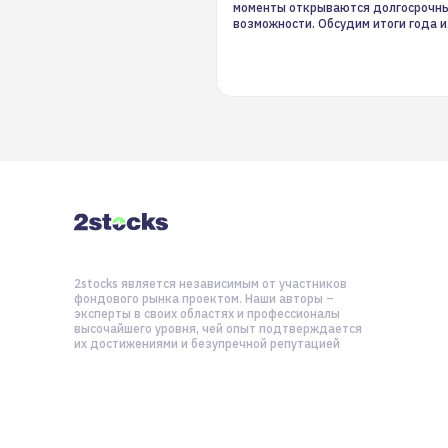
моменты открываются долгосрочн
возможности. Обсудим итоги года и
стратегию на 2025-й
2stocks является независимым от участников
фондового рынка проектом. Наши авторы –
эксперты в своих областях и профессионалы
высочайшего уровня, чей опыт подтверждается
их достижениями и безупречной репутацией