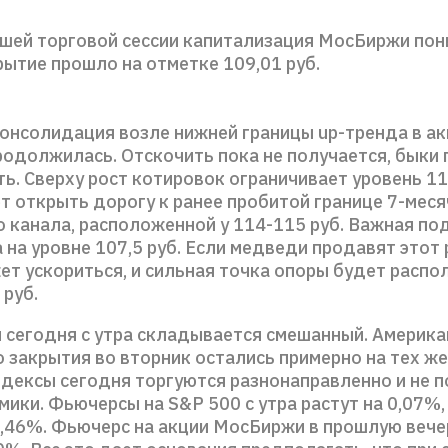
шей торговой сессии капитализация МосБиржи пон
рытие прошло на отметке 109,01 руб.
консолидация возле нижней границы up-тренда в а
одолжилась. Отскочить пока не получается, быки
ь. Сверху рост котировок ограничивает уровень 11
т открыть дорогу к ранее пробитой границе 7-мес
 канала, расположенной у 114-115 руб. Важная п
на уровне 107,5 руб. Если медведи продавят этот 
ет ускориться, и сильная точка опоры будет распо
 руб.
 сегодня с утра складывается смешанный. Америка
 закрытия во вторник остались примерно на тех же
ндексы сегодня торгуются разнонаправленно и не 
ики. Фьючерсы на S&P 500 с утра растут на 0,07%,
 0,46%. Фьючерс на акции МосБиржи в прошлую веч