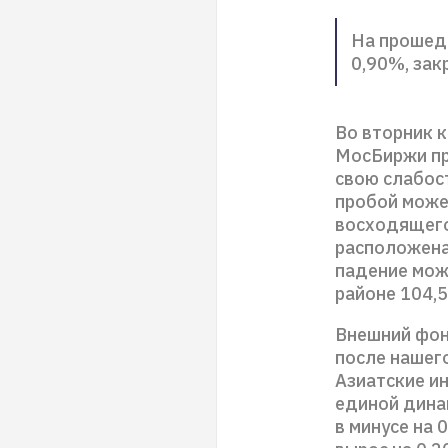
На прошед
0,90%, зак
Во вторник 
МосБиржи пр
свою слабост
пробой може
восходящего
расположена 
падение мож
районе 104,5
Внешний фон
после нашего
Азиатские и
единой динам
в минусе на