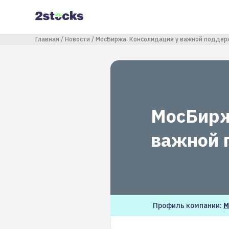
Перейти
к
основному
содержанию
Строка навигации
Главная
Новости
МосБиржа. Консолидация у важной поддер
МосБирж
важной 
Профиль компании:
М