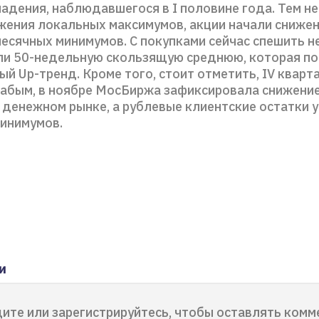
падения, наблюдавшегося в I половине года. Тем не
жения локальных максимумов, акции начали снижени
есячных минимумов. С покупками сейчас спешить не
ли 50-недельную скользящую среднюю, которая п
й Up-тренд. Кроме того, стоит отметить, IV кварт
лабым, в ноябре МосБиржа зафиксировала снижени
 денежном рынке, а рублевые клиентские остатки 
инимумов.
и
ите или зарегистрируйтесь, чтобы оставлять комм