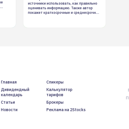
ые
источники использовать, как правильно
оценивать информацию. Также автор
покажет краткосрочные и среднесрочные
торговые стратегии на новостном потоке
Главная
Спикеры
Дивидендный
Калькулятор
календарь
тарифов
П
Статьи
Брокеры
Новости
Реклама на 2Stocks