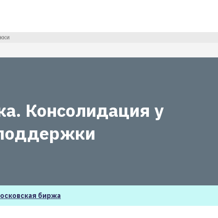
жки
а. Консолидация у
поддержки
осковская биржа