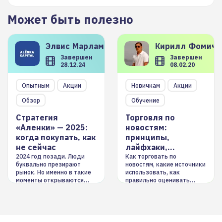
Может быть полезно
Элвис
Марламов
Кирилл
Фомиче
Завершен
Завершен
28.12.24
08.02.20
Опытным
Акции
Новичкам
Акции
Обзор
Обучение
Стратегия
Торговля по
«Аленки» — 2025:
новостям:
когда покупать, как
принципы,
не сейчас
лайфхаки,
инструменты
2024 год позади. Люди
Как торговать по
буквально презирают
новостям, какие источники
рынок. Но именно в такие
использовать, как
моменты открываются
правильно оценивать
долгосрочные
информацию. Также автор
возможности. Обсудим
покажет краткосрочные и
итоги года и стратегию на
среднесрочные
2025-й
торговые стратегии на
новостном потоке