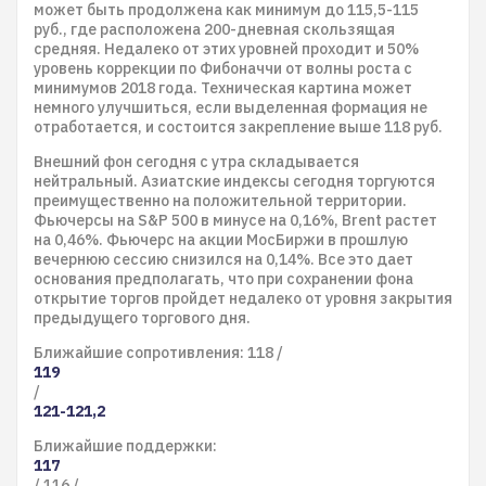
может быть продолжена как минимум до 115,5-115
руб., где расположена 200-дневная скользящая
средняя. Недалеко от этих уровней проходит и 50%
уровень коррекции по Фибоначчи от волны роста с
минимумов 2018 года. Техническая картина может
немного улучшиться, если выделенная формация не
отработается, и состоится закрепление выше 118 руб.
Внешний фон сегодня с утра складывается
нейтральный. Азиатские индексы сегодня торгуются
преимущественно на положительной территории.
Фьючерсы на S&P 500 в минусе на 0,16%, Brent растет
на 0,46%. Фьючерс на акции МосБиржи в прошлую
вечернюю сессию снизился на 0,14%. Все это дает
основания предполагать, что при сохранении фона
открытие торгов пройдет недалеко от уровня закрытия
предыдущего торгового дня.
Ближайшие сопротивления: 118 /
119
/
121-121,2
Ближайшие поддержки:
117
/ 116 /