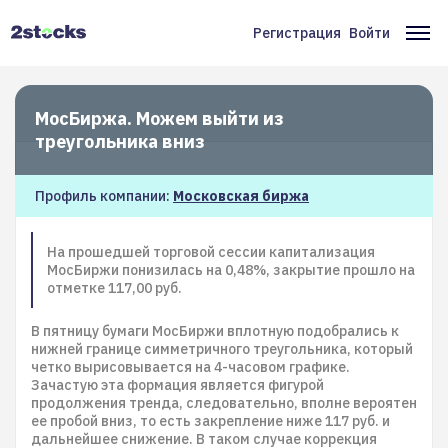
Перейти
к
Регистрация
Войти
Меню
Ос
основному
содержанию
учётной
на
записи
МосБиржа. Можем выйти из
пользователя
треугольника вниз
Профиль компании:
Московская биржа
На прошедшей торговой сессии капитализация
МосБиржи понизилась на 0,48%, закрытие прошло на
отметке 117,00 руб.
В пятницу бумаги МосБиржи вплотную подобрались к
нижней границе симметричного треугольника, который
четко вырисовывается на 4-часовом графике.
Зачастую эта формация является фигурой
продолжения тренда, следовательно, вполне вероятен
ее пробой вниз, то есть закрепление ниже 117 руб. и
дальнейшее снижение. В таком случае коррекция